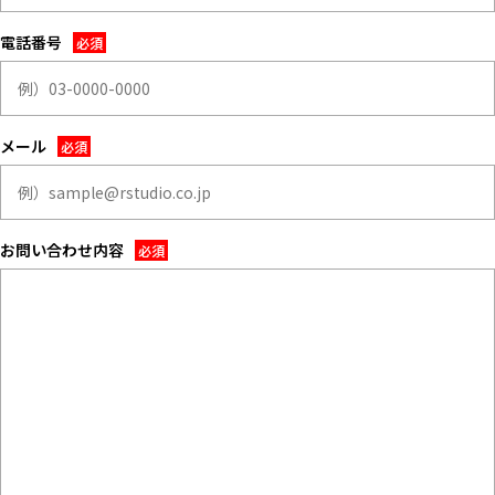
ALL FILTER
マップから探す
すべての選択肢からスタジオを探す
電話番号
お気に入り
特集
メール
[R]studioについて
お知らせ
会社概要
お問い合わせ内容
お問い合わせ
掲載のお問い合わせ
プライバシーポリシー