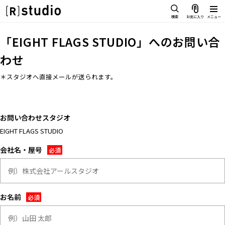
スタジオを探す
検索
お気に入り
メニュー
IMAGE
「
EIGHT FLAGS STUDIO
」へのお問い合
雰囲気で探したい
わせ
SCENE
部屋ごとに写真で見比べたい
＊スタジオへ直接メールが送られます。
IMAGE
VARIATION
雰囲気で探したい
ひとつのスタジオであれもこれも
SCENE
LOCATION
お問い合わせスタジオ
部屋ごとに写真で見比べたい
カフェやオフィスなどロケシーン
も
EIGHT FLAGS STUDIO
VARIATION
SIZE&PRICE
会社名・屋号
ひとつのスタジオであれもこれも
広さと利用料金で探す
LOCATION
ALL FILTER
カフェやオフィスなどロケシーン
すべての選択肢からスタジオを探
も
す
お名前
SIZE&PRICE
広さと利用料金で探す
スタジオ一覧