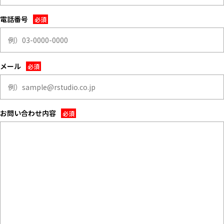
ALL FILTER
すべての選択肢からスタジオを探す
マップから探す
電話番号
お気に入り
特集
メール
[R]studioについて
お知らせ
会社概要
お問い合わせ内容
お問い合わせ
掲載のお問い合わせ
プライバシーポリシー