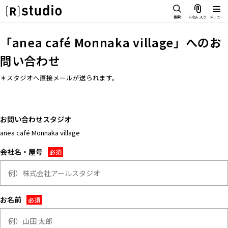
スタジオを探す
検索
お気に入り
メニュー
IMAGE
「
anea café Monnaka village
」へのお
雰囲気で探したい
問い合わせ
SCENE
部屋ごとに写真で見比べたい
＊スタジオへ直接メールが送られます。
IMAGE
VARIATION
雰囲気で探したい
ひとつのスタジオであれもこれも
SCENE
LOCATION
お問い合わせスタジオ
部屋ごとに写真で見比べたい
カフェやオフィスなどロケシーン
も
anea café Monnaka village
VARIATION
SIZE&PRICE
会社名・屋号
ひとつのスタジオであれもこれも
広さと利用料金で探す
LOCATION
ALL FILTER
カフェやオフィスなどロケシーンも
すべての選択肢からスタジオを探
す
SIZE&PRICE
お名前
広さと利用料金で探す
スタジオ一覧