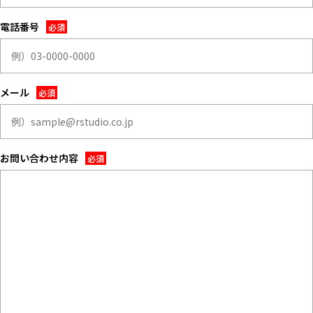
ALL FILTER
マップから探す
すべての選択肢からスタジオを探す
電話番号
お気に入り
特集
[R]studioについて
メール
お知らせ
会社概要
お問い合わせ
お問い合わせ内容
掲載のお問い合わせ
プライバシーポリシー