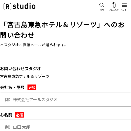
スタジオを探す
検索
お気に入り
メニュー
IMAGE
「
宮古島東急ホテル＆リゾーツ
」へのお
雰囲気で探したい
問い合わせ
SCENE
部屋ごとに写真で見比べたい
＊スタジオへ直接メールが送られます。
IMAGE
VARIATION
雰囲気で探したい
ひとつのスタジオであれもこれも
SCENE
LOCATION
お問い合わせスタジオ
部屋ごとに写真で見比べたい
カフェやオフィスなどロケシーンも
宮古島東急ホテル＆リゾーツ
VARIATION
SIZE&PRICE
広さと利用料金で探す
会社名・屋号
ひとつのスタジオであれもこれも
ALL FILTER
LOCATION
すべての選択肢からスタジオを探す
カフェやオフィスなどロケシーンも
SIZE&PRICE
お名前
広さと利用料金で探す
スタジオ一覧