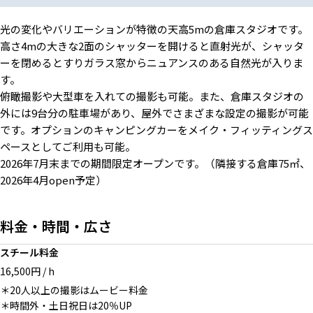
光の変化やバリエーションが特徴の天高5mの倉庫スタジオです。
オプション：キャンピングカー
オプション：キャンピングカー
夜の工場照明 緑のLED
室内
室内
高さ4mの大きな2面のシャッターを開けると直射光が、シャッタ
ーを閉めるとすりガラス窓からニュアンスのある自然光が入りま
す。
俯瞰撮影や大型車を入れての撮影も可能。また、倉庫スタジオの
外には9台分の駐車場があり、屋外でさまざまな設定の撮影が可能
照明のネオンカラーを使ってミ
家具・各種イスを取り揃えてい
可動壁（白面）
です。オプションのキャンピングカーをメイク・フィッティングス
ステリアスな印象
ます
ペースとしてご利用も可能。
2026年7月末までの期間限定オープンです。（隣接する倉庫75㎡、
2026年4月open予定）
可動壁（ウッド面）と乱射光
布や鏡、プロジェクターでの演
オプション：隣接する倉庫
料金・時間・広さ
出も
スチール料金
16,500円 / h
＊20人以上の撮影はムービー料金
＊時間外・土日祝日は20％UP