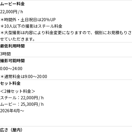
オプション：隣接する倉庫
幾何学造形のイントレ（可動
倉庫スタジオ外観 駐車場9台分
ムービー料金
式）
22,000円 / h
＊時間外・土日祝日は20％UP
＊10人以下の撮影はスチール料金
＊大型撮影は内容により料金変更になりますので、個別にお見積もりさ
せていただきます。
外観と駐車場を使った屋外撮影
オプション：キャンピングカー
夜のシーンの倉庫ロケーション
も
を控室として
として
最低利用時間
3時間
撮影可能時間
0:00
～
24:00
＊通常料金は9:00〜20:00
オプション：隣接する倉庫
スタジオ向かいの交差点
セット料金
（奥）
＜2棟セット料金＞
スチール：22,000円 / h
ムービー：25,300円 / h
2026年4月～
広さ（屋内）