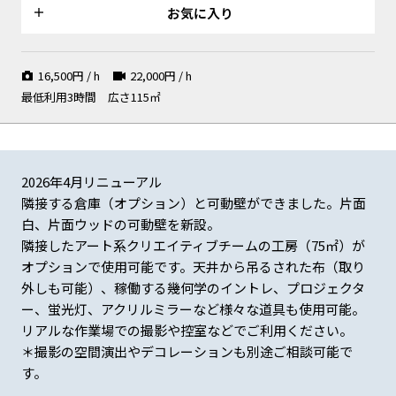
お気に入り
16,500
円 / h
22,000
円 / h
最低利用3時間
広さ115㎡
ミュージックビデオや特殊撮影
ブルーグリーンのベンチ
にも
2026年4月リニューアル
シャッターを閉めて窓からのや
隣接する倉庫（オプション）︎と可動壁ができました。片面
わらかい光
白、片面ウッドの可動壁を新設。
隣接したアート系クリエイティブチームの工房（75㎡）が
オプションで使用可能です。天井から吊るされた布（取り
外しも可能）、稼働する幾何学のイントレ、プロジェクタ
ー、蛍光灯、アクリルミラーなど様々な道具も使用可能。
ニュアンスのある光が印象的な
各種椅子を用意しています
退廃的な雰囲気に
リアルな作業場での撮影や控室などでご利用ください。
空間
＊撮影の空間演出やデコレーションも別途ご相談可能で
す。