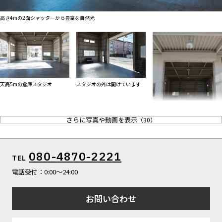
ALL FILTER
マップから探す
すべての選択肢からスタジオを探す
高さ4mの2面シャッターから豊富な自然光
お気に入り
特集
[R]studioについて
お知らせ
天高5mの倉庫スタジオ
スタジオの外は開けています
会社概要
お問い合わせ
さらに写真や動画を表示
（
30
）
掲載のお問い合わせ
プライバシーポリシー
シャッター上部には屋根あり
080-4870-2221
TEL
電話受付：0:00〜24:00
お問い合わせ
外観の白壁 屋外のような屋内
4tトラックや大型車も入る倉庫
光と影 物撮りも人物撮影も