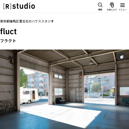
スタジオを探す
検索
お気に入り
メニュー
IMAGE
トップ
料金
設備
オプション
撮影以外の利用
アクセス
グル
お気に入り
東京都練馬区豊玉北
の
ハウススタジオ
雰囲気で探したい
fluct
SCENE
部屋ごとに写真で見比べたい
フラクト
IMAGE
VARIATION
雰囲気で探したい
ひとつのスタジオであれもこれも
SCENE
LOCATION
部屋ごとに写真で見比べたい
カフェやオフィスなどロケシーンも
VARIATION
SIZE&PRICE
広さと利用料金で探す
ひとつのスタジオであれもこれも
ALL FILTER
LOCATION
すべての選択肢からスタジオを探す
カフェやオフィスなどロケシーンも
SIZE&PRICE
広さと利用料金で探す
スタジオ一覧