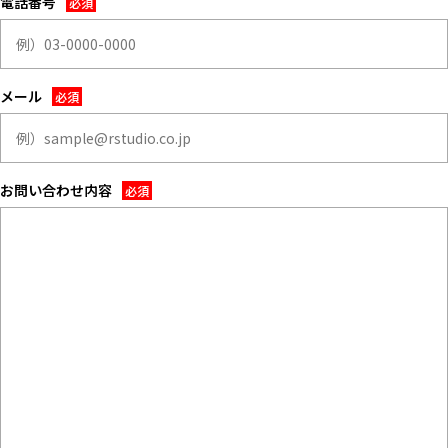
ALL FILTER
電話番号
すべての選択肢からスタジオを探す
マップから探す
お気に入り
メール
特集
[R]studioについて
お知らせ
お問い合わせ内容
会社概要
お問い合わせ
掲載のお問い合わせ
プライバシーポリシー