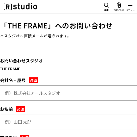
スタジオを探す
検索
お気に入り
メニュー
IMAGE
「
THE FRAME
」へのお問い合わせ
雰囲気で探したい
SCENE
＊スタジオへ直接メールが送られます。
部屋ごとに写真で見比べたい
IMAGE
VARIATION
雰囲気で探したい
ひとつのスタジオであれもこれも
お問い合わせスタジオ
SCENE
LOCATION
THE FRAME
部屋ごとに写真で見比べたい
カフェやオフィスなどロケシーン
も
会社名・屋号
VARIATION
SIZE&PRICE
ひとつのスタジオであれもこれも
広さと利用料金で探す
LOCATION
ALL FILTER
お名前
カフェやオフィスなどロケシーンも
すべての選択肢からスタジオを探
す
SIZE&PRICE
広さと利用料金で探す
スタジオ一覧