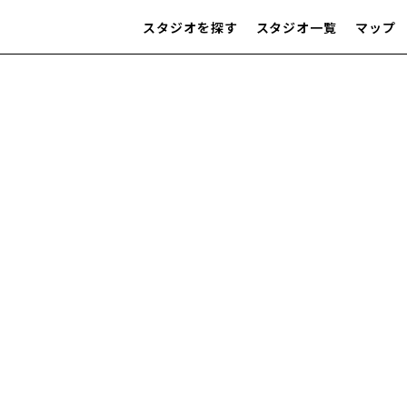
スタジオを探す
スタジオ一覧
マップ
IMAGE
雰囲気で探したい
SCENE
部屋ごとに写真で見比べたい
VARIATION
ひとつのスタジオであれもこれも
LOCATION
カフェやオフィスなどロケシーンも
SIZE&PRICE
広さと利用料金で探す
ALL FILTER
すべての選択肢からスタジオを探す