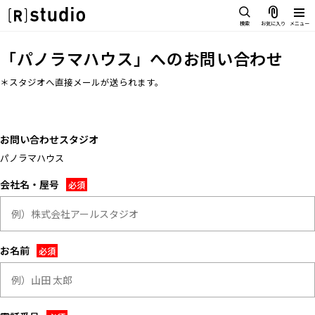
スタジオを探す
検索
お気に入り
メニュー
IMAGE
「
パノラマハウス
」へのお問い合わせ
雰囲気で探したい
SCENE
＊スタジオへ直接メールが送られます。
部屋ごとに写真で見比べたい
IMAGE
VARIATION
雰囲気で探したい
ひとつのスタジオであれもこれも
お問い合わせスタジオ
SCENE
LOCATION
パノラマハウス
部屋ごとに写真で見比べたい
カフェやオフィスなどロケシーン
も
会社名・屋号
VARIATION
SIZE&PRICE
ひとつのスタジオであれもこれも
広さと利用料金で探す
LOCATION
ALL FILTER
お名前
カフェやオフィスなどロケシーン
すべての選択肢からスタジオを探
も
す
SIZE&PRICE
広さと利用料金で探す
スタジオ一覧