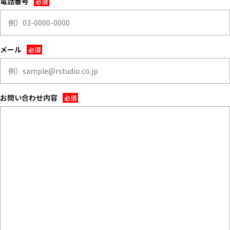
電話番号
ALL FILTER
マップから探す
すべての選択肢からスタジオを探す
お気に入り
メール
特集
[R]studioについて
お知らせ
お問い合わせ内容
会社概要
お問い合わせ
掲載のお問い合わせ
プライバシーポリシー