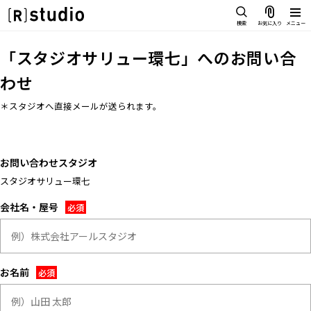
スタジオを探す
検索
お気に入り
メニュー
IMAGE
「
スタジオサリュー環七
」へのお問い合
雰囲気で探したい
わせ
SCENE
部屋ごとに写真で見比べたい
＊スタジオへ直接メールが送られます。
IMAGE
VARIATION
雰囲気で探したい
ひとつのスタジオであれもこれも
SCENE
LOCATION
お問い合わせスタジオ
部屋ごとに写真で見比べたい
カフェやオフィスなどロケシーン
も
スタジオサリュー環七
VARIATION
SIZE&PRICE
会社名・屋号
ひとつのスタジオであれもこれも
広さと利用料金で探す
LOCATION
ALL FILTER
カフェやオフィスなどロケシーンも
すべての選択肢からスタジオを探
す
SIZE&PRICE
お名前
広さと利用料金で探す
スタジオ一覧