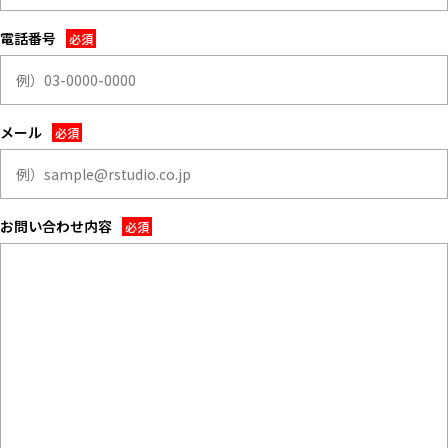
ALL FILTER
すべての選択肢からスタジオを探す
マップから探す
電話番号
お気に入り
特集
メール
[R]studioについて
お知らせ
会社概要
お問い合わせ内容
お問い合わせ
掲載のお問い合わせ
プライバシーポリシー