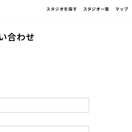
スタジオを探す
スタジオ一覧
マップ
IMAGE
雰囲気で探したい
SCENE
い合わせ
部屋ごとに写真で見比べたい
VARIATION
ひとつのスタジオであれもこれも
LOCATION
カフェやオフィスなどロケシーンも
SIZE&PRICE
広さと利用料金で探す
ALL FILTER
すべての選択肢からスタジオを探す