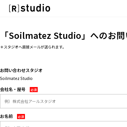
スタジオを探す
IMAGE
雰囲気で探したい
IMAGE
「
Soilmatez Studio
」へのお問
SCENE
雰囲気で探したい
部屋ごとに写真で見比べたい
SCENE
＊スタジオへ直接メールが送られます。
VARIATION
部屋ごとに写真で見比べたい
ひとつのスタジオであれもこれも
VARIATION
LOCATION
お問い合わせスタジオ
ひとつのスタジオであれもこれも
カフェやオフィスなどロケシーンも
Soilmatez Studio
LOCATION
SIZE&PRICE
カフェやオフィスなどロケシーンも
会社名・屋号
広さと利用料金で探す
SIZE&PRICE
ALL FILTER
広さと利用料金で探す
すべての選択肢からスタジオを探す
ALL FILTER
お名前
すべての選択肢からスタジオを探す
スタジオ一覧