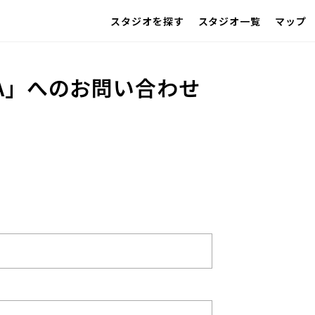
スタジオを探す
スタジオ一覧
マップ
IMAGE
雰囲気で探したい
SCENE
A
」へのお問い合わせ
部屋ごとに写真で見比べたい
VARIATION
ひとつのスタジオであれもこれも
LOCATION
カフェやオフィスなどロケシーンも
SIZE&PRICE
広さと利用料金で探す
ALL FILTER
すべての選択肢からスタジオを探す