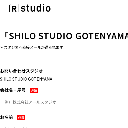
スタジオを探す
IMAGE
雰囲気で探したい
IMAGE
「
SHILO STUDIO GOTENYAM
SCENE
雰囲気で探したい
部屋ごとに写真で見比べたい
SCENE
＊スタジオへ直接メールが送られます。
VARIATION
部屋ごとに写真で見比べたい
ひとつのスタジオであれもこれも
VARIATION
LOCATION
お問い合わせスタジオ
ひとつのスタジオであれもこれも
カフェやオフィスなどロケシーンも
SHILO STUDIO GOTENYAMA
LOCATION
SIZE&PRICE
カフェやオフィスなどロケシーンも
会社名・屋号
広さと利用料金で探す
SIZE&PRICE
ALL FILTER
広さと利用料金で探す
すべての選択肢からスタジオを探す
ALL FILTER
お名前
すべての選択肢からスタジオを探す
スタジオ一覧