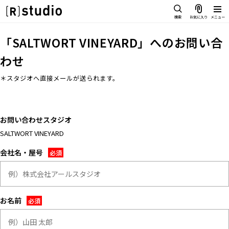
スタジオを探す
検索
お気に入り
メニュー
IMAGE
「
SALTWORT VINEYARD
」へのお問い合
雰囲気で探したい
わせ
SCENE
部屋ごとに写真で見比べたい
＊スタジオへ直接メールが送られます。
IMAGE
VARIATION
雰囲気で探したい
ひとつのスタジオであれもこれも
SCENE
LOCATION
お問い合わせスタジオ
部屋ごとに写真で見比べたい
カフェやオフィスなどロケシーン
も
SALTWORT VINEYARD
VARIATION
SIZE&PRICE
会社名・屋号
ひとつのスタジオであれもこれも
広さと利用料金で探す
LOCATION
ALL FILTER
カフェやオフィスなどロケシーン
すべての選択肢からスタジオを探
も
す
お名前
SIZE&PRICE
広さと利用料金で探す
スタジオ一覧