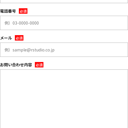
ALL FILTER
マップから探す
すべての選択肢からスタジオを探す
電話番号
お気に入り
特集
メール
[R]studioについて
お知らせ
会社概要
お問い合わせ内容
お問い合わせ
掲載のお問い合わせ
プライバシーポリシー