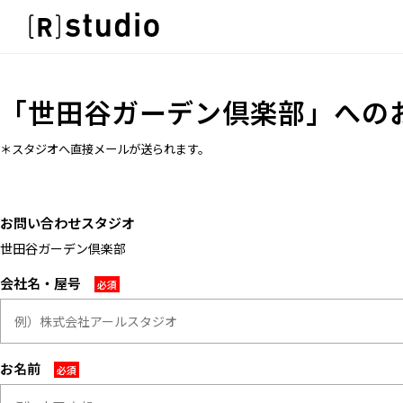
スタジオを探す
IMAGE
雰囲気で探したい
IMAGE
「
世田谷ガーデン倶楽部
」への
SCENE
雰囲気で探したい
部屋ごとに写真で見比べたい
SCENE
＊スタジオへ直接メールが送られます。
VARIATION
部屋ごとに写真で見比べたい
ひとつのスタジオであれもこれも
VARIATION
LOCATION
お問い合わせスタジオ
ひとつのスタジオであれもこれも
カフェやオフィスなどロケシーンも
世田谷ガーデン倶楽部
LOCATION
SIZE&PRICE
カフェやオフィスなどロケシーンも
会社名・屋号
広さと利用料金で探す
SIZE&PRICE
ALL FILTER
広さと利用料金で探す
すべての選択肢からスタジオを探す
ALL FILTER
お名前
すべての選択肢からスタジオを探す
スタジオ一覧