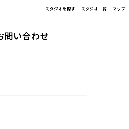
スタジオを探す
スタジオ一覧
マップ
IMAGE
雰囲気で探したい
SCENE
お問い合わせ
部屋ごとに写真で見比べたい
VARIATION
ひとつのスタジオであれもこれも
LOCATION
カフェやオフィスなどロケシーンも
SIZE&PRICE
広さと利用料金で探す
ALL FILTER
すべての選択肢からスタジオを探す