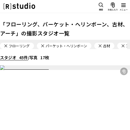
スタジオを探す
検索
お気に入り
メニュー
IMAGE
「
フローリング、パーケット・ヘリンボーン、古材、
雰囲気で探したい
アーチ
」の
撮影スタジオ一覧
SCENE
部屋ごとに写真で見比べたい
IMAGE
フローリング
パーケット・ヘリンボーン
古材
ア
VARIATION
雰囲気で探したい
ひとつのスタジオであれもこれも
スタジオ
45
件
/
写真
17
枚
SCENE
LOCATION
部屋ごとに写真で見比べたい
カフェやオフィスなどロケシーン
も
VARIATION
SIZE&PRICE
ひとつのスタジオであれもこれも
広さと利用料金で探す
LOCATION
ALL FILTER
カフェやオフィスなどロケシーンも
すべての選択肢からスタジオを探
す
SIZE&PRICE
広さと利用料金で探す
スタジオ一覧