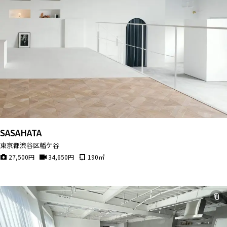
SASAHATA
東京都渋谷区幡ケ谷
27,500
円
34,650
円
190
㎡