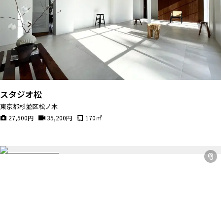
スタジオ松
東京都杉並区松ノ木
27,500
円
35,200
円
170
㎡