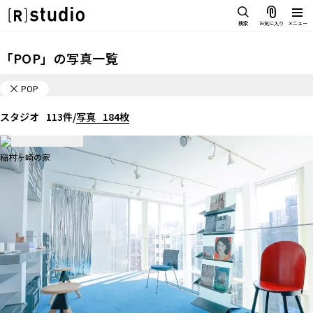
スタジオを探す
検索
お気に入り
メニュー
IMAGE
「
POP
」の
写真一覧
雰囲気で探したい
SCENE
POP
部屋ごとに写真で見比べたい
IMAGE
スタジオ
VARIATION
113
件
/
写真
184
枚
雰囲気で探したい
ひとつのスタジオであれもこれも
SCENE
LOCATION
The Color Loft
稲村ヶ崎の家
部屋ごとに写真で見比べたい
カフェやオフィスなどロケシーンも
前へ
1
...
6
7
VARIATION
SIZE&PRICE
広さと利用料金で探す
ひとつのスタジオであれもこれも
ALL FILTER
LOCATION
すべての選択肢からスタジオを探す
カフェやオフィスなどロケシーンも
POP
色✕柄、さまざまな要素がミックスされた、カラフルポップで色鮮やかな空間。キュート
SIZE&PRICE
なガーリーテイスト、おもちゃ箱みたいなごちゃっと感、レトロポップなどいろんなカワ
広さと利用料金で探す
スタジオ一覧
イイ空間が集められています。
すべて表示 (
1
)