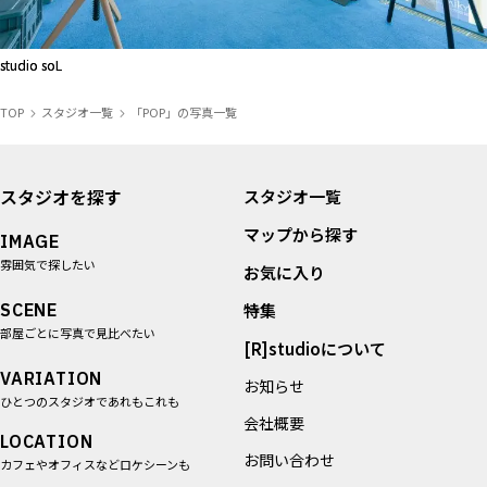
ALL FILTER
マップから探す
すべての選択肢からスタジオを探す
お気に入り
studio soL
studio soL
特集
TOP
スタジオ一覧
「POP」の写真一覧
[R]studioについて
お知らせ
スタジオを探す
スタジオ一覧
会社概要
マップから探す
お問い合わせ
IMAGE
雰囲気で探したい
掲載のお問い合わせ
お気に入り
プライバシーポリシー
SCENE
特集
部屋ごとに写真で見比べたい
[R]studioについて
VARIATION
お知らせ
ひとつのスタジオであれもこれも
会社概要
LOCATION
お問い合わせ
カフェやオフィスなどロケシーンも