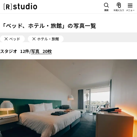
スタジオを探す
検索
お気に入り
メニュー
IMAGE
「
ベッド、ホテル・旅館
」の
写真一覧
雰囲気で探したい
SCENE
ベッド
ホテル・旅館
部屋ごとに写真で見比べたい
IMAGE
スタジオ
VARIATION
12
件
/
写真
20
枚
雰囲気で探したい
ひとつのスタジオであれもこれも
SCENE
LOCATION
VILLAGEⅢ
部屋ごとに写真で見比べたい
カフェやオフィスなどロケシーン
も
1
VARIATION
SIZE&PRICE
ひとつのスタジオであれもこれも
広さと利用料金で探す
LOCATION
ALL FILTER
カフェやオフィスなどロケシーン
すべての選択肢からスタジオを探
ベッド
も
す
シンプルなベッドからガーリーなベッドまで。スキンケア・コスメ・美容器具・ルームウ
SIZE&PRICE
ェアなどの撮影に。眠り・癒し・リラックスタイム・セルフケアにまつわる演出に最適。
広さと利用料金で探す
ホテル・旅館
スタジオ一覧