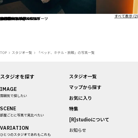
撮影できるホテル・旅館を紹介しています。ロビーや客室でも撮影できるデザインホテ
ALL FILTER
ル、自然豊かな一棟貸し切り宿、非日常感のあるラグジュアリーホテル、アメリカンモー
マップから探す
すべての選択肢からスタジオを探す
テルなど。
すべて表示 (
2
)
旧小津安二郎邸
旧小津安二郎邸
hotel norm. ao
hotel norm. ao
SPICE MOTEL OKINAWA
SPICE MOTEL OKINAWA
SPICE MOTEL OKINAWA
SPICE MOTEL OKINAWA
NASU PRIVATE FOREST
chula vista
hotel norm. air
鴨川サーフィンハウス
hotel norm. fuji
hotel norm. fuji
水郷園
水郷園
宮古島東急ホテル＆リゾーツ
宮古島東急ホテル＆リゾーツ
BOTANICAL POOL CLUB
お気に入り
特集
[R]studioについて
TOP
スタジオ一覧
「ベッド、ホテル・旅館」の写真一覧
お知らせ
会社概要
お問い合わせ
スタジオを探す
スタジオ一覧
掲載のお問い合わせ
マップから探す
IMAGE
プライバシーポリシー
雰囲気で探したい
お気に入り
SCENE
特集
部屋ごとに写真で見比べたい
[R]studioについて
VARIATION
お知らせ
ひとつのスタジオであれもこれも