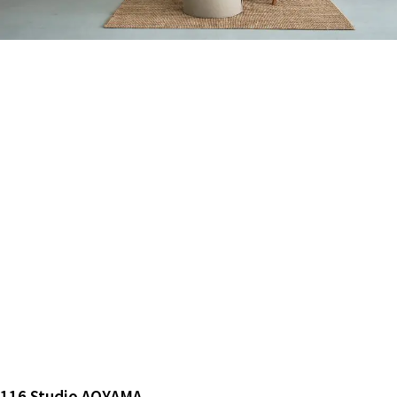
ALL FILTER
マップから探す
すべての選択肢からスタジオを探す
お気に入り
特集
[R]studioについて
お知らせ
会社概要
お問い合わせ
掲載のお問い合わせ
プライバシーポリシー
116 Studio AOYAMA