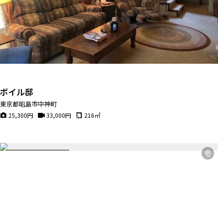
ボイル邸
東京都昭島市中神町
25,300
円
33,000
円
216
㎡