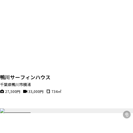
鴨川サーフィンハウス
千葉県鴨川市横渚
27,500
円
33,000
円
734
㎡