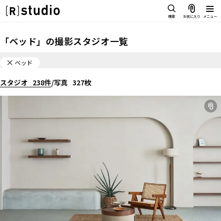
スタジオを探す
検索
お気に入り
メニュー
IMAGE
「
ベッド
」の
撮影スタジオ一覧
雰囲気で探したい
SCENE
ベッド
部屋ごとに写真で見比べたい
IMAGE
スタジオ
VARIATION
238
件
/
写真
327
枚
雰囲気で探したい
ひとつのスタジオであれもこれも
SCENE
LOCATION
部屋ごとに写真で見比べたい
カフェやオフィスなどロケシーンも
VARIATION
SIZE&PRICE
広さと利用料金で探す
ひとつのスタジオであれもこれも
ALL FILTER
LOCATION
すべての選択肢からスタジオを探す
カフェやオフィスなどロケシーンも
SIZE&PRICE
広さと利用料金で探す
スタジオ一覧