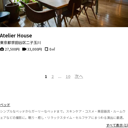
Atelier House
東京都世田谷区二子玉川
27,500
円
33,000
円
0
㎡
次へ
1
2
...
10
ベッド
シンプルなベッドからガーリーなベッドまで。スキンケア・コスメ・美容器具・ルームウ
ェアなどの撮影に。眠り・癒し・リラックスタイム・セルフケアにまつわる演出に最適。
すべて表示 (
1
)