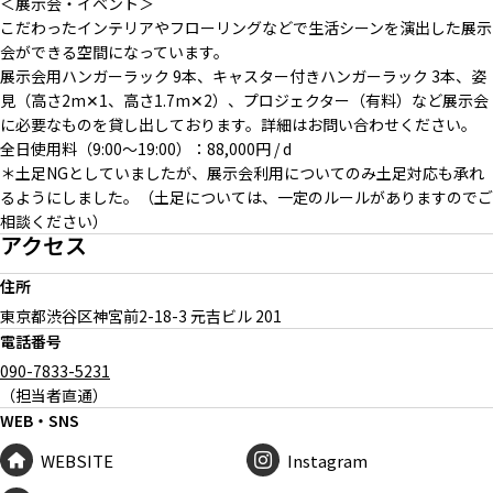
＜展示会・イベント＞
こだわったインテリアやフローリングなどで生活シーンを演出した展示
会ができる空間になっています。
展示会用ハンガーラック 9本、キャスター付きハンガーラック 3本、姿
見（高さ2m✕1、高さ1.7m✕2）、プロジェクター（有料）など展示会
に必要なものを貸し出しております。詳細はお問い合わせください。
全日使用料（9:00〜19:00）：88,000円 / d
＊土足NGとしていましたが、展示会利用についてのみ土足対応も承れ
るようにしました。（土足については、一定のルールがありますのでご
相談ください）
アクセス
住所
東京都渋谷区神宮前
2-18-3 元吉ビル 201
電話番号
090-7833-5231
（担当者直通）
WEB・SNS
WEBSITE
Instagram