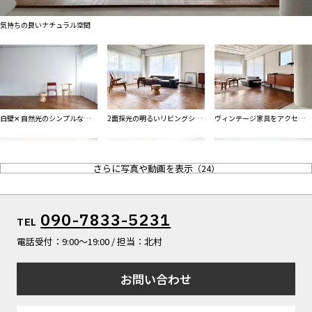
ALL FILTER
マップから探す
すべての選択肢からスタジオを探す
気持ちの良いナチュラル空間
お気に入り
特集
[R]studioについて
お知らせ
白壁✕ 自然光のシンプルな撮影
2面採光の明るいリビングシー
ヴィンテージ家具をアクセント
会社概要
に
ン
に
お問い合わせ
さらに写真や動画を表示
（
24
）
掲載のお問い合わせ
プライバシーポリシー
特徴的な窓にヴィンテージ家具
アール壁
レコードなどの小道具も
090-7833-5231
TEL
電話受付：9:00〜19:00 / 担当：北村
お問い合わせ
タイプの異なる窓からの自然光
白壁✕ ダイニング
グレーのアール壁✕ 白壁