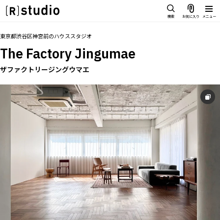
スタジオを探す
検索
お気に入り
メニュー
IMAGE
トップ
料金
設備
オプション
撮影以外の利用
アクセス
グル
お気に入り
東京都渋谷区神宮前
の
ハウススタジオ
雰囲気で探したい
The Factory Jingumae
SCENE
部屋ごとに写真で見比べたい
ザファクトリージングウマエ
IMAGE
VARIATION
雰囲気で探したい
ひとつのスタジオであれもこれも
SCENE
LOCATION
部屋ごとに写真で見比べたい
カフェやオフィスなどロケシーンも
VARIATION
SIZE&PRICE
広さと利用料金で探す
ひとつのスタジオであれもこれも
ALL FILTER
LOCATION
すべての選択肢からスタジオを探す
カフェやオフィスなどロケシーンも
SIZE&PRICE
広さと利用料金で探す
スタジオ一覧