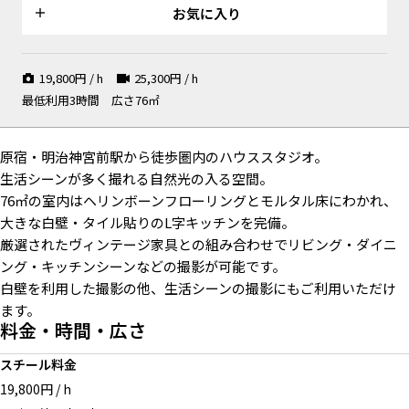
お気に入り
19,800
円 / h
25,300
円 / h
最低利用3時間
広さ76㎡
白壁✕ モルタル床
ダイニングシーン
食卓のシーンに
原宿・明治神宮前駅から徒歩圏内のハウススタジオ。
生活シーンが多く撮れる自然光の入る空間。
76㎡の室内はヘリンボーンフローリングとモルタル床にわかれ、
大きな白壁・タイル貼りのL字キッチンを完備。
カーテンで仕切って
モルタルの質感がよいアール壁
モダンなカラー
厳選されたヴィンテージ家具との組み合わせでリビング・ダイニ
ング・キッチンシーンなどの撮影が可能です。
白壁を利用した撮影の他、生活シーンの撮影にもご利用いただけ
ます。
料金・時間・広さ
奥行きのゆったりとしたベラン
玄関
展示会用ラック
スチール料金
ダ
19,800円 / h