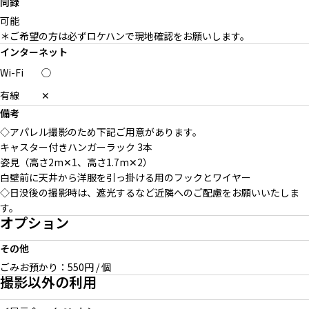
同録
可能
＊ご希望の方は必ずロケハンで現地確認をお願いします。
インターネット
Wi-Fi
◯
有線
✕
備考
◇アパレル撮影のため下記ご用意があります。
キャスター付きハンガーラック 3本
姿見（高さ2m✕1、高さ1.7m✕2）
白壁前に天井から洋服を引っ掛ける用のフックとワイヤー
◇日没後の撮影時は、遮光するなど近隣へのご配慮をお願いいたしま
す。
オプション
その他
ごみお預かり：550円 / 個
撮影以外の利用