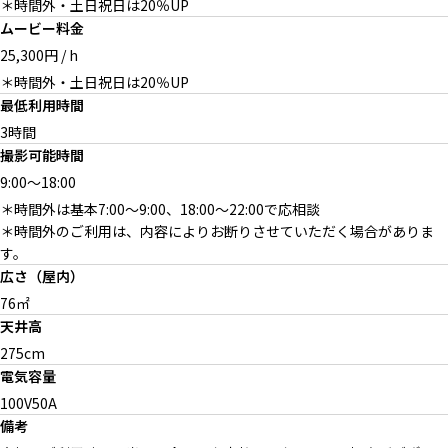
＊時間外・土日祝日は20％UP
ムービー料金
25,300円 / h
＊時間外・土日祝日は20％UP
シンプルモダンな家具を合わせ
ヘリンボーン床
展示会イメージ
て
最低利用時間
3時間
撮影可能時間
9:00
～
18:00
＊時間外は基本7:00〜9:00、18:00〜22:00で応相談
撮影機材
メイク＋フィッティングスペー
＊時間外のご利用は、内容によりお断りさせていただく場合がありま
ス
す。
広さ（屋内）
76㎡
天井高
275cm
電気容量
100V50A
備考