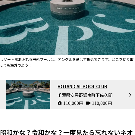
リゾート感あふれる円形プールは、アングルを選ばず撮影できます。どこを切り取
っても海外のよう！
BOTANICAL POOL CLUB
千葉県安房郡鋸南町下佐久間
110,000
円
110,000
円
昭和かな？令和かな？一度見たら忘れないネオ