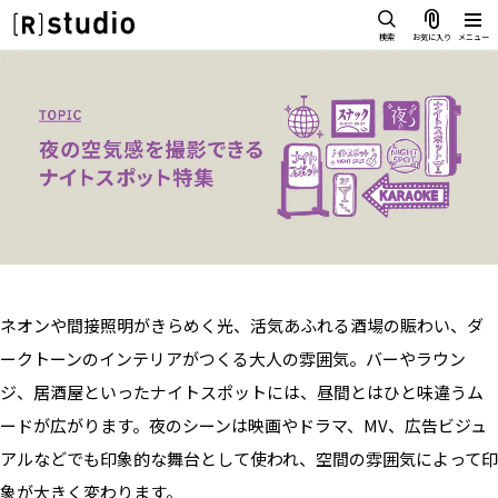
スタジオを探す
検索
お気に入り
メニュー
IMAGE
雰囲気で探したい
SCENE
部屋ごとに写真で見比べたい
IMAGE
VARIATION
雰囲気で探したい
ひとつのスタジオであれもこれも
SCENE
LOCATION
部屋ごとに写真で見比べたい
カフェやオフィスなどロケシーンも
VARIATION
SIZE&PRICE
ネオンや間接照明がきらめく光、活気あふれる酒場の賑わい、ダ
広さと利用料金で探す
ひとつのスタジオであれもこれも
ークトーンのインテリアがつくる大人の雰囲気。バーやラウン
ALL FILTER
LOCATION
すべての選択肢からスタジオを探す
ジ、居酒屋といったナイトスポットには、昼間とはひと味違うム
カフェやオフィスなどロケシーンも
ードが広がります。夜のシーンは映画やドラマ、MV、広告ビジュ
SIZE&PRICE
アルなどでも印象的な舞台として使われ、空間の雰囲気によって印
広さと利用料金で探す
スタジオ一覧
象が大きく変わります。