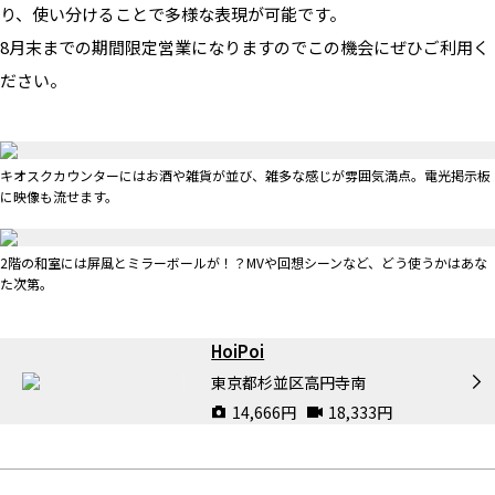
り、使い分けることで多様な表現が可能です。
8月末までの期間限定営業になりますのでこの機会にぜひご利用く
ださい。
キオスクカウンターにはお酒や雑貨が並び、雑多な感じが雰囲気満点。電光掲示板
に映像も流せます。
2階の和室には屏風とミラーボールが！？MVや回想シーンなど、どう使うかはあな
た次第。
HoiPoi
東京都杉並区高円寺南
14,666
円
18,333
円