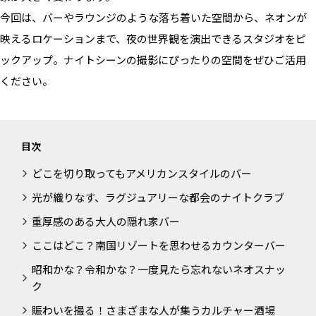
ALL FILTER
マップから探す
今回は、バーやラウンジのような落ち着いた空間から、ネオンが
すべての選択肢からスタジオを探す
お気に入り
映えるロケーションまで、夜の世界観を演出できるスタジオをピ
特集
ックアップ。ナイトシーンの撮影にぴったりの空間をぜひご活用
[R]studioについて
ください。
お知らせ
会社概要
目次
お問い合わせ
どこを切り取ってもアメリカンスタイルのバー
掲載のお問い合わせ
プライバシーポリシー
光が織りなす、ラグジュアリーな都会のナイトクラブ
重厚感のある大人の隠れ家バー
ここはどこ？南国リゾートを思わせるカウンターバー
昭和かな？令和かな？一度見たら忘れないネオスナッ
ク
賑わいを撮る！さまざまな人が集うカルチャー酒場