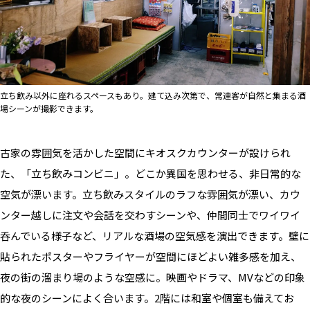
立ち飲み以外に座れるスペースもあり。建て込み次第で、常連客が自然と集まる酒
場シーンが撮影できます。
古家の雰囲気を活かした空間にキオスクカウンターが設けられ
た、「立ち飲みコンビニ」。どこか異国を思わせる、非日常的な
空気が漂います。立ち飲みスタイルのラフな雰囲気が漂い、カウ
ンター越しに注文や会話を交わすシーンや、仲間同士でワイワイ
呑んでいる様子など、リアルな酒場の空気感を演出できます。壁に
貼られたポスターやフライヤーが空間にほどよい雑多感を加え、
夜の街の溜まり場のような空感に。映画やドラマ、MVなどの印象
的な夜のシーンによく合います。
2
階には和室や個室も備えてお