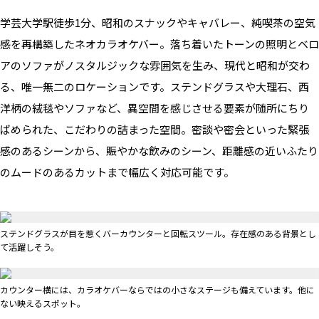
学芸大学駅徒歩1分、昭和のスナックやキャバレー、純喫茶の空気
感を再構築したネオカラオケバー。落ち着いたトーンの照明とベロ
アのソファがノスタルジックな雰囲気を生み、現代と昭和が交わ
る、唯一無二のロケーションです。ステンドグラスや大理石、西
洋柄の絨毯やソファなど、異空間を感じさせる要素が随所にちり
ばめられた、こだわりの詰まった空間。密談や密会といった緊張
感のあるシーンから、賑やかな飲みのシーン、距離感の近いふたり
のムードのあるカットまで幅広く対応可能です。
ステンドグラスが目を惹くバーカウンターと回転スツール。存在感のある背景とし
て活躍しそう。
カウンター横には、カラオケバーならではの小さなステージも備えています。他に
ない映えるスポット。