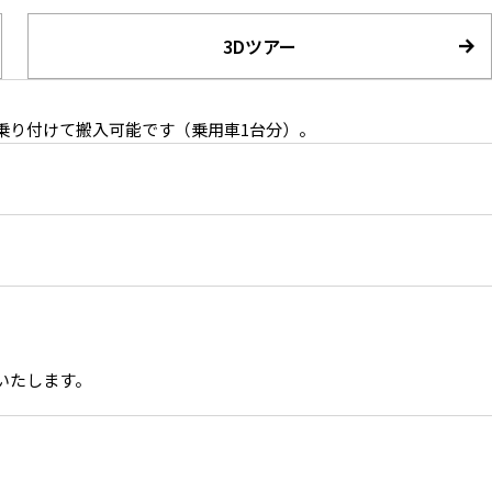
3Dツアー
乗り付けて搬入可能です（乗用車1台分）。
可能
窓の外からライトの使用可能
いたします。
ィング
搬入スペースを兼ねた屋外エリア