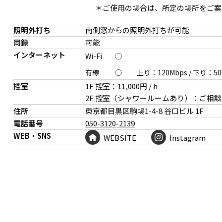
＊ご使用の場合は、所定の場所をご案
照明外打ち
南側窓からの照明外打ちが可能
同録
可能
インターネット
Wi-Fi
◯
有線
◯
上り：120Mbps
/
下り：50
控室
1F 控室：11,000円 / h
2F 控室（シャワールームあり）：ご相
屋外花壇前の発電機位置
オプション：1F 控室
住所
東京都目黒区駒場
1-4-8 谷口ビル 1F
電話番号
050-3120-2139
WEB・SNS
WEBSITE
Instagram