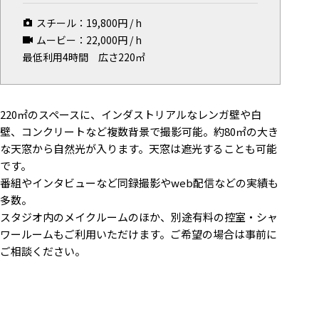
マップから探す
スチール：
19,800
円 / h
ムービー：
22,000
円 / h
お気に入り
最低利用4時間
広さ220㎡
特集
[R]studioについて
220㎡のスペースに、インダストリアルなレンガ壁や白
壁、コンクリートなど複数背景で撮影可能。約80㎡の大き
お知らせ
な天窓から自然光が入ります。天窓は遮光することも可能
会社概要
です。
お問い合わせ
番組やインタビューなど同録撮影やweb配信などの実績も
掲載のお問い合わせ
多数。
プライバシーポリシー
スタジオ内のメイクルームのほか、別途有料の控室・シャ
ワールームもご利用いただけます。ご希望の場合は事前に
ご相談ください。