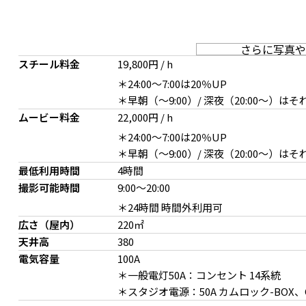
さらに写真や
スチール料金
19,800円 / h
＊24:00〜7:00は20％UP
＊早朝（〜9:00）/ 深夜（20:00〜）
ムービー料金
22,000円 / h
レンガ壁とアンティーク家具
エントランスからレンガ
＊24:00〜7:00は20％UP
＊早朝（〜9:00）/ 深夜（20:00〜）
最低利用時間
4時間
撮影可能時間
9:00
～
20:00
＊24時間 時間外利用可
広さ（屋内）
220㎡
天井高
380
電気容量
100A
＊一般電灯50A：コンセント 14系統
自然光が入る乳白板の天井
窓の外からライトの使用
＊スタジオ電源：50A カムロック-BOX、C型