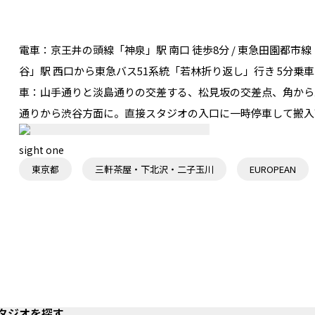
電車：
京王井の頭線「神泉」駅 南口 徒歩8分 / 東急田園都市線「
谷」駅 西口から東急バス51系統「若林折り返し」行き 5分乗
車：
山手通りと淡島通りの交差する、松見坂の交差点、角から
通りから渋谷方面に。直接スタジオの入口に一時停車して搬入
sight one
東京都
三軒茶屋・下北沢・二子玉川
EUROPEAN
タジオを探す