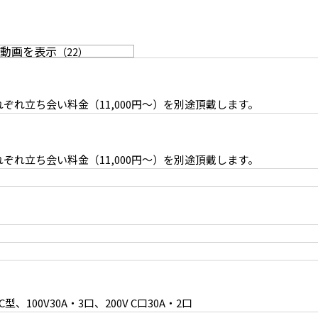
動画を表示
（
22
）
はそれぞれ立ち会い料金（11,000円〜）を別途頂戴します。
壁
インタビューや対談に適した家具配置も可能
はそれぞれ立ち会い料金（11,000円〜）を別途頂戴します。
可能
常時数種類の植物を完備
、100V30A・3口、200V C口30A・2口