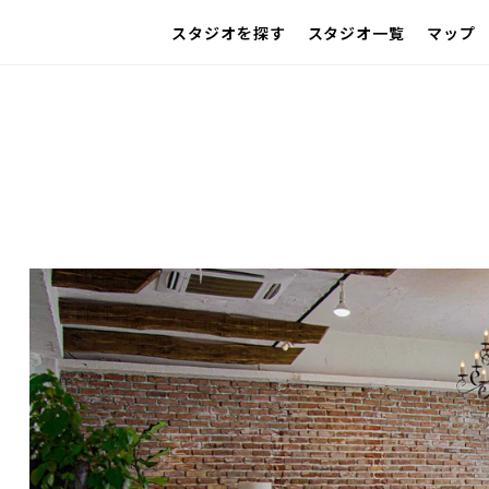
スタジオを探す
スタジオ一覧
マップ
IMAGE
雰囲気で探したい
グループ
SCENE
部屋ごとに写真で見比べたい
VARIATION
ひとつのスタジオであれもこれも
LOCATION
カフェやオフィスなどロケシーンも
SIZE&PRICE
広さと利用料金で探す
ALL FILTER
すべての選択肢からスタジオを探す