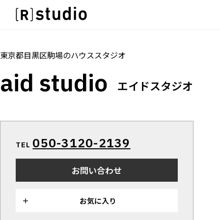
スタジオを探す
IMAGE
トップ
料金
設備
オプション
アクセス
雰囲気で探したい
IMAGE
東京都目黒区駒場
の
ハウススタジオ
SCENE
雰囲気で探したい
aid studio
部屋ごとに写真で見比べたい
SCENE
エイドスタジオ
VARIATION
部屋ごとに写真で見比べたい
ひとつのスタジオであれもこれも
VARIATION
LOCATION
ひとつのスタジオであれもこれも
カフェやオフィスなどロケシーンも
LOCATION
050-3120-2139
SIZE&PRICE
TEL
カフェやオフィスなどロケシーンも
広さと利用料金で探す
SIZE&PRICE
お問い合わせ
ALL FILTER
広さと利用料金で探す
すべての選択肢からスタジオを探す
ALL FILTER
お気に入り
すべての選択肢からスタジオを探す
スタジオ一覧