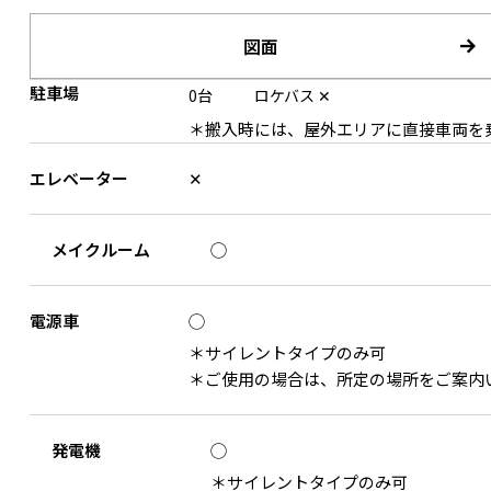
図面
駐車場
0台
ロケバス
✕
＊搬入時には、屋外エリアに直接車両を
エレベーター
✕
ソファ・椅子など10種類以上
窓の外からライトの使用
メイクルーム
◯
電源車
◯
＊サイレントタイプのみ可
＊ご使用の場合は、所定の場所をご案内
発電機
◯
自然光が壁下から入るガラス窓
メイクルーム / フィッテ
＊サイレントタイプのみ可