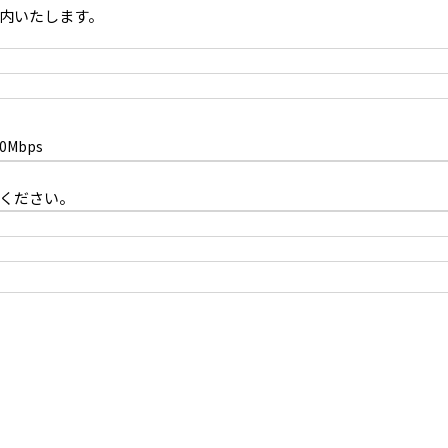
内いたします。
0Mbps
談ください。
オプション：1F 控室