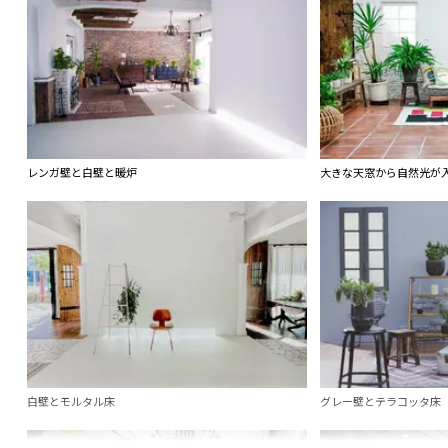
レンガ壁と白壁と暖炉
大きな天窓から自然光が
白壁とモルタル床
グレー壁とテラコッタ床