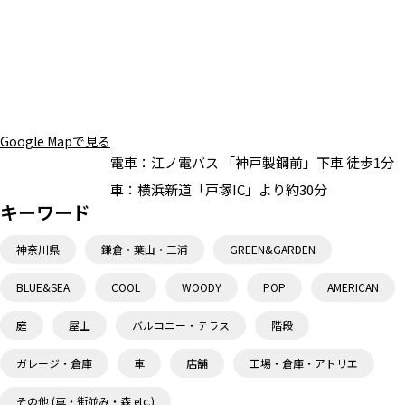
Google Mapで見る
電車：
江ノ電バス 「神戸製鋼前」下車 徒歩1分
車：
横浜新道「戸塚IC」より約30分
キーワード
神奈川県
鎌倉・葉山・三浦
GREEN&GARDEN
BLUE&SEA
COOL
WOODY
POP
AMERICAN
庭
屋上
バルコニー・テラス
階段
ガレージ・倉庫
車
店舗
工場・倉庫・アトリエ
その他 (車・街並み・森 etc.)