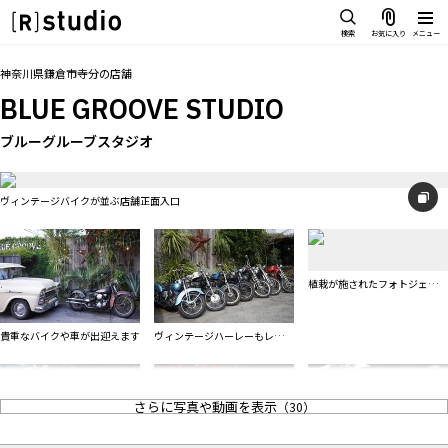
スタジオを探す
検索
お気に入り
メニュー
IMAGE
トップ
料金
設備
オプション
アクセス
お気に入り
神奈川県鎌倉市寺分
の
店舗
雰囲気で探したい
BLUE GROOVE STUDIO
SCENE
部屋ごとに写真で見比べたい
ブルーグルーブスタジオ
IMAGE
VARIATION
雰囲気で探したい
ひとつのスタジオであれもこれも
ヴィンテージバイクが並ぶ店舗正面入口
SCENE
LOCATION
部屋ごとに写真で見比べたい
カフェやオフィスなどロケシーンも
VARIATION
SIZE&PRICE
植栽が施されたフォトジェニッ
広さと利用料金で探す
ひとつのスタジオであれもこれも
クな壁
ALL FILTER
LOCATION
貴重なバイクや車が出迎えます
ヴィンテージハーレーもレンタ
すべての選択肢からスタジオを探す
ル可能
カフェやオフィスなどロケシーンも
SIZE&PRICE
さらに写真や動画を表示
（
30
）
広さと利用料金で探す
スタジオ一覧