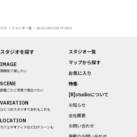
などを変更する場合がありますのでご予約の際にご確認くだ
さいますようお願いいたします。
◇撮影の内容によりお断りする場合がございますのでご了承
ください。また、お申し込みの使用目的と異なったご利用の
TOP
スタジオ一覧
BLUE GROOVE STUDIO
場合、撮影を中止していただくこともございますのでご注意
ください。
◇スペース内での飲食・喫煙は所定の場所でお願いいたしま
す。
スタジオを探す
スタジオ一覧
◇火気の使用は厳禁です。
マップから探す
◇撮影使用上発生した火災・盗難・建物および備品の破損や
IMAGE
汚損、機材の破損や汚損、スペース内で発生した人身事故な
雰囲気で探したい
お気に入り
どに関しては、如何なる原因とせよ撮影使用者側の責任とし
SCENE
特集
当社および建物所有者は一切の責任を負えませんのでご了承
部屋ごとに写真で見比べたい
ください。
[R]studioについて
◇建物および備品の破損や汚損があった場合は補修費を負担
VARIATION
していただきます。
お知らせ
ひとつのスタジオであれもこれも
◇撮影当日、注意事項に反する場合には撮影を中止させてい
会社概要
ただく場合がございますので、予めご了承ください。
LOCATION
お問い合わせ
カフェやオフィスなどロケシーンも
掲載のお問い合わせ