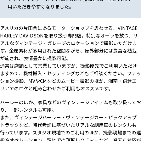
用いただきやすくなりました。
アメリカの片田舎にあるモーターショップを思わせる、VINTAGE
HARLEY-DAVIDSONを取り扱う専門店。特別なオーラを放つ、リ
2F 音楽スタジオ / 着替え・メ
2F 音楽スタジオ / 着替え・メ
ヴィンテージギターのコレクシ
イク場所としても
イク場所としても
ョン
アルなヴィンテージ・ガレージのロケーションで撮影いただけま
す。金属素材が多用された空間ながら、屋外部分には豊富な植栽
が施され、表情豊かに撮影可能。
通常は店舗として営業していますが、撮影優先でご利用いただけ
ますので、機材搬入・セッティングなどもご相談ください。ファッ
屋上 / 江ノ島方面
屋上（階段は使用禁止）
屋上 / 鎌倉方面
ション撮影、MVやCMなどのムービー撮影のほか、湘南・鎌倉エ
リアでのロケと組み合わせたご利用もオススメです。
ハーレーのほか、家具などのヴィンテージアイテムも取り扱ってお
り、一部レンタルも可能。
また、ヴィンテージハーレー・ヴィンテージカー・ピックアップ
スタジオより車で15分ほどの
スタジオより車で20分ほどの
オプション：1937
トラックなど、時代考証に基づいたリアルな劇用車のレンタルも
倉庫
小屋
KNUCKLEHEAD
行っています。スタジオ現地でのご利用のほか、撮影現場までの運
搬やオペレーション、現地での運転レクチャーなど、幅広く対応が