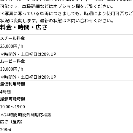
可能です。車種詳細などはオプション欄をご覧ください。
＊写真に写っている車両につきましても、時期により使用可否など
状況は変動します。最新の状態はお問い合わせください。
オプション：1939
オプション：1954 PANHEAD
オプション：1971 Mercedes-
料金・時間・広さ
KNUCKLEHEAD BOBBER
CHOPPER
Benz W111 280SE 3.5Coupe
スチール料金
25,000円 / h
＊時間外・土日祝日は20％UP
ムービー料金
オプション：1958 Chevrolet
オプション：屋外用移動式階段
Apache
/ 最上段高さ215cm
33,000円 / h
＊時間外・土日祝日は20％UP
最低利用時間
4時間
撮影可能時間
10:00
～
19:00
＊24時間 時間外利用応相談
広さ（屋内）
208㎡