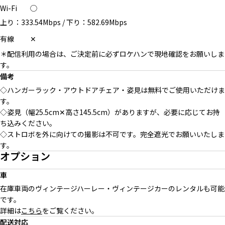
Wi-Fi
◯
上り：333.54Mbps
/
下り：582.69Mbps
有線
✕
＊配信利用の場合は、ご決定前に必ずロケハンで現地確認をお願いしま
す。
備考
◇ハンガーラック・アウトドアチェア・姿見は無料でご使用いただけま
す。
◇姿見（幅25.5cm✕高さ145.5cm）がありますが、必要に応じてお持
ち込みください。
◇ストロボを外に向けての撮影は不可です。完全遮光でお願いいたしま
す。
オプション
車
在庫車両のヴィンテージハーレー・ヴィンテージカーのレンタルも可能
です。
詳細は
こちら
をご覧ください。
配送対応