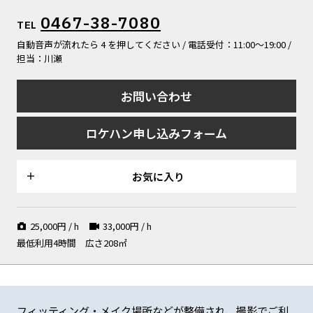
ALL FILTER
マップから探す
すべての選択肢からスタジオを探す
夜のムード漂う雰囲気での撮影
実際のバイク整備作業スペース
整備待ちのバイク（撮影中は作
0467-38-7080
TEL
も応相談
業を中断します）
お気に入り
自動音声が流れたら 4 を押してください / 電話受付：11:00〜19:00 /
特集
担当：川瀬
[R]studioについて
お問い合わせ
お知らせ
2Fを見上げるアングル
1F ミーティングルーム / 控室
1F ミーティングルーム / 控室
としても
としても
ロケハン申し込みフォーム
会社概要
お問い合わせ
掲載のお問い合わせ
お気に入り
プライバシーポリシー
1F ミーティングルーム / 撮影
壁面にはバイクパーツ多数
大人の秘密基地のような空間
も可能
25,000
円 / h
33,000
円 / h
最低利用4時間
広さ208㎡
所狭しと貴重な車両が並ぶ
貴重なヴィンテージハーレー
2F 音楽スタジオ / 着替え・メ
フィッティング・メイク場所などが整備され、撮影でご利
イク場所としても