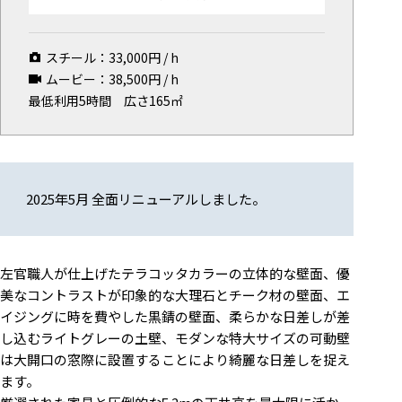
マップから探す
スチール：
33,000
円 / h
お気に入り
ムービー：
38,500
円 / h
特集
最低利用5時間
広さ165㎡
[R]studioについて
お知らせ
会社概要
2025年5月 全面リニューアルしました。
お問い合わせ
掲載のお問い合わせ
プライバシーポリシー
左官職人が仕上げたテラコッタカラーの立体的な壁面、優
美なコントラストが印象的な大理石とチーク材の壁面、エ
イジングに時を費やした黒錆の壁面、柔らかな日差しが差
し込むライトグレーの土壁、モダンな特大サイズの可動壁
は大開口の窓際に設置することにより綺麗な日差しを捉え
ます。