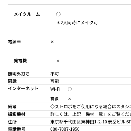
メイクルーム
◯
＊2人同時にメイク可
電源車
✕
発電機
✕
照明外打ち
不可
同録
可能
インターネット
Wi-Fi
◯
有線
✕
備考
◇ストロボをご使用になる場合はスタジ
撮影機材
詳しくは、上記「機材一覧」をご覧くだ
住所
東京都千代田区東神田
1-2-10 泰岳ビル 6
電話番号
080-7087-1950