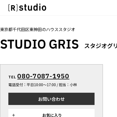
スタジオを探す
IMAGE
トップ
料金
設備
オプション
アクセス
雰囲気で探したい
IMAGE
東京都千代田区東神田
の
ハウススタジオ
SCENE
雰囲気で探したい
STUDIO GRIS
部屋ごとに写真で見比べたい
SCENE
スタジオグ
VARIATION
部屋ごとに写真で見比べたい
ひとつのスタジオであれもこれも
VARIATION
LOCATION
ひとつのスタジオであれもこれも
カフェやオフィスなどロケシーンも
LOCATION
080-7087-1950
SIZE&PRICE
TEL
カフェやオフィスなどロケシーンも
広さと利用料金で探す
電話受付：平日10:00〜17:00 / 担当：小林
SIZE&PRICE
ALL FILTER
広さと利用料金で探す
すべての選択肢からスタジオを探す
お問い合わせ
ALL FILTER
すべての選択肢からスタジオを探す
お気に入り
スタジオ一覧