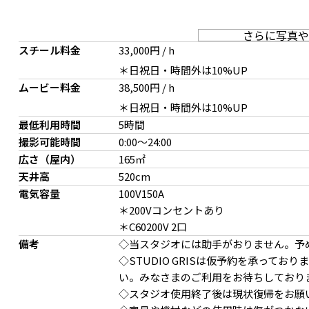
さらに写真や
スチール料金
33,000円 / h
＊日祝日・時間外は10%UP
ムービー料金
38,500円 / h
＊日祝日・時間外は10%UP
最低利用時間
5時間
撮影可能時間
0:00
～
24:00
広さ（屋内）
165㎡
天井高
520cm
電気容量
100V150A
＊200Vコンセントあり
＊C60200V 2口
備考
◇当スタジオには助手がおりません。予
◇STUDIO GRISは仮予約を承って
い。みなさまのご利用をお待ちしており
◇スタジオ使用終了後は現状復帰をお願