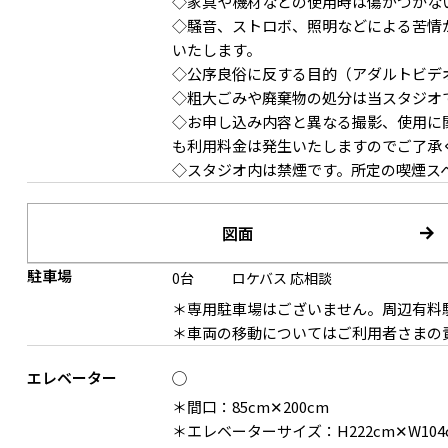
◇家具や機材などの使用時は傷がつかな
◇騒音、ストロボ、照明などによる苦情
いたします。
◇公序良俗に反する目的（アダルトビデ
◇粗大ごみや廃棄物の処分は当スタジオ
◇お申し込み内容と異なる撮影、使用に
も利用料金は発生いたしますのでご了承
◇スタジオ内は禁煙です。所定の喫煙ス
図面
駐車場
0台
ロケバス
応相談
＊専用駐車場はございません。周辺有料
＊車両の移動についてはご利用者さまの
エレベーター
◯
＊間口：85cm✕200cm
＊エレベーターサイズ：H222cm✕W104c