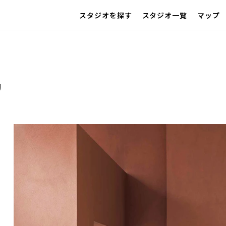
スタジオを探す
スタジオ一覧
マップ
IMAGE
雰囲気で探したい
グループ
SCENE
部屋ごとに写真で見比べたい
VARIATION
ひとつのスタジオであれもこれも
LOCATION
リ
カフェやオフィスなどロケシーンも
SIZE&PRICE
広さと利用料金で探す
ALL FILTER
すべての選択肢からスタジオを探す