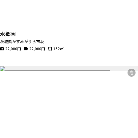
水郷園
茨城県かすみがうら市坂
22,000
円
22,000
円
152
㎡