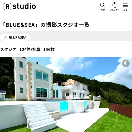
スタジオを探す
検索
お気に入り
メニュー
IMAGE
「
BLUE&SEA
」の
撮影スタジオ一覧
雰囲気で探したい
SCENE
BLUE&SEA
部屋ごとに写真で見比べたい
IMAGE
スタジオ
VARIATION
124
件
/
写真
156
枚
雰囲気で探したい
ひとつのスタジオであれもこれも
SCENE
LOCATION
部屋ごとに写真で見比べたい
カフェやオフィスなどロケシーンも
VARIATION
SIZE&PRICE
広さと利用料金で探す
ひとつのスタジオであれもこれも
ALL FILTER
LOCATION
すべての選択肢からスタジオを探す
カフェやオフィスなどロケシーンも
SIZE&PRICE
広さと利用料金で探す
スタジオ一覧