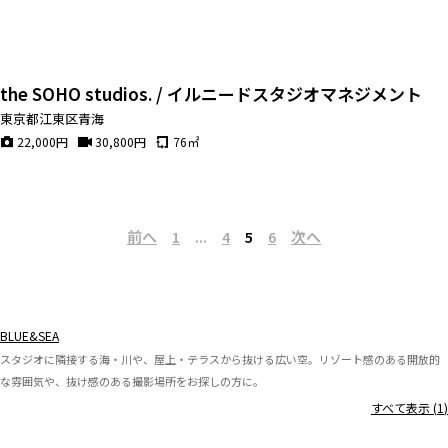
the SOHO studios. / イルニードスタジオマネジメント
東京都江東区青海
22,000
円
30,800
円
76
㎡
前へ
次へ
1
...
4
5
6
BLUE&SEA
スタジオに隣接する海・川や、屋上・テラスから抜ける広い空。リゾート感のある開放的
な雰囲気や、抜け感のある撮影場所をお探しの方に。
すべて表示 (
1
)