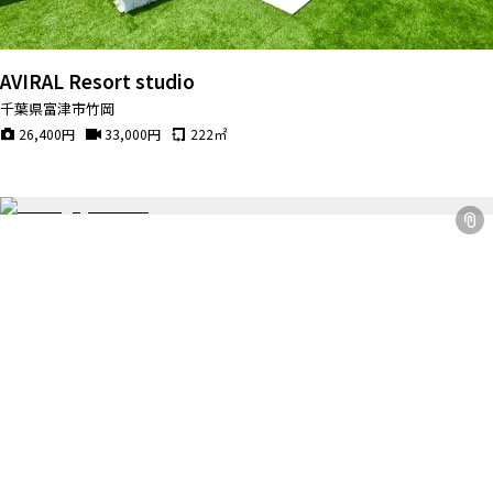
ALL FILTER
マップから探す
すべての選択肢からスタジオを探す
お気に入り
AVIRAL Resort studio
特集
千葉県富津市竹岡
[R]studioについて
26,400
円
33,000
円
222
㎡
お知らせ
会社概要
お問い合わせ
掲載のお問い合わせ
プライバシーポリシー