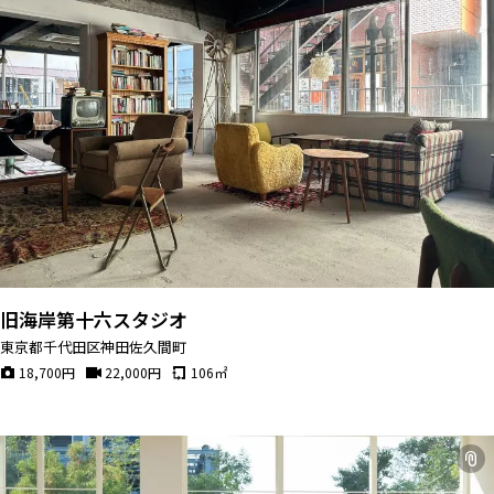
旧海岸第十六スタジオ
東京都千代田区神田佐久間町
18,700
円
22,000
円
106
㎡