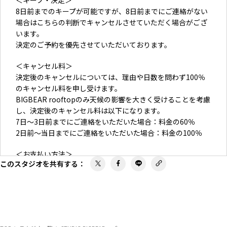
8日前までのキープが可能ですが、8日前までにご連絡がない
場合はこちらの判断でキャンセルさせていただく場合がござ
います。
決定のご予約を優先させていただいております。
＜キャンセル料＞
決定後のキャンセルについては、理由や日数を問わず100％
のキャンセル料を申し受けます。
BIGBEAR rooftopのみ天候の影響を大きく受けることを考慮
し、決定後のキャンセル料は以下になります。
7日～3日前までにご連絡をいただいた場合：料金の60％
2日前～当日までにご連絡をいただいた場合：料金の100％
＜お支払い方法＞
このスタジオを共有する
：
請求書払い（ご利用後1週間以内に請求書をメールでお送りい
たします。その他お支払い方法をご希望の方はご相談くださ
い。）
＜利用規約＞
その他利用規約は
こちら
をご確認ください。