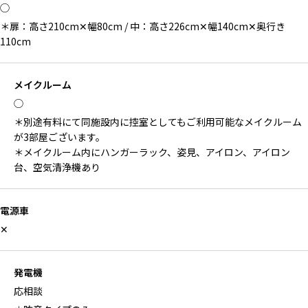
◯
＊扉：高さ210cm✕幅80cm / 中：高さ226cm✕幅140cm✕奥行き
110cm
メイクルーム
◯
＊別途有料にて同施設内に控室としてもご利用可能なメイクルーム
が3部屋ございます。
＊メイクルーム内にハンガーラック、姿見、アイロン、アイロン
台、空気清浄機あり
電源車
✕
発電機
応相談