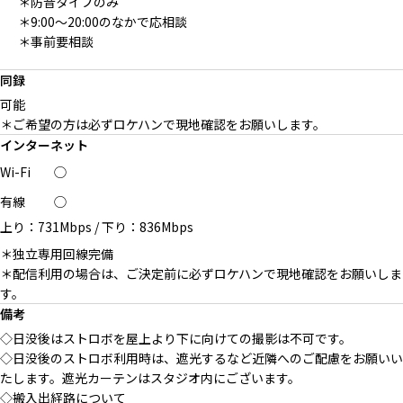
＊防音タイプのみ
＊9:00〜20:00のなかで応相談
＊事前要相談
同録
可能
＊ご希望の方は必ずロケハンで現地確認をお願いします。
インターネット
Wi-Fi
◯
有線
◯
上り：731Mbps
/
下り：836Mbps
＊独立専用回線完備
＊配信利用の場合は、ご決定前に必ずロケハンで現地確認をお願いしま
す。
備考
◇日没後はストロボを屋上より下に向けての撮影は不可です。
◇日没後のストロボ利用時は、遮光するなど近隣へのご配慮をお願いい
たします。遮光カーテンはスタジオ内にございます。
◇搬入出経路について