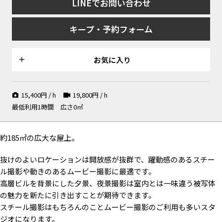
LINEでお問い合わせ
キープ・予約フォーム
お気に入り
柵越しに見えるビル
夕日に照らされる屋上
抜けのいい夕景も思いのまま
15,400
円 / h
19,800
円 / h
最低利用1時間
広さ0㎡
コードレスのライトボール
リモコンで調光/色替え可能
ナイトシーンを自在に演出
約185㎡の広大な屋上。
抜けのよいロケーションは開放感が抜群で、躍動感のあるスチー
ル撮影や動きのあるムービー撮影に最適です。
高層ビルを背景にした夕景、夜景撮影は室内とは一味違う被写体
の魅力を新たに引き出すことが期待できます。
夜景との相性も抜群
光と影のライトプロジェクター
撮影バリエーションが豊富
スチール撮影はもちろんのことムービー撮影のご利用も多いスタ
ジオになります。