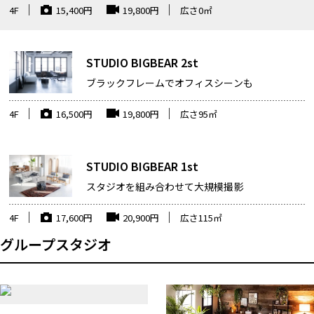
4F
15,400
円
19,800
円
広さ
0
㎡
STUDIO BIGBEAR 2st
ブラックフレームでオフィスシーンも
4F
16,500
円
19,800
円
広さ
95
㎡
STUDIO BIGBEAR 1st
スタジオを組み合わせて大規模撮影
4F
17,600
円
20,900
円
広さ
115
㎡
グループスタジオ