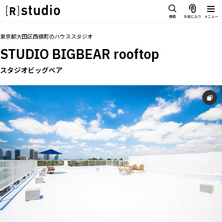
スタジオを探す
検索
お気に入り
メニュー
IMAGE
トップ
料金
設備
オプション
アクセス
同施設
グループ
お気に入り
東京都大田区西嶺町
の
ハウススタジオ
雰囲気で探したい
STUDIO BIGBEAR rooftop
SCENE
部屋ごとに写真で見比べたい
スタジオビッグベア
IMAGE
VARIATION
雰囲気で探したい
ひとつのスタジオであれもこれも
SCENE
LOCATION
部屋ごとに写真で見比べたい
カフェやオフィスなどロケシーンも
VARIATION
SIZE&PRICE
広さと利用料金で探す
ひとつのスタジオであれもこれも
ALL FILTER
LOCATION
すべての選択肢からスタジオを探す
カフェやオフィスなどロケシーンも
SIZE&PRICE
広さと利用料金で探す
スタジオ一覧