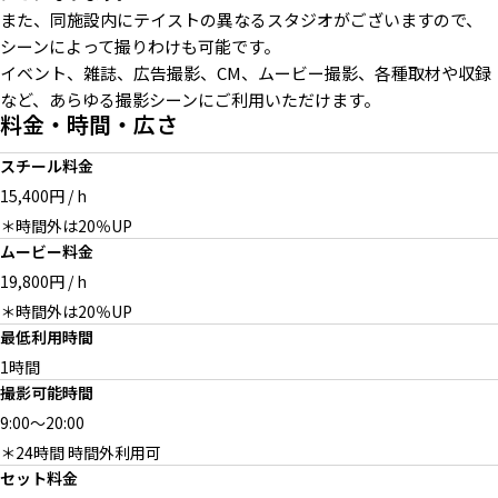
また、同施設内にテイストの異なるスタジオがございますので、
シーンによって撮りわけも可能です。
イベント、雑誌、広告撮影、CM、ムービー撮影、各種取材や収録
種類豊富なグラフィックプレー
ワイドな光でダイナミックに
レンタル可能な散水セット
など、あらゆる撮影シーンにご利用いただけます。
ト
料金・時間・広さ
スチール料金
15,400円 / h
＊時間外は20％UP
レンタル機材
レンタル機材
ステージ1m×1m（2台）
ムービー料金
19,800円 / h
＊時間外は20％UP
最低利用時間
1時間
オプション：4room / 5room
専用駐車場（2台）
撮影可能時間
9:00
～
20:00
＊24時間 時間外利用可
セット料金