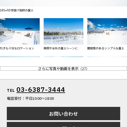
ALL FILTER
マップから探す
すべての選択肢からスタジオを探す
185㎡の空抜け抜群の屋上
お気に入り
特集
[R]studioについて
お知らせ
引きも十分なロケーション
病院や会社の屋上シーンに最適
開放感のあるシンプルな屋上
会社概要
なベンチ
お問い合わせ
さらに写真や動画を表示
（
27
）
掲載のお問い合わせ
プライバシーポリシー
テーブル・チェアでシーン演出
高層ビルバックのシーン可能
空や緑に映える白い柵
03-6387-3444
TEL
電話受付：平日10:00〜18:00
お問い合わせ
高さ1.8mテクスチャある白壁
ベンチ越しの青空とビル群
白い柵の先には豊富な緑