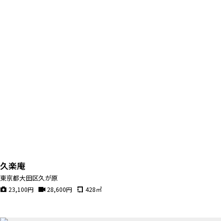
久楽庵
東京都大田区久が原
23,100
円
28,600
円
428
㎡