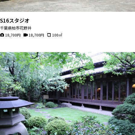
S16スタジオ
千葉県柏市花野井
18,700
円
18,700
円
100
㎡