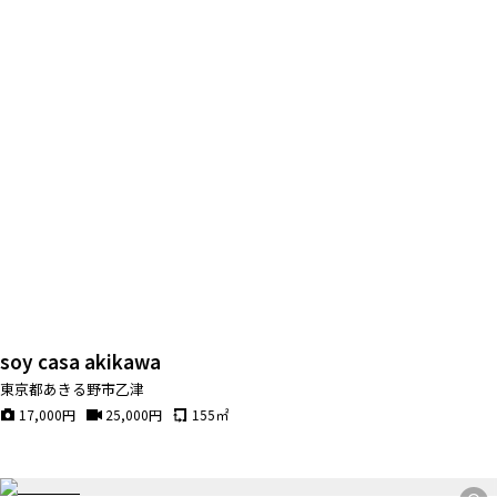
soy casa akikawa
東京都あきる野市乙津
17,000
円
25,000
円
155
㎡