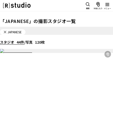
スタジオを探す
検索
お気に入り
メニュー
IMAGE
「
JAPANESE
」の
撮影スタジオ一覧
雰囲気で探したい
SCENE
JAPANESE
部屋ごとに写真で見比べたい
IMAGE
スタジオ
VARIATION
44
件
/
写真
120
枚
雰囲気で探したい
ひとつのスタジオであれもこれも
SCENE
LOCATION
部屋ごとに写真で見比べたい
カフェやオフィスなどロケシーンも
VARIATION
SIZE&PRICE
広さと利用料金で探す
ひとつのスタジオであれもこれも
ALL FILTER
LOCATION
すべての選択肢からスタジオを探す
カフェやオフィスなどロケシーンも
SIZE&PRICE
広さと利用料金で探す
スタジオ一覧