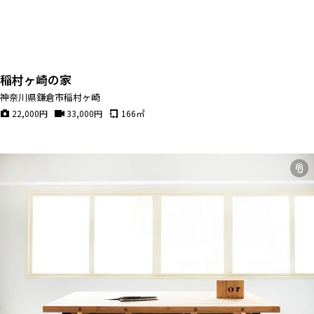
稲村ヶ崎の家
神奈川県鎌倉市稲村ヶ崎
22,000
円
33,000
円
166
㎡