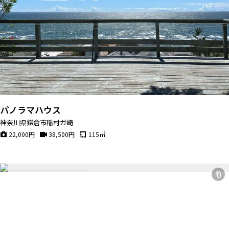
パノラマハウス
神奈川県鎌倉市稲村ガ崎
22,000
円
38,500
円
115
㎡