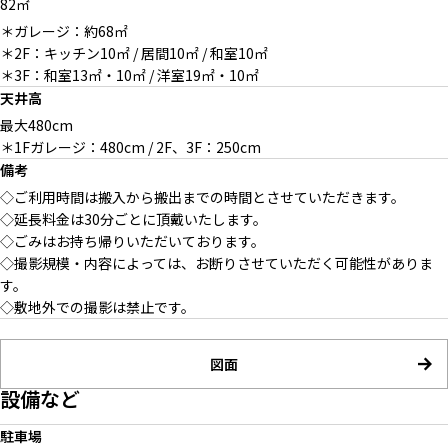
82㎡
2F / 浴室
シャッター全開時
＊ガレージ：約68㎡
＊2F：キッチン10㎡ / 居間10㎡ / 和室10㎡
＊3F：和室13㎡・10㎡ / 洋室19㎡・10㎡
天井高
3F / 洗面
最大480cm
＊1Fガレージ：480cm / 2F、3F：250cm
備考
◇ご利用時間は搬入から搬出までの時間とさせていただきます。
◇延長料金は30分ごとに頂戴いたします。
◇ごみはお持ち帰りいただいております。
テーブルと鏡で簡易メイク台を
◇撮影規模・内容によっては、お断りさせていただく可能性がありま
ご用意可能
す。
◇敷地外での撮影は禁止です。
図面
設備など
駐車場