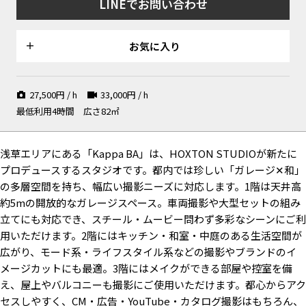
LINEでお問い合わせ
お気に入り
27,500
円 / h
33,000
円 / h
最低利用4時間
広さ82㎡
浅草エリアにある「
Kappa BA
」は、
HOXTON STUDIO
が新たに
中庭
2F / リビング
3F / バルコニー
プロデュースするスタジオです。都内では珍しい「ガレージ
✕
和」
の多層空間を持ち、幅広い撮影ニーズに対応します。
1
階は天井高
約
5m
の開放的なガレージスペース。車両撮影や大型セットの組み
立てにも対応でき、スチール・ムービー問わず多彩なシーンにご利
用いただけます。
2
階にはキッチン・和室・中庭のある生活空間が
広がり、モード系・ライフスタイル系などの撮影やブランドのイ
3F / 洋室
2F / 玄関
屋上
メージカットにも最適。
3
階にはメイクができる部屋や控室を備
え、屋上やバルコニーも撮影にご使用いただけます。都心からアク
セスしやすく、
CM
・広告・
YouTube
・カタログ撮影はもちろん、