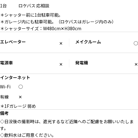
1台
ロケバス
応相談
＊シャッター前に1台駐車可能。
＊ガレージ内にも駐車可能。（ロケバスはガレージ内のみ）
＊シャッターサイズ：W480cm✕H380cm
エレベーター
メイクルーム
✕
◯
電源車
発電機
✕
✕
インターネット
Wi-Fi
◯
有線
✕
＊1Fガレージ 弱め
備考
◇日没後の撮影時は、遮光するなど近隣へのご配慮をお願いいたしま
す。
◇飲料水はご用意ください。