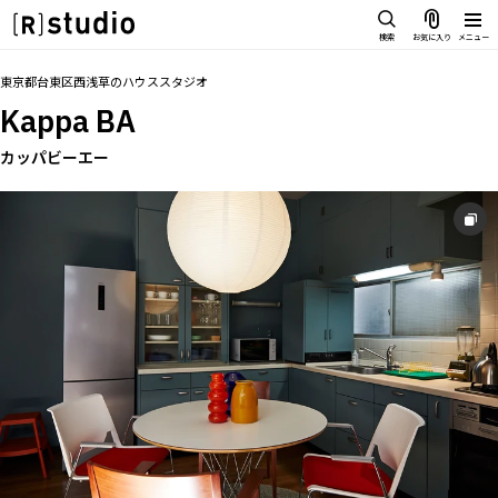
スタジオを探す
検索
お気に入り
メニュー
IMAGE
トップ
料金
設備
オプション
撮影以外の利用
アクセス
グル
お気に入り
東京都台東区西浅草
の
ハウススタジオ
雰囲気で探したい
Kappa BA
SCENE
部屋ごとに写真で見比べたい
カッパビーエー
IMAGE
VARIATION
雰囲気で探したい
ひとつのスタジオであれもこれも
SCENE
LOCATION
部屋ごとに写真で見比べたい
カフェやオフィスなどロケシーンも
VARIATION
SIZE&PRICE
広さと利用料金で探す
ひとつのスタジオであれもこれも
ALL FILTER
LOCATION
すべての選択肢からスタジオを探す
カフェやオフィスなどロケシーンも
SIZE&PRICE
広さと利用料金で探す
スタジオ一覧