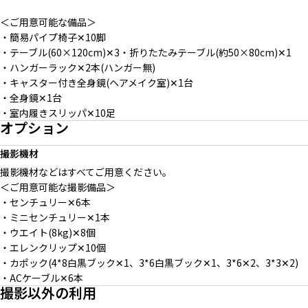
＜ご用意可能な備品＞
・簡易パイプ椅子✕10脚
・テーブル(60×120cm)✕3 ・折りたたみテーブル(約50×80cm)✕1
・ハンガーラック✕2本(ハンガー無)
・キャスター付き全身鏡(ヘアメイク室)✕1台
・全身鏡✕1台
・室内履きスリッパ✕10足
オプション
撮影機材
撮影機材などはすべてご用意ください。
＜ご用意可能な撮影備品＞
・センチュリー✕6本
・ミニセンチュリー✕1本
・ウエイト(8kg)✕8個
・エレンクリップ✕10個
・カポック(4*8白黒ブック✕1、3*6白黒ブック✕1、3*6✕2、3*3✕2)
・ACケーブル✕6本
撮影以外の利用