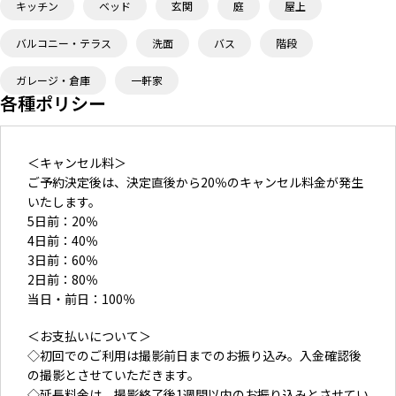
キッチン
ベッド
玄関
庭
屋上
バルコニー・テラス
洗面
バス
階段
ガレージ・倉庫
一軒家
各種ポリシー
＜キャンセル料＞
ご予約決定後は、決定直後から20％のキャンセル料金が発生
いたします。
5日前：20％
4日前：40％
3日前：60％
2日前：80％
当日・前日：100％
＜お支払いについて＞
◇初回でのご利用は撮影前日までのお振り込み。入金確認後
の撮影とさせていただきます。
◇延長料金は、撮影終了後1週間以内のお振り込みとさせてい