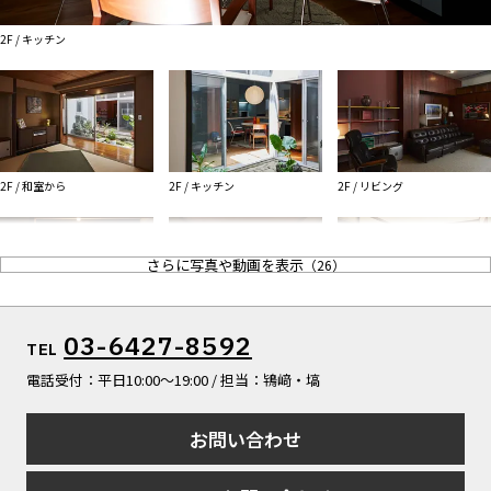
ALL FILTER
マップから探す
すべての選択肢からスタジオを探す
2F / キッチン
お気に入り
特集
[R]studioについて
お知らせ
2F / 和室から
2F / キッチン
2F / リビング
会社概要
お問い合わせ
さらに写真や動画を表示
（
26
）
掲載のお問い合わせ
プライバシーポリシー
2F / 和室から庭
2F / 和室
3F / 寝室
03-6427-8592
TEL
電話受付：平日10:00〜19:00 / 担当：鴇﨑・塙
お問い合わせ
3F / 和室
1F / ガレージ
2F / キッチンから