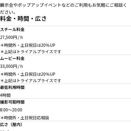
展示会やポップアップイベントなどのご利用もお気軽にご相談く
ださい。
料金・時間・広さ
スチール料金
27,500円 / h
＊時間外・土日祝日は20％UP
＊上記はトライアルプライスです
2F / 和室から
2F / 廊下
階段
ムービー料金
33,000円 / h
＊時間外・土日祝日は20％UP
＊上記はトライアルプライスです
最低利用時間
1F / ガレージ
1F / ガレージ
1F / ガレージ
4時間
撮影可能時間
8:00
～
20:00
＊時間外・土日祝日応相談
広さ（屋内）