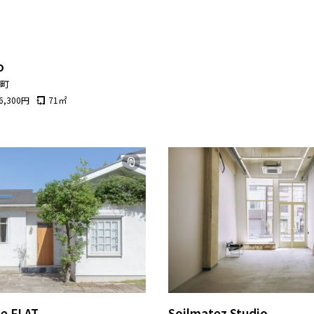
o
宮町
6,300
円
71
㎡
e FLAT
Soilmatez Studio