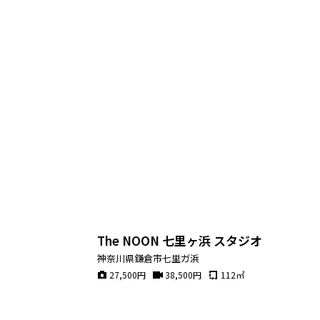
The NOON 七里ヶ浜 スタジオ
神奈川県鎌倉市七里ガ浜
27,500
円
38,500
円
112
㎡