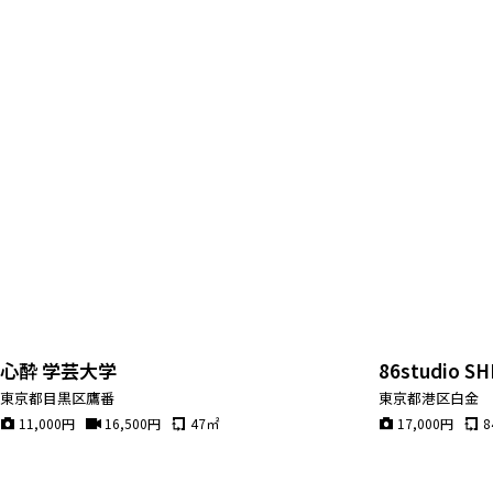
マップから探す
お気に入り
特集
[R]studioについて
お知らせ
会社概要
お問い合わせ
掲載のお問い合わせ
プライバシーポリシー
心酔 学芸大学
86studio S
東京都目黒区鷹番
東京都港区白金
11,000
円
16,500
円
47
㎡
17,000
円
8