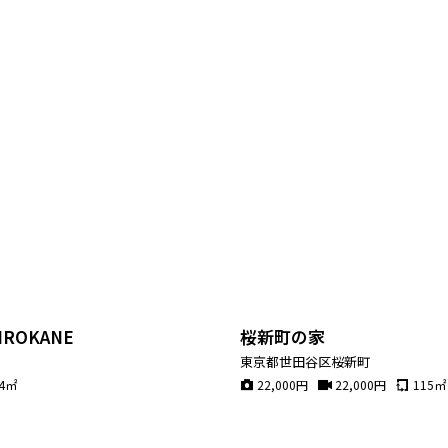
HIROKANE
桜新町の家
東京都世田谷区桜新町
4
㎡
22,000
円
22,000
円
115
㎡