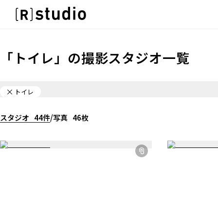
スタジオを探す
IMAGE
雰囲気で探したい
IMAGE
「
トイレ
」の
撮影スタジオ一覧
SCENE
雰囲気で探したい
部屋ごとに写真で見比べたい
SCENE
VARIATION
トイレ
部屋ごとに写真で見比べたい
ひとつのスタジオであれもこれも
VARIATION
LOCATION
スタジオ
44
件
/
写真
46
枚
ひとつのスタジオであれもこれも
カフェやオフィスなどロケシーンも
LOCATION
SIZE&PRICE
カフェやオフィスなどロケシーンも
広さと利用料金で探す
SIZE&PRICE
ALL FILTER
広さと利用料金で探す
すべての選択肢からスタジオを探す
ALL FILTER
すべての選択肢からスタジオを探す
スタジオ一覧