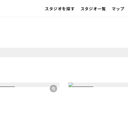
スタジオを探す
スタジオ一覧
マップ
IMAGE
雰囲気で探したい
SCENE
部屋ごとに写真で見比べたい
VARIATION
ひとつのスタジオであれもこれも
LOCATION
カフェやオフィスなどロケシーンも
SIZE&PRICE
広さと利用料金で探す
ALL FILTER
すべての選択肢からスタジオを探す