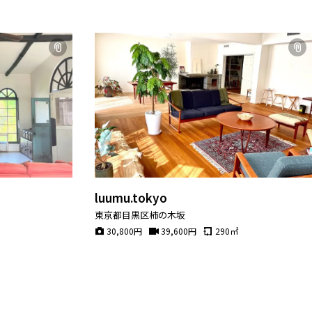
luumu.tokyo
東京都目黒区柿の木坂
30,800
円
39,600
円
290
㎡