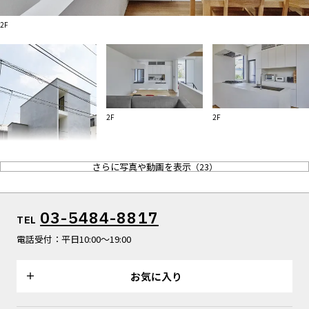
ALL FILTER
すべての選択肢からスタジオを探す
マップから探す
2F
お気に入り
特集
[R]studioについて
2F
2F
お知らせ
会社概要
お問い合わせ
さらに写真や動画を表示
（
23
）
掲載のお問い合わせ
外観
プライバシーポリシー
03-5484-8817
TEL
電話受付：平日10:00〜19:00
お気に入り
2F
2F