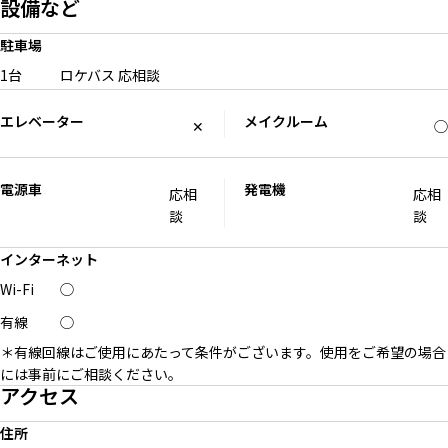
設備など
駐車場
1台
ロケバス
応相談
エレベーター
メイクルーム
✕
◯
電源車
発電機
応相
応相
2Fから3Fへの階段
3Fから2Fへの階段
3F 廊下
談
談
インターネット
Wi-Fi
◯
有線
◯
3F メイク台
＊有線回線はご使用にあたって条件がございます。使用をご希望の場合
には事前にご相談ください。
アクセス
住所