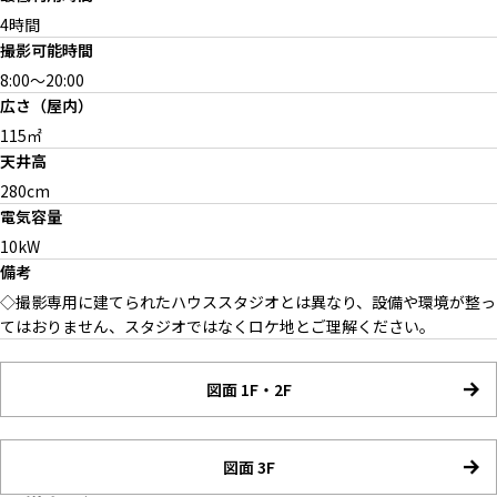
4時間
3F ベッドルーム
3F ベッドルーム（窓の方角は
撮影可能時間
南西）
8:00
～
20:00
広さ（屋内）
115㎡
天井高
2F キッチン
280cm
電気容量
10kW
備考
◇撮影専用に建てられたハウススタジオとは異なり、設備や環境が整っ
てはおりません、スタジオではなくロケ地とご理解ください。
図面 1F・2F
2F ダイニングからリビングの
2F 白壁＋木床
2F バルコニー
ステップ
図面 3F