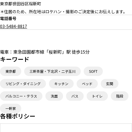
3F 廊下
1F トイレ
東京都世田谷区桜新町
＊住居のため、所在地はロケハン・撮影のご決定後にお伝えします。
電話番号
03-5484-8817
駐車場
電車：
東急田園都市線「桜新町」駅 徒歩15分
キーワード
東京都
三軒茶屋・下北沢・二子玉川
SOFT
リビング・ダイニング
キッチン
ベッド
玄関
バルコニー・テラス
洗面
バス
トイレ
階段
一軒家
各種ポリシー