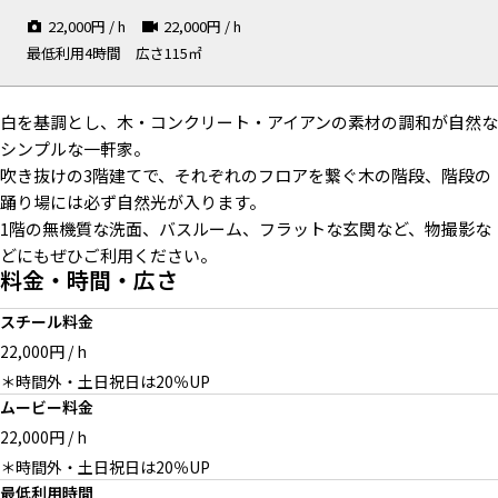
22,000
円 / h
22,000
円 / h
最低利用4時間
広さ115㎡
1F 洗面
白を基調とし、木・コンクリート・アイアンの素材の調和が自然な
シンプルな一軒家。
吹き抜けの3階建てで、それぞれのフロアを繋ぐ木の階段、階段の
踊り場には必ず自然光が入ります。
1階の無機質な洗面、バスルーム、フラットな玄関など、物撮影な
どにもぜひご利用ください。
料金・時間・広さ
スチール料金
22,000円 / h
＊時間外・土日祝日は20％UP
1F バスルーム
1F 玄関
1Fから2Fへの階段
ムービー料金
22,000円 / h
＊時間外・土日祝日は20％UP
最低利用時間