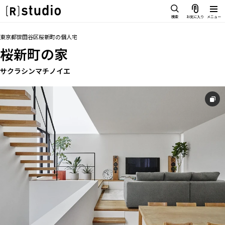
スタジオを探す
検索
お気に入り
メニュー
IMAGE
トップ
料金
設備
アクセス
お気に入り
東京都世田谷区桜新町
の
個人宅
雰囲気で探したい
桜新町の家
SCENE
部屋ごとに写真で見比べたい
サクラシンマチノイエ
IMAGE
VARIATION
雰囲気で探したい
ひとつのスタジオであれもこれも
SCENE
LOCATION
部屋ごとに写真で見比べたい
カフェやオフィスなどロケシーン
も
VARIATION
SIZE&PRICE
ひとつのスタジオであれもこれも
広さと利用料金で探す
LOCATION
ALL FILTER
カフェやオフィスなどロケシーンも
すべての選択肢からスタジオを探
す
SIZE&PRICE
広さと利用料金で探す
スタジオ一覧