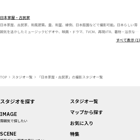
日本家屋・古民家
日本家屋、古民家、和風建築。畳、和室、縁側、日本庭園などで撮影可能。日本らしい雰
囲気を活かしたミュージックビデオや、映画・ドラマ、TVCM、再現VTR、着物・浴衣など
ファッション撮影にも。
すべて表示 (
1
)
TOP
スタジオ一覧
「日本家屋・古民家」の撮影スタジオ一覧
スタジオを探す
スタジオ一覧
マップから探す
IMAGE
雰囲気で探したい
お気に入り
SCENE
特集