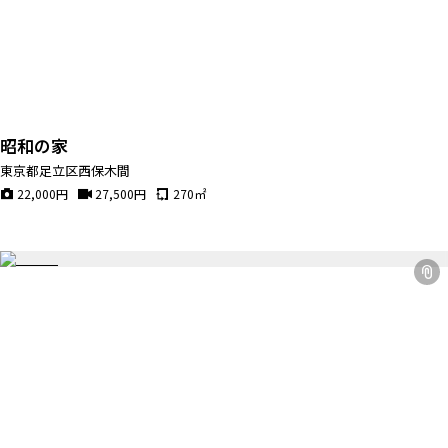
昭和の家
東京都足立区西保木間
22,000
円
27,500
円
270
㎡