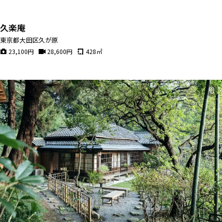
久楽庵
東京都大田区久が原
23,100
円
28,600
円
428
㎡