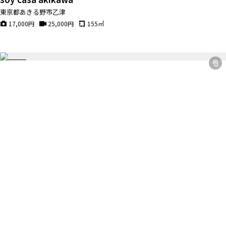
東京都あきる野市乙津
17,000
円
25,000
円
155
㎡