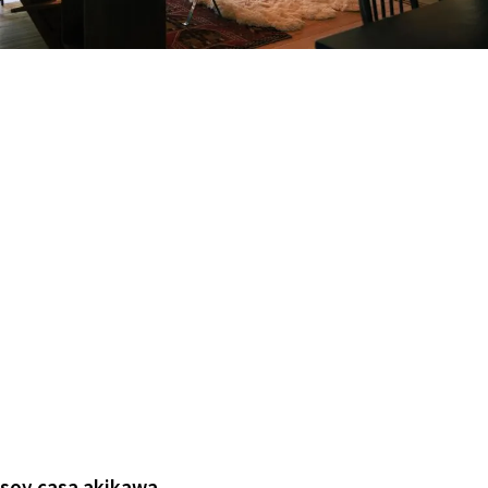
ALL FILTER
マップから探す
すべての選択肢からスタジオを探す
お気に入り
特集
[R]studioについて
お知らせ
会社概要
お問い合わせ
掲載のお問い合わせ
プライバシーポリシー
soy casa akikawa