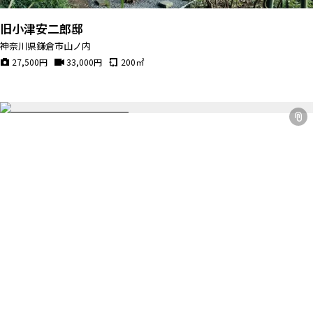
旧小津安二郎邸
神奈川県鎌倉市山ノ内
27,500
円
33,000
円
200
㎡