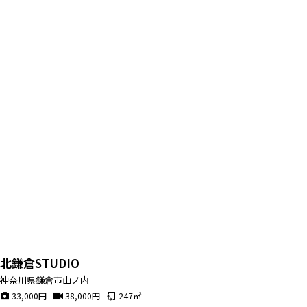
北鎌倉STUDIO
神奈川県鎌倉市山ノ内
33,000
円
38,000
円
247
㎡