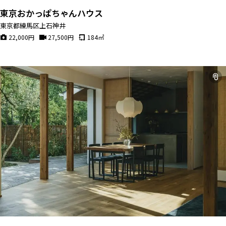
東京おかっぱちゃんハウス
東京都練馬区上石神井
22,000
円
27,500
円
184
㎡