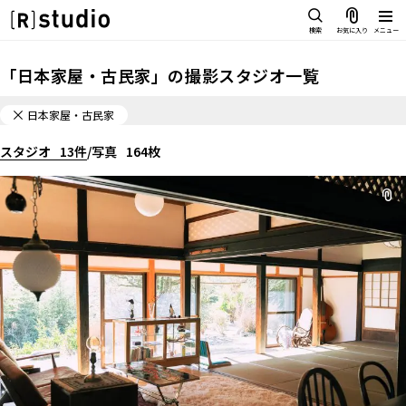
スタジオを探す
検索
お気に入り
メニュー
IMAGE
「
日本家屋・古民家
」の
撮影スタジオ一覧
雰囲気で探したい
SCENE
日本家屋・古民家
部屋ごとに写真で見比べたい
IMAGE
スタジオ
VARIATION
13
件
/
写真
164
枚
雰囲気で探したい
ひとつのスタジオであれもこれも
SCENE
LOCATION
部屋ごとに写真で見比べたい
カフェやオフィスなどロケシーンも
VARIATION
SIZE&PRICE
広さと利用料金で探す
ひとつのスタジオであれもこれも
ALL FILTER
LOCATION
すべての選択肢からスタジオを探す
カフェやオフィスなどロケシーンも
SIZE&PRICE
広さと利用料金で探す
スタジオ一覧