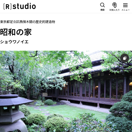
スタジオを探す
検索
お気に入り
メニュー
IMAGE
トップ
料金
設備
オプション
アクセス
お気に入り
東京都足立区西保木間
の
歴史的建造物
雰囲気で探したい
昭和の家
SCENE
部屋ごとに写真で見比べたい
ショウワノイエ
IMAGE
VARIATION
雰囲気で探したい
ひとつのスタジオであれもこれも
SCENE
LOCATION
部屋ごとに写真で見比べたい
カフェやオフィスなどロケシーンも
VARIATION
SIZE&PRICE
広さと利用料金で探す
ひとつのスタジオであれもこれも
ALL FILTER
LOCATION
すべての選択肢からスタジオを探す
カフェやオフィスなどロケシーンも
SIZE&PRICE
広さと利用料金で探す
スタジオ一覧