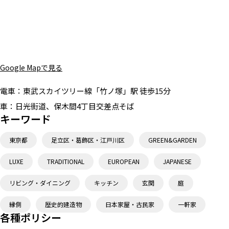
Google Mapで見る
電車：
東武スカイツリー線「竹ノ塚」駅 徒歩15分
車：
日光街道、保木間4丁目交差点そば
キーワード
東京都
足立区・葛飾区・江戸川区
GREEN&GARDEN
LUXE
TRADITIONAL
EUROPEAN
JAPANESE
リビング・ダイニング
キッチン
玄関
庭
縁側
歴史的建造物
日本家屋・古民家
一軒家
各種ポリシー