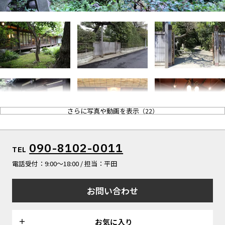
ALL FILTER
マップから探す
すべての選択肢からスタジオを探す
お気に入り
特集
[R]studioについて
お知らせ
会社概要
お問い合わせ
さらに写真や動画を表示
（
22
）
掲載のお問い合わせ
プライバシーポリシー
090-8102-0011
TEL
電話受付：9:00〜18:00 / 担当：平田
お問い合わせ
お気に入り