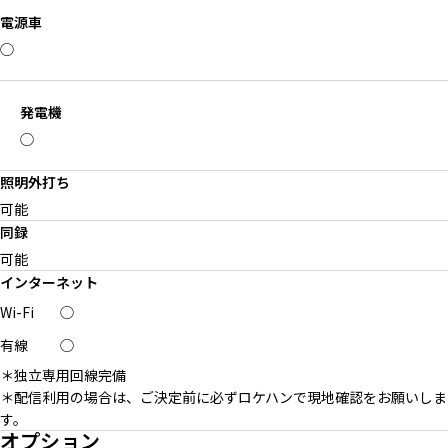
電源車
◯
発電機
◯
照明外打ち
可能
同録
可能
インターネット
Wi-Fi
◯
有線
◯
＊独立専用回線完備
＊配信利用の場合は、ご決定前に必ずロケハンで現地確認をお願いしま
す。
オプション