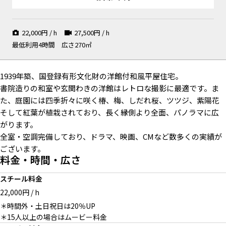
22,000
円 / h
27,500
円 / h
最低利用4時間
広さ270㎡
1939年築、国登録有形文化財の洋館付和風平屋住宅。
書院造りの和室や玄関わきの洋館はレトロな撮影に最適です。ま
た、庭園には四季折々に咲く椿、梅、しだれ桜、ツツジ、紫陽花
そして紅葉が植栽されており、長く縁側より全面、パノラマに広
がります。
全室・空調完備しており、ドラマ、映画、CMなど数多くの実績が
ございます。
料金・時間・広さ
スチール料金
22,000円 / h
＊時間外・土日祝日は20％UP
＊15人以上の場合はムービー料金