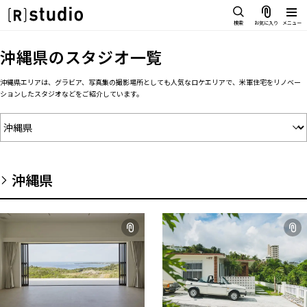
スタジオを探す
検索
お気に入り
メニュー
IMAGE
沖縄県
のスタジオ一覧
雰囲気で探したい
SCENE
沖縄県エリアは、グラビア、写真集の撮影場所としても人気なロケエリアで、米軍住宅をリノベー
部屋ごとに写真で見比べたい
ションしたスタジオなどをご紹介しています。
IMAGE
VARIATION
雰囲気で探したい
ひとつのスタジオであれもこれも
SCENE
LOCATION
部屋ごとに写真で見比べたい
カフェやオフィスなどロケシーンも
沖縄県
VARIATION
SIZE&PRICE
広さと利用料金で探す
ひとつのスタジオであれもこれも
ALL FILTER
LOCATION
すべての選択肢からスタジオを探す
カフェやオフィスなどロケシーンも
SIZE&PRICE
広さと利用料金で探す
スタジオ一覧