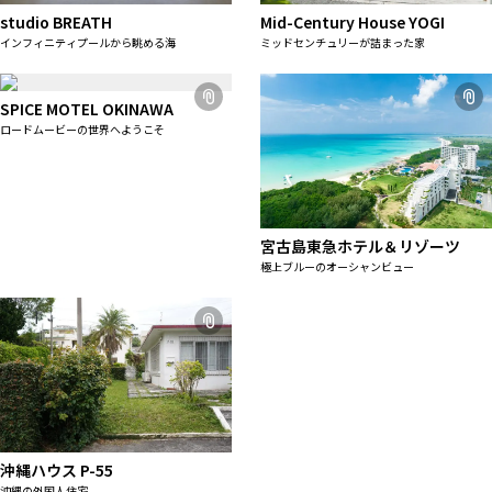
ALL FILTER
マップから探す
studio BREATH
Mid-Century House YOGI
すべての選択肢からスタジオを探す
インフィニティプールから眺める海
ミッドセンチュリーが詰まった家
お気に入り
特集
SPICE MOTEL OKINAWA
[R]studioについて
ロードムービーの世界へようこそ
お知らせ
会社概要
お問い合わせ
宮古島東急ホテル＆リゾーツ
極上ブルーのオーシャンビュー
掲載のお問い合わせ
プライバシーポリシー
沖縄ハウス P-55
沖縄の外国人住宅