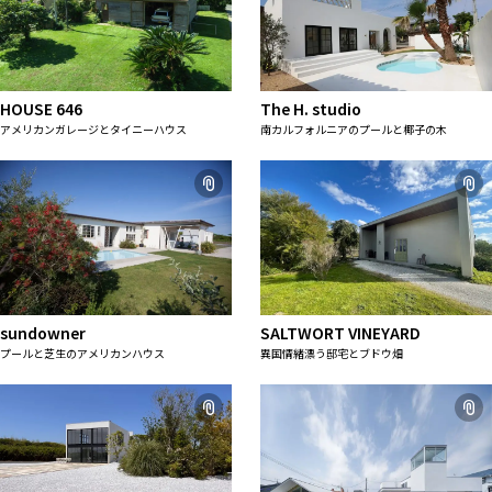
ALL FILTER
すべての選択肢からスタジオを探す
マップから探す
お気に入り
HOUSE 646
The H. studio
特集
アメリカンガレージとタイニーハウス
南カルフォルニアのプールと椰子の木
[R]studioについて
お知らせ
会社概要
お問い合わせ
掲載のお問い合わせ
プライバシーポリシー
sundowner
SALTWORT VINEYARD
プールと芝生のアメリカンハウス
異国情緒漂う邸宅とブドウ畑