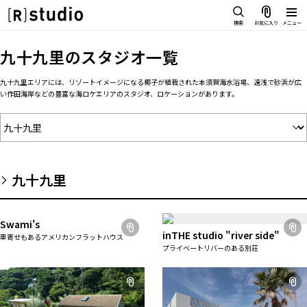
スタジオを探す
検索
お気に入り
メニュー
IMAGE
九十九里
のスタジオ一覧
雰囲気で探したい
SCENE
九十九里エリアには、リゾートイメージになる椰子が植栽された本須賀海水浴場、遠浅で砂浜が広
部屋ごとに写真で見比べたい
い作田海岸などの豊富な海ロケエリアのスタジオ、ロケーションがあります。
IMAGE
VARIATION
雰囲気で探したい
ひとつのスタジオであれもこれも
SCENE
LOCATION
部屋ごとに写真で見比べたい
カフェやオフィスなどロケシーン
も
九十九里
VARIATION
SIZE&PRICE
ひとつのスタジオであれもこれも
広さと利用料金で探す
Swami's
LOCATION
ALL FILTER
inTHE studio "river side"
車寄せもあるアメリカンフラットハウス
カフェやオフィスなどロケシーンも
すべての選択肢からスタジオを探
プライベートリバーのある別荘
す
SIZE&PRICE
広さと利用料金で探す
スタジオ一覧