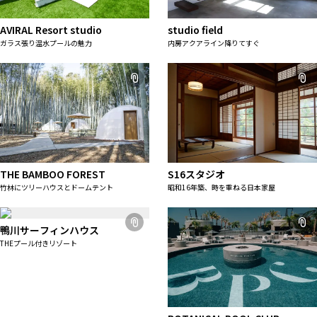
AVIRAL Resort studio
studio field
ガラス張り温水プールの魅力
内房アクアライン降りてすぐ
THE BAMBOO FOREST
S16スタジオ
竹林にツリーハウスとドームテント
昭和16年築、時を重ねる日本家屋
鴨川サーフィンハウス
THEプール付きリゾート