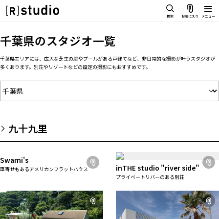
スタジオを探す
検索
お気に入り
メニュー
IMAGE
千葉県
のスタジオ一覧
雰囲気で探したい
SCENE
千葉県エリアには、広大な芝生の庭やプールがある戸建てなど、非日常的な撮影が叶うスタジオが
部屋ごとに写真で見比べたい
多くあります。別荘やリゾートなどの設定の撮影にもおすすめです。
IMAGE
VARIATION
雰囲気で探したい
ひとつのスタジオであれもこれも
SCENE
LOCATION
部屋ごとに写真で見比べたい
カフェやオフィスなどロケシーンも
九十九里
VARIATION
SIZE&PRICE
広さと利用料金で探す
ひとつのスタジオであれもこれも
ALL FILTER
Swami's
LOCATION
inTHE studio "river side"
車寄せもあるアメリカンフラットハウス
すべての選択肢からスタジオを探す
カフェやオフィスなどロケシーンも
プライベートリバーのある別荘
SIZE&PRICE
広さと利用料金で探す
スタジオ一覧