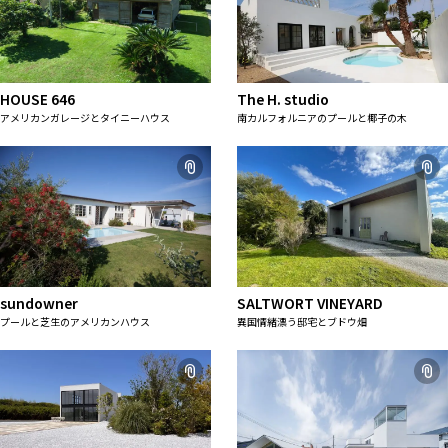
ALL FILTER
マップから探す
すべての選択肢からスタジオを探す
お気に入り
特集
HOUSE 646
The H. studio
[R]studioについて
アメリカンガレージとタイニーハウス
南カルフォルニアのプールと椰子の木
お知らせ
会社概要
お問い合わせ
掲載のお問い合わせ
プライバシーポリシー
sundowner
SALTWORT VINEYARD
プールと芝生のアメリカンハウス
異国情緒漂う邸宅とブドウ畑