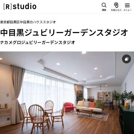
スタジオを探す
検索
お気に入り
メニュー
IMAGE
トップ
料金
設備
オプション
アクセス
グループ
お気に入り
東京都目黒区中目黒
の
ハウススタジオ
雰囲気で探したい
中目黒ジュビリーガーデンスタジオ
SCENE
部屋ごとに写真で見比べたい
ナカメグロジュビリーガーデンスタジオ
IMAGE
VARIATION
雰囲気で探したい
ひとつのスタジオであれもこれも
SCENE
LOCATION
部屋ごとに写真で見比べたい
カフェやオフィスなどロケシーン
も
VARIATION
SIZE&PRICE
ひとつのスタジオであれもこれも
広さと利用料金で探す
LOCATION
ALL FILTER
カフェやオフィスなどロケシーンも
すべての選択肢からスタジオを探
す
SIZE&PRICE
広さと利用料金で探す
スタジオ一覧