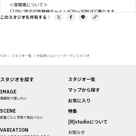
＜音環境について＞
17:00に防災行政無線チャイムが20〜30秒ほど鳴ります。
このスタジオを共有する
：
収録やイベント開催の際は、ご注意ください。
＜原状回復＞
フロア内のテーブル・イスなども、ご要望に応じて移動させ
ることが可能です。
利用終了までに原状回復をお願いいたします。
TOP
スタジオ一覧
中目黒ジュビリーガーデンスタジオ
＜破損・汚損について＞
以下の場合、スペース料金とは別途で、手数料やクリーニン
グ料を請求する場合がございます。
スタジオを探す
スタジオ一覧
・破損：壁、床、家具、備品などの破損が見受けられる場合
マップから探す
・汚損：嘔吐、大量の食べこぼし、大量の飲みこぼしなどの
IMAGE
過度な汚れや部屋の臭いが残ってしまった場合
雰囲気で探したい
お気に入り
◇破損時の対応
SCENE
特集
買い替えもしくは修繕にかかる費用の実費に加えて、対応手
部屋ごとに写真で見比べたい
[R]studioについて
数料として33,000円を請求させていただきます。
ご請求金額については、正式な見積もりを取得後にご連絡い
VARIATION
お知らせ