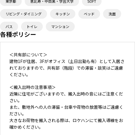
東京都
恵比寿・中目黒・学芸大学
SOFT
リビング・ダイニング
キッチン
ベッド
洗面
バス
トイレ
マンション
各種ポリシー
＜共有部について＞
建物1Fが住居、3Fがオフィス（土日出勤も有）として入居さ
れておりますので、共有部（階段）での滞留・談笑はご遠慮
ください。
＜搬入出時の注意事項＞
近隣に住宅がございますので、搬入出時の音にはご注意くだ
さい。
また、敷地外への人の滞留・台車や荷物の放置等はご遠慮く
ださい。
大きなお荷物を搬入される際は、ロケハンにて搬入導線をお
確かめください。