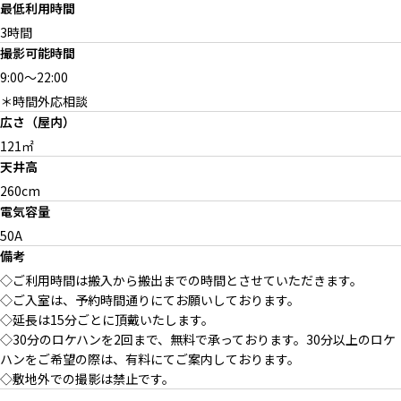
最低利用時間
3時間
撮影可能時間
長い廊下
タイルが可愛いバスタブ
ホテル仕様のバスルーム
9:00
～
22:00
＊時間外応相談
広さ（屋内）
121㎡
天井高
260cm
洗面
控室
2人同時に利用可能なメイクル
ーム
電気容量
50A
備考
◇ご利用時間は搬入から搬出までの時間とさせていただきます。
◇ご入室は、予約時間通りにてお願いしております。
外国人向けアパートメントのよ
◇延長は15分ごとに頂戴いたします。
うな外観
◇30分のロケハンを2回まで、無料で承っております。30分以上のロケ
ハンをご希望の際は、有料にてご案内しております。
◇敷地外での撮影は禁止です。