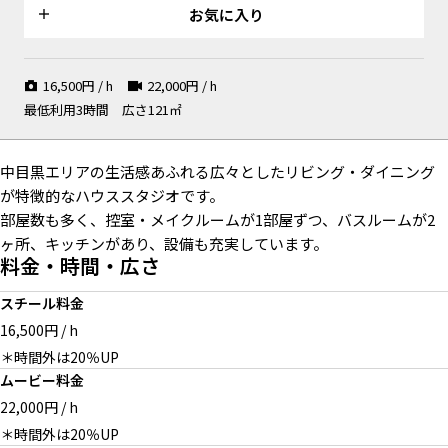
動画に
お気に入り
16,500
円 / h
22,000
円 / h
最低利用3時間
広さ121㎡
白壁とフローリング、白い本棚
シングルベッド
窓のあるキッチン
中目黒エリアの生活感あふれる広々としたリビング・ダイニング
が特徴的なハウススタジオです。
部屋数も多く、控室・メイクルームが1部屋ずつ、バスルームが2
ヶ所、キッチンがあり、設備も充実しています。
料金・時間・広さ
個室キッチン
テレワークの風景
プロップスも豊富
スチール料金
16,500円 / h
＊時間外は20％UP
ムービー料金
オプション：3Fは控室として
オプション：3F 何もない空間
オプション：3F 玄関から室内
22,000円 / h
も使用可能
で商品撮影
＊時間外は20％UP