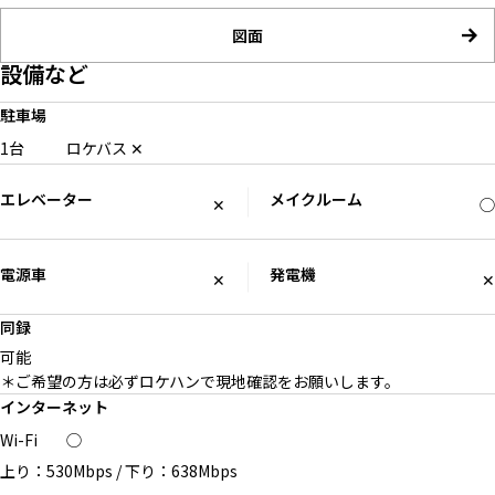
図面
設備など
駐車場
1台
ロケバス
✕
エレベーター
メイクルーム
✕
◯
電源車
発電機
✕
✕
同録
可能
＊ご希望の方は必ずロケハンで現地確認をお願いします。
インターネット
Wi-Fi
◯
上り：530Mbps
/
下り：638Mbps