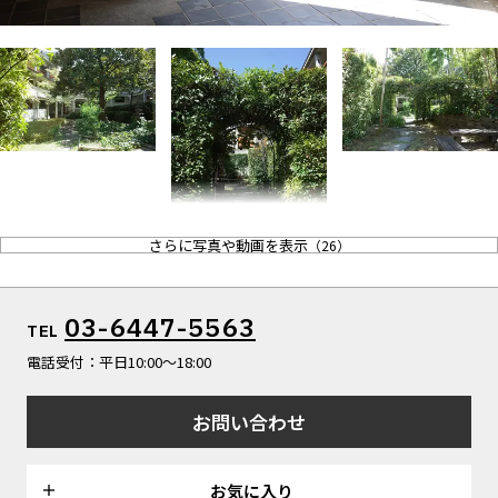
ALL FILTER
マップから探す
すべての選択肢からスタジオを探す
お気に入り
特集
[R]studioについて
お知らせ
会社概要
お問い合わせ
さらに写真や動画を表示
（
26
）
掲載のお問い合わせ
プライバシーポリシー
03-6447-5563
TEL
電話受付：平日10:00〜18:00
お問い合わせ
お気に入り