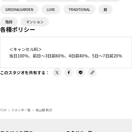
GREEN&GARDEN
LUXE
TRADITIONAL
庭
階段
マンション
各種ポリシー
＜キャンセル料＞
当日100％、前日〜3日前60％、4日前40％、5日〜7日前20％
このスタジオを共有する
：
TOP
スタジオ一覧
泰山館 駒沢