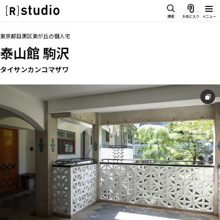
スタジオを探す
検索
お気に入り
メニュー
IMAGE
トップ
料金
設備
アクセス
お気に入り
東京都目黒区東が丘
の
個人宅
雰囲気で探したい
泰山館 駒沢
SCENE
部屋ごとに写真で見比べたい
タイサンカンコマザワ
IMAGE
VARIATION
雰囲気で探したい
ひとつのスタジオであれもこれも
SCENE
LOCATION
部屋ごとに写真で見比べたい
カフェやオフィスなどロケシーンも
VARIATION
SIZE&PRICE
広さと利用料金で探す
ひとつのスタジオであれもこれも
ALL FILTER
LOCATION
すべての選択肢からスタジオを探す
カフェやオフィスなどロケシーンも
SIZE&PRICE
広さと利用料金で探す
スタジオ一覧