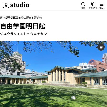
スタジオを探す
検索
お気に入り
メニュー
IMAGE
トップ
料金
設備
オプション
アクセス
お気に入り
東京都豊島区西池袋
の
歴史的建造物
雰囲気で探したい
自由学園明日館
SCENE
部屋ごとに写真で見比べたい
ジユウガクエンミョウニチカン
IMAGE
VARIATION
雰囲気で探したい
ひとつのスタジオであれもこれも
SCENE
LOCATION
部屋ごとに写真で見比べたい
カフェやオフィスなどロケシーンも
VARIATION
SIZE&PRICE
広さと利用料金で探す
ひとつのスタジオであれもこれも
ALL FILTER
LOCATION
すべての選択肢からスタジオを探す
カフェやオフィスなどロケシーンも
SIZE&PRICE
広さと利用料金で探す
スタジオ一覧