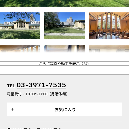
ALL FILTER
マップから探す
すべての選択肢からスタジオを探す
お気に入り
特集
[R]studioについて
お知らせ
会社概要
お問い合わせ
さらに写真や動画を表示
（
24
）
掲載のお問い合わせ
プライバシーポリシー
03-3971-7535
TEL
電話受付：10:00〜17:00（月曜休館）
お気に入り