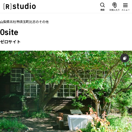
スタジオを探す
検索
お気に入り
メニュー
IMAGE
トップ
料金
設備
オプション
アクセス
お気に入り
山梨県北杜市須玉町比志
の
その他
雰囲気で探したい
0site
SCENE
部屋ごとに写真で見比べたい
ゼロサイト
IMAGE
VARIATION
雰囲気で探したい
ひとつのスタジオであれもこれも
SCENE
LOCATION
部屋ごとに写真で見比べたい
カフェやオフィスなどロケシーンも
VARIATION
SIZE&PRICE
広さと利用料金で探す
ひとつのスタジオであれもこれも
ALL FILTER
LOCATION
すべての選択肢からスタジオを探す
カフェやオフィスなどロケシーンも
SIZE&PRICE
広さと利用料金で探す
スタジオ一覧