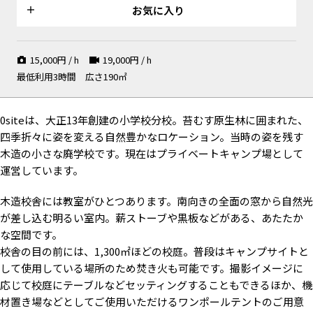
お気に入り
15,000
円 / h
19,000
円 / h
最低利用3時間
広さ190㎡
テーブルを囲んでMV撮影や商
ガーデンパーティシーンの撮影
品撮影も（事前要相談）
も（事前要相談）
0siteは、大正13年創建の小学校分校。苔むす原生林に囲まれた、
四季折々に姿を変える自然豊かなロケーション。当時の姿を残す
木造の小さな廃学校です。現在はプライベートキャンプ場として
校庭にテーブルや椅子の配置も
運営しています。
可能（事前要相談）
木造校舎には教室がひとつあります。南向きの全面の窓から自然光
が差し込む明るい室内。薪ストーブや黒板などがある、あたたか
な空間です。
校舎の目の前には、1,300㎡ほどの校庭。普段はキャンプサイトと
季節により姿を変える庭の木々
緑が生い茂る校庭 / 夏
緑越しに校舎をとらえるアング
/ 春
ル / 夏
して使用している場所のため焚き火も可能です。撮影イメージに
応じて校庭にテーブルなどセッティングすることもできるほか、機
材置き場などとしてご使用いただけるワンポールテントのご用意