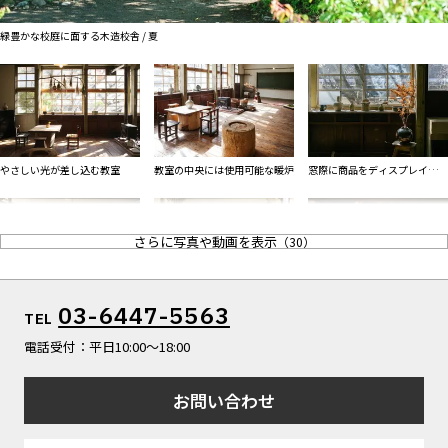
ALL FILTER
マップから探す
すべての選択肢からスタジオを探す
緑豊かな校庭に面する木造校舎 / 夏
お気に入り
特集
[R]studioについて
お知らせ
やさしい光が差し込む教室
教室の中央には使用可能な暖炉
窓際に商品をディスプレイして
会社概要
の撮影も
お問い合わせ
さらに写真や動画を表示
（
30
）
掲載のお問い合わせ
プライバシーポリシー
実際に使われていた黒板があり
教室内の小物などを移動するこ
03-6447-5563
TEL
学校シーンの撮影が可能
とも
電話受付：平日10:00〜18:00
お問い合わせ
梁や木サッシなどから風情が感
じられる廊下