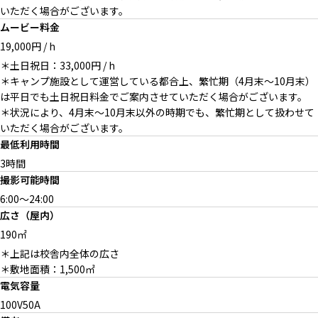
いただく場合がございます。
ムービー料金
19,000円 / h
＊土日祝日：33,000円 / h
＊キャンプ施設として運営している都合上、繁忙期（4月末〜10月末）
オプション：0site house / 大自
オプション：撮影・控室いずれ
オプション：窓越しに大自然が
は平日でも土日祝日料金でご案内させていただく場合がございます。
然を望める古民家空間
にも使える和モダン空間
望める畳のベッドルーム
＊状況により、4月末〜10月末以外の時期でも、繁忙期として扱わせて
いただく場合がございます。
最低利用時間
3時間
撮影可能時間
オプション：0site house / 古民
近隣ロケ地：広大な自然 / 夏
近隣ロケ地：大自然を下からと
家外観
らえる角度 / 夏
6:00
～
24:00
広さ（屋内）
190㎡
＊上記は校舎内全体の広さ
＊敷地面積：1,500㎡
近隣ロケ地：民家を望むアング
近隣ロケ地：雪が残る森 / 冬
電気容量
ル / 冬
100V50A