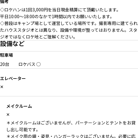
備考
◇ロケハンは1回3,000円を当日現金精算にて頂戴いたします。
平日10:00〜18:00のなかで1時間以内でお願いいたします。
◇普段はキャンプ場として運営している場所です。撮影専用に建てられ
たハウススタジオとは異なり、設備や環境が整ってはおりません。スタ
ジオではなくロケ地とご理解ください。
設備など
駐車場
20台
ロケバス
◯
エレベーター
✕
メイクルーム
✕
＊メイクルームはございませんが、パーテーションとテントをお貸
し出し可能です。
＊メイク用の鏡・姿見・ハンガーラックはございません。必要に応