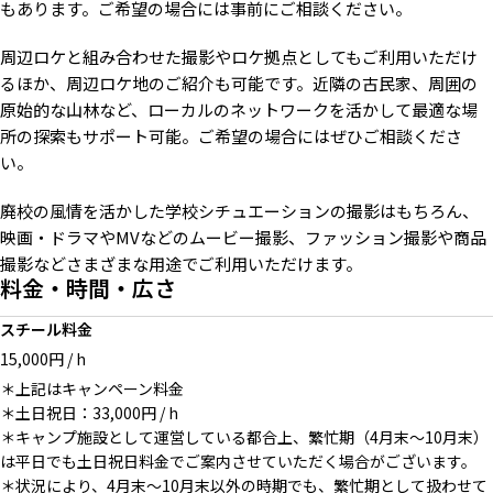
もあります。ご希望の場合には事前にご相談ください。
木で組まれたエントランス / 夏
校舎の奥には自然豊かな山々が
雪がある状態の校庭 / 冬
周辺ロケと組み合わせた撮影やロケ拠点としてもご利用いただけ
続きます / 夏
るほか、周辺ロケ地のご紹介も可能です。近隣の古民家、周囲の
原始的な山林など、ローカルのネットワークを活かして最適な場
所の探索もサポート可能。ご希望の場合にはぜひご相談くださ
い。
夜の校庭でミュージックビデオ
オプション：軽トラック（事前
ワンポールテント貸し出し可能
廃校の風情を活かした学校シチュエーションの撮影はもちろん、
などの撮影もおすすめ
要相談）
映画・ドラマやMVなどのムービー撮影、ファッション撮影や商品
撮影などさまざまな用途でご利用いただけます。
料金・時間・広さ
スチール料金
オプション：キャンプ用品 / 駐
調理可能なキッチンがあり食事
15,000円 / h
車場にテントを張れます
シーンの撮影なども可能
＊上記はキャンペーン料金
＊土日祝日：33,000円 / h
＊キャンプ施設として運営している都合上、繁忙期（4月末〜10月末）
は平日でも土日祝日料金でご案内させていただく場合がございます。
近隣ロケ地：岩に苔むす川
＊状況により、4月末〜10月末以外の時期でも、繁忙期として扱わせて