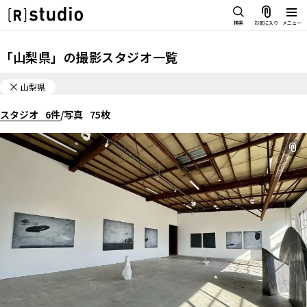
スタジオを探す
検索
お気に入り
メニュー
IMAGE
「
山梨県
」の
撮影スタジオ一覧
雰囲気で探したい
SCENE
山梨県
部屋ごとに写真で見比べたい
IMAGE
スタジオ
VARIATION
6
件
/
写真
75
枚
雰囲気で探したい
ひとつのスタジオであれもこれも
SCENE
LOCATION
部屋ごとに写真で見比べたい
カフェやオフィスなどロケシーンも
VARIATION
SIZE&PRICE
広さと利用料金で探す
ひとつのスタジオであれもこれも
ALL FILTER
LOCATION
すべての選択肢からスタジオを探す
カフェやオフィスなどロケシーンも
SIZE&PRICE
広さと利用料金で探す
スタジオ一覧