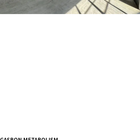
ALL FILTER
マップから探す
すべての選択肢からスタジオを探す
お気に入り
特集
[R]studioについて
お知らせ
会社概要
お問い合わせ
掲載のお問い合わせ
プライバシーポリシー
GASBON METABOLISM