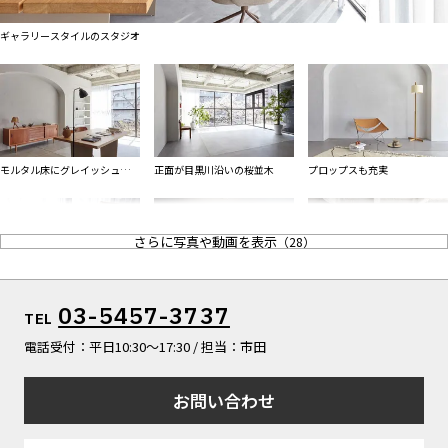
ALL FILTER
マップから探す
すべての選択肢からスタジオを探す
ギャラリースタイルのスタジオ
お気に入り
特集
[R]studioについて
お知らせ
モルタル床にグレイッシュなア
正面が目黒川沿いの桜並木
プロップスも充実
会社概要
ーチ左官壁
お問い合わせ
さらに写真や動画を表示
（
28
）
掲載のお問い合わせ
プライバシーポリシー
ヴィンテージ家具ご使用は無料
連なるアーチ型の壁
ヴィンテージモダンな演出に最
03-5457-3737
TEL
適
電話受付：平日10:30〜17:30 / 担当：市田
お問い合わせ
2月下旬～10月下旬は日中通し
名作家具もプロップとして
ハウススタジオと言うよりギャ