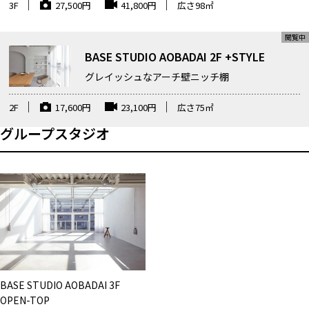
3F
27,500
円
41,800
円
広さ
98
㎡
BASE STUDIO AOBADAI 2F +STYLE
グレイッシュなアーチ壁ニッチ棚
2F
17,600
円
23,100
円
広さ
75
㎡
グループスタジオ
BASE STUDIO AOBADAI 3F
OPEN-TOP