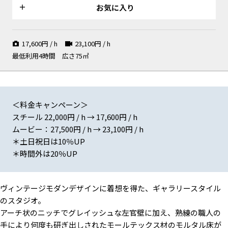
て直射
ラリー
お気に入り
17,600
円 / h
23,100
円 / h
最低利用4時間
広さ75㎡
モダンな真鍮縁のアーチ型ドア
メイクルーム
南面・西面はガラス窓2面構成
＜料金キャンペーン＞
スチール 22,000円 / h → 17,600円 / h
ムービー：27,500円 / h → 23,100円 / h
レースカーテン（麻素材）越し
ロールスクリーンで遮光も可能
左官壁と同素材の壁設置可
＊土日祝日は10％UP
の光
＊時間外は20％UP
ヴィンテージモダンデザインに着想を得た、ギャラリースタイル
のスタジオ。
白壁設置可（約240cm角）
常備機材も充実、電力は30kw
無料でお使いいただけるソファ
容量確保
アーチ状のニッチでグレイッシュな左官壁に加え、熟練の職人の
手により何度も研ぎ出しされたモールテックス材のモルタル床が