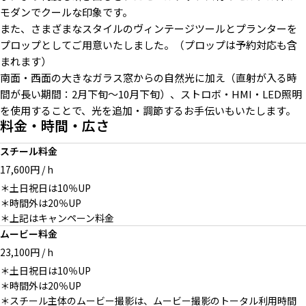
モダンでクールな印象です。
また、さまざまなスタイルのヴィンテージツールとプランターを
プロップとしてご用意いたしました。（プロップは予約対応も含
無料でお使いいただける名作家
無料でお使いいただけるスツー
無料でお使いいただけるチェア
まれます）
具
ル類
類
南面・西面の大きなガラス窓からの自然光に加え（直射が入る時
間が長い期間：2月下旬〜10月下旬）、ストロボ・HMI・LED照明
を使用することで、光を追加・調節するお手伝いもいたします。
料金・時間・広さ
大小のラグも揃う
スチール料金
17,600円 / h
＊土日祝日は10％UP
＊時間外は20％UP
＊上記はキャンペーン料金
簡易キッチン・冷蔵庫コーナー
エントランス階段もバリエーシ
ムービー料金
ョンに
23,100円 / h
＊土日祝日は10％UP
＊時間外は20％UP
＊スチール主体のムービー撮影は、ムービー撮影のトータル利用時間