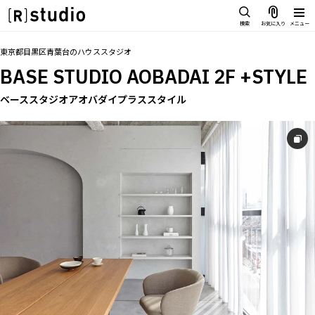
スタジオを探す
検索
お気に入り
メニュー
IMAGE
トップ
料金
設備
オプション
撮影以外の利用
アクセス
同施
お気に入り
東京都目黒区青葉台
の
ハウススタジオ
雰囲気で探したい
BASE STUDIO AOBADAI 2F +STYLE
SCENE
部屋ごとに写真で見比べたい
ベーススタジオアオバダイプラススタイル
IMAGE
VARIATION
雰囲気で探したい
ひとつのスタジオであれもこれも
SCENE
LOCATION
部屋ごとに写真で見比べたい
カフェやオフィスなどロケシーンも
VARIATION
SIZE&PRICE
広さと利用料金で探す
ひとつのスタジオであれもこれも
ALL FILTER
LOCATION
すべての選択肢からスタジオを探す
カフェやオフィスなどロケシーンも
SIZE&PRICE
広さと利用料金で探す
スタジオ一覧