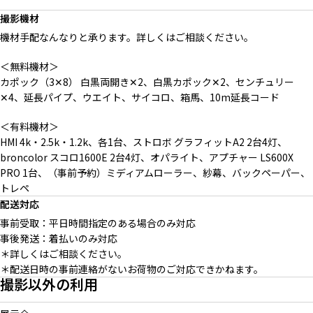
撮影機材
機材手配なんなりと承ります。詳しくはご相談ください。
＜無料機材＞
カポック（3✕8） 白黒両開き✕2、白黒カポック✕2、センチュリー
✕4、延長パイプ、ウエイト、サイコロ、箱馬、10m延長コード
＜有料機材＞
HMI 4k・2.5k・1.2k、各1台、ストロボ グラフィットA2 2台4灯、
broncolor スコロ1600E 2台4灯、オパライト、アプチャー LS600X
PRO 1台、（事前予約）ミディアムローラー、紗幕、バックペーパー、
トレペ
配送対応
事前受取：平日時間指定のある場合のみ対応
事後発送：着払いのみ対応
＊詳しくはご相談ください。
＊配送日時の事前連絡がないお荷物のご対応できかねます。
撮影以外の利用