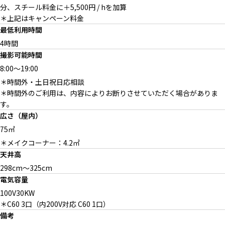
分、スチール料金に＋5,500円 / hを加算
＊上記はキャンペーン料金
最低利用時間
4時間
撮影可能時間
8:00
～
19:00
アーチ型エントランスドア
エントランスアプローチ
車寄せ（ハイエース可）
＊時間外・土日祝日応相談
＊時間外のご利用は、内容によりお断りさせていただく場合がありま
す。
広さ（屋内）
75㎡
＊メイクコーナー：4.2㎡
天井高
298cm〜325cm
電気容量
100V30KW
＊C60 3口（内200V対応 C60 1口）
備考