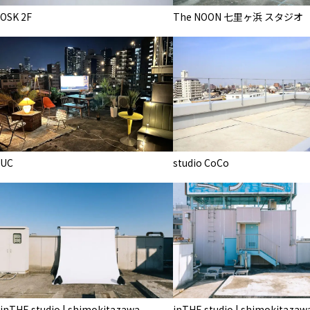
OSK 2F
The NOON 七里ヶ浜 スタジオ
マップから探す
お気に入り
特集
[R]studioについて
お知らせ
会社概要
UC
studio CoCo
お問い合わせ
掲載のお問い合わせ
プライバシーポリシー
inTHE studio | shimokitazawa
inTHE studio | shimokitazaw