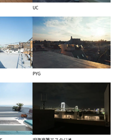
UC
PYG
エ
旧海岸第三スタジオ