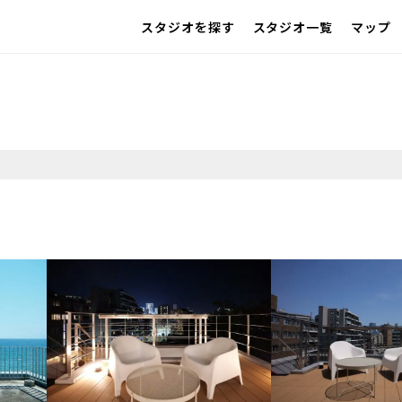
スタジオを探す
スタジオ一覧
マップ
IMAGE
雰囲気で探したい
SCENE
部屋ごとに写真で見比べたい
VARIATION
ひとつのスタジオであれもこれも
LOCATION
カフェやオフィスなどロケシーンも
SIZE&PRICE
広さと利用料金で探す
ALL FILTER
すべての選択肢からスタジオを探す