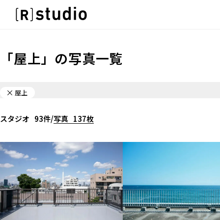
スタジオを探す
IMAGE
雰囲気で探したい
IMAGE
「
屋上
」の
写真一覧
SCENE
雰囲気で探したい
部屋ごとに写真で見比べたい
SCENE
VARIATION
屋上
部屋ごとに写真で見比べたい
ひとつのスタジオであれもこれも
VARIATION
LOCATION
スタジオ
93
件
/
写真
137
枚
ひとつのスタジオであれもこれも
カフェやオフィスなどロケシーンも
LOCATION
SIZE&PRICE
カフェやオフィスなどロケシーンも
広さと利用料金で探す
SIZE&PRICE
ALL FILTER
広さと利用料金で探す
すべての選択肢からスタジオを探す
ALL FILTER
すべての選択肢からスタジオを探す
スタジオ一覧