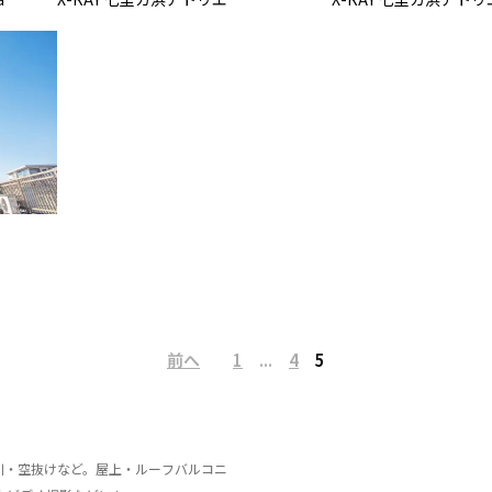
前へ
1
...
4
5
川・空抜けなど。屋上・ルーフバルコニ