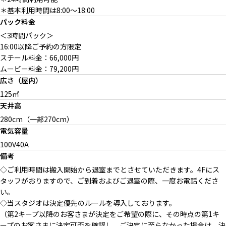
ウッドベンチ
使えるベンチ
＊基本利用時間は8:00〜18:00
パック料金
＜3時間パック＞
16:00以降ご予約の方限定
オプション：ジョージ・ナカシ
スチール料金：66,000円
マ希少チェア
ムービー料金：79,200円
広さ（屋内）
125㎡
天井高
280cm（一部270cm）
オプション：屋上 高さ4mの白
オプション：東京の景色が広が
メイク＆フィッティングルーム
壁
る屋上
電気容量
100V40A
備考
◇ご利用時間は搬入開始から退室までとさせていただきます。4Fにス
タッフがおりますので、ご到着およびご退室の際、一度お電話くださ
無料の撮影機材
い。
◇当スタジオは決定優先のルールを導入しております。
（第2キープ以降のお客さまが決定をご希望の際に、その時点の第1キ
ープのお客さまに決定可否を確認し、ご決定に至らなかった場合は、決