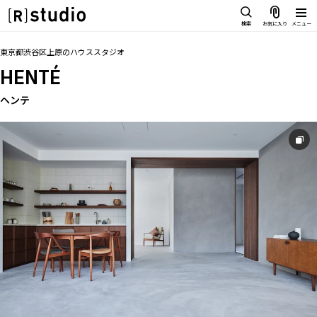
スタジオを探す
検索
お気に入り
メニュー
IMAGE
トップ
料金
設備
オプション
アクセス
グループ
お気に入り
東京都渋谷区上原
の
ハウススタジオ
雰囲気で探したい
HENTÉ
SCENE
部屋ごとに写真で見比べたい
ヘンテ
IMAGE
VARIATION
雰囲気で探したい
ひとつのスタジオであれもこれも
SCENE
LOCATION
部屋ごとに写真で見比べたい
カフェやオフィスなどロケシーンも
VARIATION
SIZE&PRICE
広さと利用料金で探す
ひとつのスタジオであれもこれも
ALL FILTER
LOCATION
すべての選択肢からスタジオを探す
カフェやオフィスなどロケシーンも
SIZE&PRICE
広さと利用料金で探す
スタジオ一覧