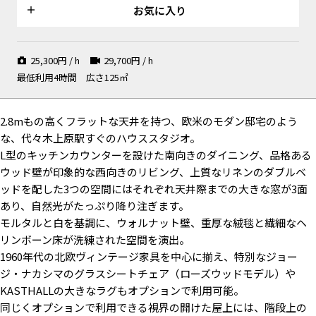
お気に入り
25,300
円 / h
29,700
円 / h
最低利用4時間
広さ125㎡
モルタルとやわらかい絨毯
邸宅のような高く白い天井
2.8mもの高くフラットな天井を持つ、欧米のモダン邸宅のよう
な、代々木上原駅すぐのハウススタジオ。
L型のキッチンカウンターを設けた南向きのダイニング、品格ある
ウッド壁が印象的な西向きのリビング、上質なリネンのダブルベ
光が差すモルタル空間
クローゼットと玄関
ヘリンボーン床とドレッサー
ッドを配した3つの空間にはそれぞれ天井際までの大きな窓が3面
あり、自然光がたっぷり降り注ぎます。
モルタルと白を基調に、ウォルナット壁、重厚な絨毯と繊細なヘ
リンボーン床が洗練された空間を演出。
1960年代の北欧ヴィンテージ家具を中心に揃え、特別なジョー
手前ボケを生かせる奥行き
プロップ演出が可能な窓台
ジ・ナカシマのグラスシートチェア（ローズウッドモデル）や
KASTHALLの大きなラグもオプションで利用可能。
同じくオプションで利用できる視界の開けた屋上には、階段上の