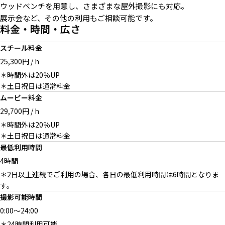
ウッドベンチを用意し、さまざまな屋外撮影にも対応。
展示会など、その他の利用もご相談可能です。
絨毯とヴィンテージチェア
料金・時間・広さ
スチール料金
25,300円 / h
＊時間外は20％UP
＊土日祝日は通常料金
北からの安定した光の寝室
ネイビーのベルベットカーテン
ムービー料金
29,700円 / h
＊時間外は20％UP
＊土日祝日は通常料金
最低利用時間
キッチンの飾り棚
4時間
＊2日以上連続でご利用の場合、各日の最低利用時間は6時間となりま
す。
撮影可能時間
0:00
～
24:00
オプション：屋上 抜けのよい
オプション：屋上 物撮りにも
＊24時間利用可能