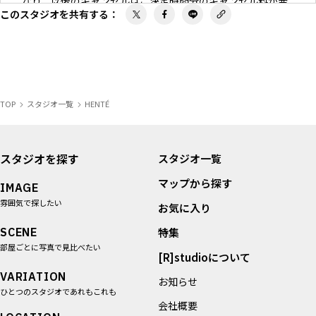
なり、
以後のキャンセルはご決定時間分のキャンセル料が発
このスタジオを共有する
：
生いたします
。
◇当スタジオは決定優先を導入しており、
決定優先をご希望
の方についても、
電話やメールで決定優先のご希望を承った
時点からキャンセル料が
発生いたします。
◇キャンセル料は、ご決定いただいた利用時間、
あるいは申
込フォームに記載の利用時間に基づき、
下記キャンセル料金
TOP
スタジオ一覧
HENTÉ
をいただきます。
7日以上前40% / 6日前50% / 5日前60% / 4日前70% / 3日前
80% / 2日前90% / 前日•当日100%
スタジオを探す
スタジオ一覧
マップから探す
IMAGE
雰囲気で探したい
お気に入り
SCENE
特集
部屋ごとに写真で見比べたい
[R]studioについて
VARIATION
お知らせ
ひとつのスタジオであれもこれも
会社概要