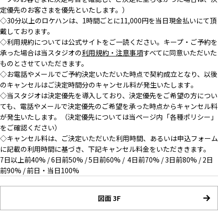
定優先のお客さまを優先といたします。）
◇30分以上のロケハンは、1時間ごとに11,000円を当日現金払いにて頂
戴しております。
◇利用規約については公式サイトをご一読ください。キープ・
ご予約を
承った場合は当スタジオの
利用規約・注意事項
すべてに同
意いただいた
ものとさせていただきます。
◇お電話やメールでご予約決定いただいた時点で契約成立となり、
以後
のキャンセルはご決定時間分のキャンセル料が発生いたします
。
◇当スタジオは決定優先を導入しており、
決定優先をご希望の方につい
ても、
電話やメールで決定優先のご希望を承った時点からキャンセル料
が
発生いたします。（決定優先については当ページ内「各種ポリシー」
をご確認ください）
◇キャンセル料は、ご決定いただいた利用時間、
あるいは申込フォーム
に記載の利用時間に基づき、
下記キャンセル料金をいただききます。
7日以上前40% / 6日前50% / 5日前60% / 4日前70% / 3日前80% / 2日
前90% / 前日・当日100%
図面 3F