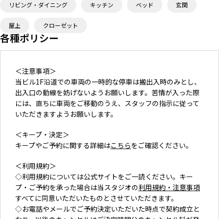
リビング・ダイニング
キッチン
ベッド
玄関
屋上
クローゼット
各種ポリシー
＜注意事項＞
当ビル1F沿道での車両の一時的な停車は搬出入時のみとし、
出入口の動線を妨げないようお願いします。苦情が入った際
には、直ちに車両をご移動のうえ、スタッフの指示に従って
いただきますようお願いします。
＜キープ・決定＞
キープやご予約に関する詳細は
こちら
をご確認ください。
＜利用規約＞
◇利用規約については公式サイトをご一読ください。キー
プ・
ご予約を承った場合は当スタジオの
利用規約・注意事項
すべてに同
意いただいたものとさせていただきます。
◇お電話やメールでご予約決定いただいた時点で契約成立と