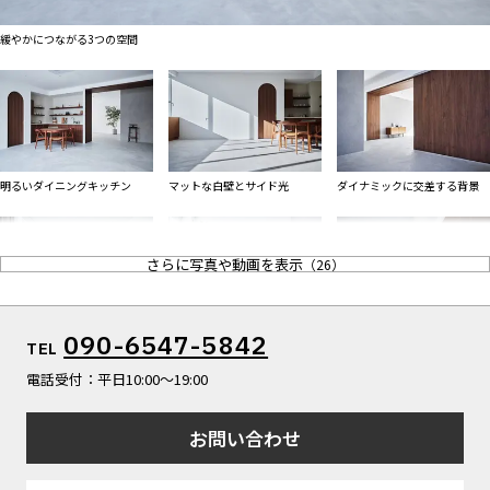
ALL FILTER
マップから探す
すべての選択肢からスタジオを探す
緩やかにつながる3つの空間
お気に入り
特集
[R]studioについて
お知らせ
明るいダイニングキッチン
マットな白壁とサイド光
ダイナミックに交差する背景
会社概要
お問い合わせ
さらに写真や動画を表示
（
26
）
掲載のお問い合わせ
プライバシーポリシー
大きな窓のベッドルーム
午後の光が差し込むリビング
多様なアングルを生む空間
090-6547-5842
TEL
電話受付：平日10:00〜19:00
お問い合わせ
エレガントなウォルナット壁