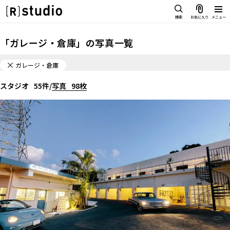
スタジオを探す
検索
お気に入り
メニュー
IMAGE
「
ガレージ・倉庫
」の
写真一覧
雰囲気で探したい
SCENE
ガレージ・倉庫
部屋ごとに写真で見比べたい
IMAGE
スタジオ
VARIATION
55
件
/
写真
98
枚
雰囲気で探したい
ひとつのスタジオであれもこれも
SCENE
LOCATION
旧海岸第七スタジオ
旧海岸第七スタジ
BLUE GROOVE STUDIO
Studio 1969 1F
部屋ごとに写真で見比べたい
カフェやオフィスなどロケシーン
オ
も
前へ
次へ
1
2
3
4
VARIATION
SIZE&PRICE
ひとつのスタジオであれもこれも
広さと利用料金で探す
LOCATION
ALL FILTER
カフェやオフィスなどロケシーンも
すべての選択肢からスタジオを探
ガレージ・倉庫
す
アジト・基地といった設定のほか、車を絡めた生活シーンなどの撮影に。車やバイクを乗
SIZE&PRICE
り入れられるスタジオもあり、車が被写体となる撮影が可能。そのほかファッション撮影
広さと利用料金で探す
はもちろん、広さなどを活かした大人数のミュージックビデオ撮影が可能なスタジオも。
すべて表示 (
1
)
スタジオ一覧