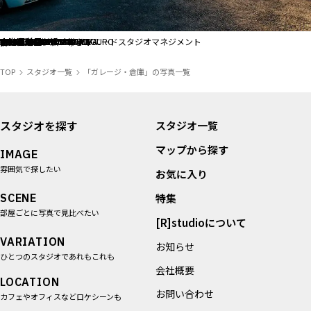
ALL FILTER
すべての選択肢からスタジオを探す
マップから探す
the SOHO studios. / イルニードスタジオマネジメント
吉田運送 コンテナヤード
吉田運送 コンテナヤード
吉田運送 コンテナヤード
旧海岸外ロケ1
旧海岸外ロケ1
X-RAY 七里ガ浜アトリエ
PANOF STUDIO NAKAMEGURO
古民家studio BODO
E-PARK
N4 STUDIO
N9 STUDIO
BLUE GROOVE STUDIO
BLUE GROOVE STUDIO
BLUE GROOVE STUDIO
東池袋スタジオ
東池袋スタジオ
YUKUIDO KOBO
YUKUIDO KOBO
ヘレナリゾートいわき
65HOUSE
65HOUSE
CATALHOUSE ICHINOMIYA
CATALHOUSE ICHINOMIYA
SPICE MOTEL OKINAWA
SPICE MOTEL OKINAWA
お気に入り
特集
TOP
スタジオ一覧
「ガレージ・倉庫」の写真一覧
[R]studioについて
スタジオを探す
スタジオ一覧
お知らせ
会社概要
マップから探す
IMAGE
お問い合わせ
雰囲気で探したい
お気に入り
掲載のお問い合わせ
SCENE
特集
プライバシーポリシー
部屋ごとに写真で見比べたい
[R]studioについて
VARIATION
お知らせ
ひとつのスタジオであれもこれも
会社概要
LOCATION
お問い合わせ
カフェやオフィスなどロケシーンも