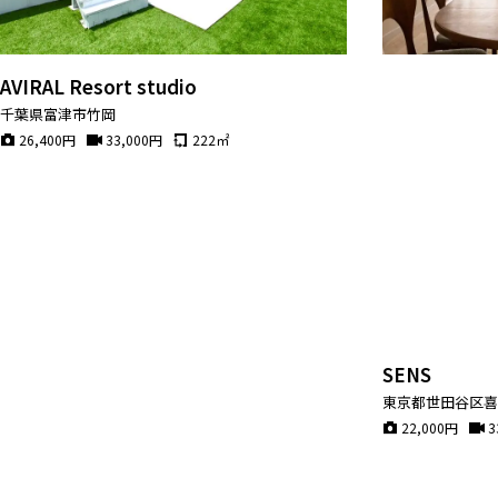
マップから探す
お気に入り
AVIRAL Resort studio
特集
千葉県富津市竹岡
26,400
円
33,000
円
222
㎡
[R]studioについて
お知らせ
会社概要
お問い合わせ
掲載のお問い合わせ
プライバシーポリシー
SENS
東京都世田谷区
22,000
円
3