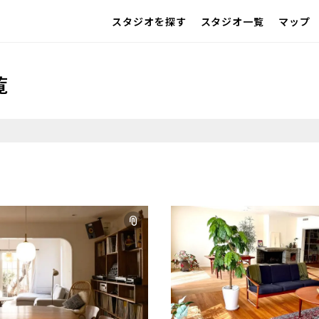
スタジオを探す
スタジオ一覧
マップ
IMAGE
雰囲気で探したい
SCENE
覧
部屋ごとに写真で見比べたい
VARIATION
ひとつのスタジオであれもこれも
LOCATION
カフェやオフィスなどロケシーンも
SIZE&PRICE
広さと利用料金で探す
ALL FILTER
すべての選択肢からスタジオを探す