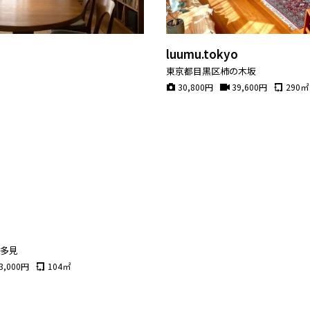
luumu.tokyo
東京都目黒区柿の木坂
30,800
円
39,600
円
290
㎡
喜多見
3,000
円
104
㎡