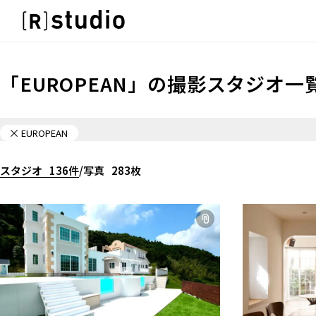
スタジオを探す
IMAGE
雰囲気で探したい
IMAGE
「
EUROPEAN
」の
撮影スタジオ一
SCENE
雰囲気で探したい
部屋ごとに写真で見比べたい
SCENE
VARIATION
EUROPEAN
部屋ごとに写真で見比べたい
ひとつのスタジオであれもこれも
VARIATION
LOCATION
スタジオ
136
件
/
写真
283
枚
ひとつのスタジオであれもこれも
カフェやオフィスなどロケシーンも
LOCATION
SIZE&PRICE
カフェやオフィスなどロケシーンも
広さと利用料金で探す
SIZE&PRICE
ALL FILTER
広さと利用料金で探す
すべての選択肢からスタジオを探す
ALL FILTER
すべての選択肢からスタジオを探す
スタジオ一覧