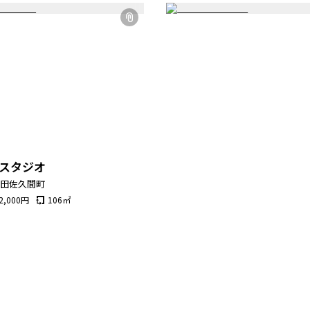
スタジオ
神田佐久間町
2,000
円
106
㎡