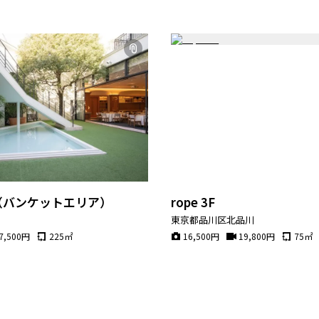
金（バンケットエリア）
rope 3F
台
東京都品川区北品川
7,500
円
225
㎡
16,500
円
19,800
円
75
㎡