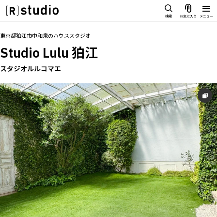
スタジオを探す
検索
お気に入り
メニュー
IMAGE
トップ
料金
設備
オプション
アクセス
グループ
お気に入り
東京都狛江市中和泉
の
ハウススタジオ
雰囲気で探したい
Studio Lulu 狛江
SCENE
部屋ごとに写真で見比べたい
スタジオルルコマエ
IMAGE
VARIATION
雰囲気で探したい
ひとつのスタジオであれもこれも
SCENE
LOCATION
部屋ごとに写真で見比べたい
カフェやオフィスなどロケシーン
も
VARIATION
SIZE&PRICE
ひとつのスタジオであれもこれも
広さと利用料金で探す
LOCATION
ALL FILTER
カフェやオフィスなどロケシーンも
すべての選択肢からスタジオを探
す
SIZE&PRICE
広さと利用料金で探す
スタジオ一覧