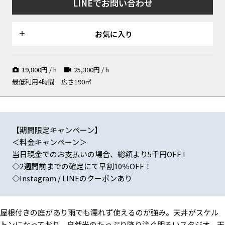
LINEでお問い合わせ
お気に入り
庭 森の中のような抜け感のあ
庭 グリーンの蔦の中に佇む白
庭 降り注ぐ自然光とソファと
19,800
円 / h
25,300
円 / h
るグリーン
い扉
芝生
最低利用4時間
広さ190㎡
【期間限定キャンペーン】
天窓のある庭でピクニック撮影
グレー壁と扉
大きなアイアン窓と庭抜け
も可能
＜料金キャンペーン＞
当日現金でのお支払いの場合、総額より5千円OFF !
◇2週間前までの確定にて早割10％OFF！
◇Instagram / LINEのクーポンあり
格子窓とアンティークベッド
グレー壁とホワイトの扉
漆喰の壁に午後斜めに差し込む
自然光
屋根付きの庭があり雨でも濡れず使えるのが強み。天井がスケル
トンになっており、自然光のたっぷり降り注ぐ明るいスタジオ。天