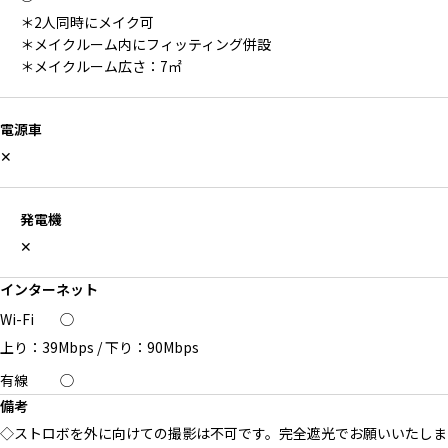
＊2人同時にメイク可
＊メイクルーム内にフィッティング併設
＊メイクルーム広さ：7㎡
電源車
✕
発電機
✕
インターネット
Wi-Fi
◯
上り：39Mbps
/
下り：90Mbps
有線
◯
備考
◇ストロボを外に向けての撮影は不可です。完全遮光でお願いいたしま