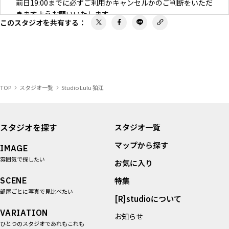
前日19:00までに必ずご利用かキャンセルかのご判断をいただ
きますようお願いいたします。
このスタジオを共有する
：
＜利用時間＞
連日使用される場合、貴重品や重要資料の管理はお客さまご
自身でお願いします。
＜設備＞
TOP
スタジオ一覧
Studio Lulu 狛江
破損があった場合は修繕費用を請求させていただきます。
駐車場や敷地内でのトラブルにつきましては関与しません。
大型車での搬入がある場合は事前にご相談ください。
壁への打ち付けはスタジオスタッフまでご相談ください。
スタジオを探す
スタジオ一覧
床を傷つける恐れのある靴や機材を用いる場合は十分ご配慮
マップから探す
ください
IMAGE
撮影以外でのアルコールはご遠慮ください。
雰囲気で探したい
お気に入り
＜その他＞
SCENE
特集
動物のトイレの場所確保と家具の破損や汚れのないよう十分
部屋ごとに写真で見比べたい
[R]studioについて
ご配慮ください。
VARIATION
動物をベッドに乗せる場合はベッドシーツの下に吸水シート
お知らせ
ひとつのスタジオであれもこれも
をご利用ください。