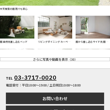
ALL FILTER
すべての選択肢からスタジオを探す
マップから探す
全天候型の庭 雨でも安心
お気に入り
特集
[R]studioについて
庭 自然光差し込むベッド
リビングダイニング カーペッ
庭から差し込むサイド光 庭抜
お知らせ
ト
け
会社概要
お問い合わせ
さらに写真や動画を表示
（
30
）
掲載のお問い合わせ
プライバシーポリシー
天窓から注ぐ自然光 広々室内
庭テラス
アーチ窓とグレーレンガ壁
03-3717-0020
TEL
と高い天高
電話受付：平日10:00〜19:00 / 土日祝日10:00〜18:00
お問い合わせ
白壁と白砕石の地面のテラス
庭側アイアン窓とサイド光
庭 アイアン窓と蔦うグリーン