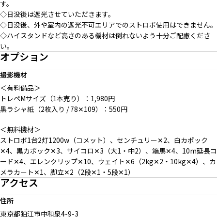
す。
◇日没後は遮光させていただきます。
◇日没後、外や室内の遮光不可エリアでのストロボ使用はできません。
◇ハイスタンドなど高さのある機材は倒れないよう十分ご配慮くださ
い。
オプション
撮影機材
＜有料備品＞
トレペMサイズ（1本売り）：1,980円
黒ラシャ紙（2枚入り / 78✕109）：550円
＜無料機材＞
ストロボ1台2灯1200w（コメット）、センチュリー✕2、白カポック
✕4、黒カポック✕3、サイコロ✕3（大1・中2）、箱馬✕4、10m延長コ
ード✕4、エレンクリップ✕10、ウェイト✕6（2kg✕2・10kg✕4）、カ
メラカート✕1、脚立✕2（2段✕1・5段✕1）
アクセス
住所
東京都狛江市中和泉
4-9-3