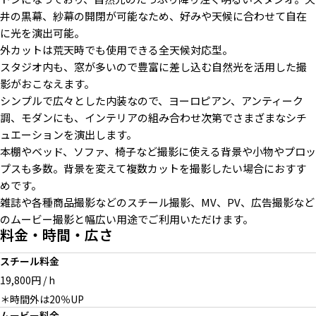
井の黒幕、紗幕の開閉が可能なため、好みや天候に合わせて自在
に光を演出可能。
外カットは荒天時でも使用できる全天候対応型。
斜めに差し込む自然光（腰壁パ
本棚を背景にポートレート撮影
大きな一人がけソファとグレー
スタジオ内も、窓が多いので豊富に差し込む自然光を活用した撮
ネル使用）
にも
壁
影がおこなえます。
シンプルで広々とした内装なので、ヨーロピアン、アンティーク
調、モダンにも、インテリアの組み合わせ次第でさまざまなシチ
ュエーションを演出します。
本棚やベッド、ソファ、椅子など撮影に使える背景や小物やプロッ
天窓トップライトとレンガの小
天窓トップライトと大きな白壁
シックな小部屋とアイボリーの
部屋
背景
可動パネル
プスも多数。背景を変えて複数カットを撮影したい場合におすす
めです。
雑誌や各種商品撮影などのスチール撮影、MV、PV、広告撮影など
のムービー撮影と幅広い用途でご利用いただけます。
料金・時間・広さ
駐車場4台
無料ストロボ1台2灯1200w
無料センチュリースタンド
スチール料金
19,800円 / h
＊時間外は20％UP
ムービー料金