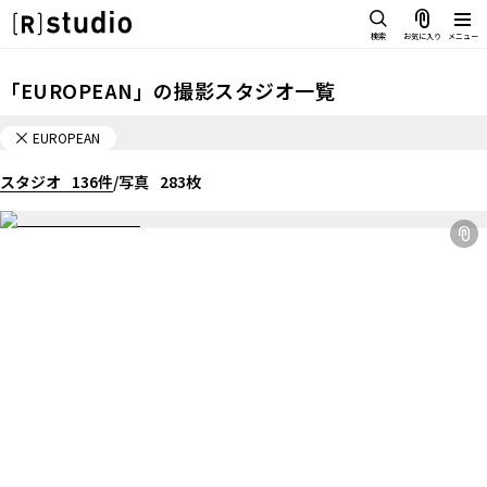
スタジオを探す
検索
お気に入り
メニュー
IMAGE
「
EUROPEAN
」の
撮影スタジオ一覧
雰囲気で探したい
SCENE
EUROPEAN
部屋ごとに写真で見比べたい
IMAGE
スタジオ
VARIATION
136
件
/
写真
283
枚
雰囲気で探したい
ひとつのスタジオであれもこれも
SCENE
LOCATION
部屋ごとに写真で見比べたい
カフェやオフィスなどロケシーン
も
VARIATION
SIZE&PRICE
ひとつのスタジオであれもこれも
広さと利用料金で探す
LOCATION
ALL FILTER
カフェやオフィスなどロケシーンも
すべての選択肢からスタジオを探
す
SIZE&PRICE
広さと利用料金で探す
スタジオ一覧