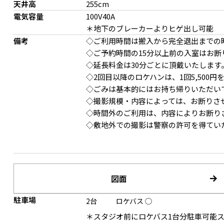
天井高
255cm
電気容量
100V40A
＊地下のブレーカーよりヒゲ出し可能
備考
◇ご利用時間は搬入から完全退出までの
◇ご予約時間の15分以上前の入室はお断
◇延長料金は30分ごとに頂戴いたします
◇2回目以降のロケハンは、1回5,500
◇ごみは基本的にはお持ち帰りいただい
ダイニンングキッチンと繋がるガラス扉
ポートレートやインタビ
◇撮影規模・内容によっては、お断りさ
◇時間外のご利用は、内容によりお断り
◇敷地外での撮影は警察の許可を得てい
図面
駐車場
2台
ロケバス
◯
marcel breuerのチェアー
奥行き感の演出も可能
＊スタジオ前にロケバス1台分駐車可能