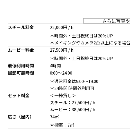
さらに写真や
スチール料金
22,000円 / h
＊時間外・土日祝終日は20%UP
＊メイキングやカメラ2台以上になる場合は24
ムービー料金
27,500円 / h
＊時間外・土日祝終日は20%UP
最低利用時間
4時間
撮影可能時間
0:00
～
24:00
＊通常料金は9:00〜19:00
＊24時間 時間外利用可
セット料金
＜一棟貸し＞
スチール：27,500円 / h
ムービー：38,500円 / h
広さ（屋内）
74㎡
デザイナー家具の揃う落ち着いた空間
椅子やプロップも豊富に
＊控室：7㎡