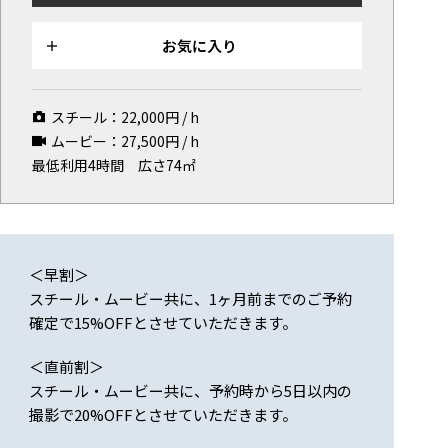
マップから探す
お気に入り
お気に入り
特集
スチール：
22,000
円 / h
[R]studioについて
ムービー：
27,500
円 / h
最低利用4時間
広さ74㎡
お知らせ
会社概要
お問い合わせ
掲載のお問い合わせ
＜早割＞
スチール・ムービー共に、1ヶ月前までのご予約
プライバシーポリシー
確定で15%OFFとさせていただきます。
＜直前割＞
スチール・ムービー共に、予約時から5日以内の
撮影で20%OFFとさせていただきます。