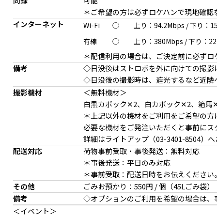
同録
可能
＊ご希望の方は必ずロケハンで現地確認
インターネット
Wi-Fi
◯
上り：94.2Mbps
/
下り：15
有線
◯
上り：380Mbps
/
下り：227
＊配信利用の場合は、ご決定前に必ずロ
備考
◇日没後はストロボを外に向けての撮影
◇日没後の撮影時は、遮光するなど近隣
撮影機材
＜無料機材＞
白黒カポック✕2、白カポック✕2、箱馬✕
棚上は、プロップ使いでインテリアの物撮りも
サイザルカーペットとモ
＊上記以外の機材をご利用をご希望の方
必要な機材をご発注いただくと事前にス
詳細はライトアップ（03-3401-8504
配送対応
荷物事前受取・事後発送：無料対応
＊事後発送：平日のみ対応
＊事前受取：配送日時をお伝えください
その他
ごみお預かり：550円 / 個（45Lごみ袋）
備考
◇オプションのご利用を希望の場合は、
＜イベント＞