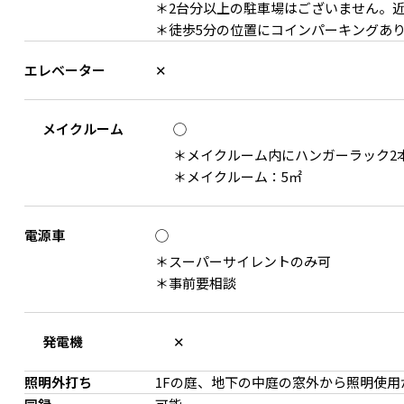
＊2台分以上の駐車場はございません。
＊徒歩5分の位置にコインパーキングあり。
エレベーター
✕
メイクルーム
◯
＊メイクルーム内にハンガーラック2
＊メイクルーム：5㎡
ダイニングテーブル
電源車
◯
＊スーパーサイレントのみ可
＊事前要相談
発電機
✕
照明外打ち
1Fの庭、地下の中庭の窓外から照明使用
ダイニングテーブル