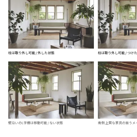
柱は取り外し可能 / 外した状態
柱は取り外し可能 / つけ
壁沿いのL字棚は移動可能 / ない状態
南側 上質な家具の揃うメ