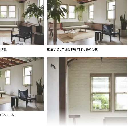
た状態
壁沿いのL字棚は移動可能 / ある状態
インルーム