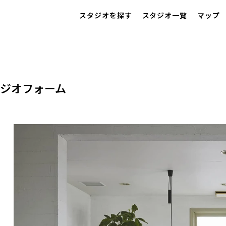
スタジオを探す
スタジオ一覧
マップ
IMAGE
雰囲気で探したい
以外の利用
アクセス
同施設
グループ
SCENE
部屋ごとに写真で見比べたい
VARIATION
ひとつのスタジオであれもこれも
LOCATION
ジオフォーム
カフェやオフィスなどロケシーンも
SIZE&PRICE
広さと利用料金で探す
ALL FILTER
すべての選択肢からスタジオを探す