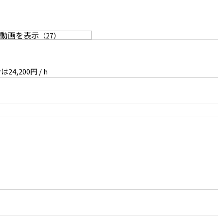
動画を表示
（
27
）
,200円 / h
柱を使って奥行き感も
名作家具と窓からの柔らかい光