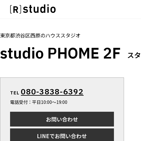
スタジオを探す
IMAGE
トップ
料金
設備
オプション
撮影
雰囲気で探したい
IMAGE
東京都渋谷区西原
の
ハウススタジオ
SCENE
雰囲気で探したい
studio PHOME 2F
部屋ごとに写真で見比べたい
SCENE
スタ
VARIATION
部屋ごとに写真で見比べたい
ひとつのスタジオであれもこれも
VARIATION
LOCATION
ひとつのスタジオであれもこれも
カフェやオフィスなどロケシーンも
LOCATION
080-3838-6392
SIZE&PRICE
TEL
カフェやオフィスなどロケシーンも
広さと利用料金で探す
電話受付：平日10:00〜19:00
SIZE&PRICE
ALL FILTER
広さと利用料金で探す
すべての選択肢からスタジオを探す
お問い合わせ
ALL FILTER
すべての選択肢からスタジオを探す
LINEでお問い合わせ
スタジオ一覧