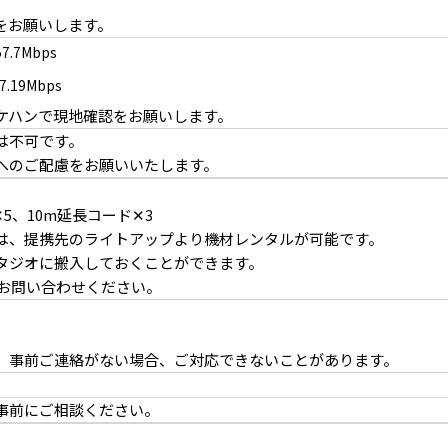
をお願いします。
7.7Mbps
.19Mbps
ケハンで現地確認をお願いします。
は不可です。
へのご配慮をお願いいたします。
5、10m延長コード✕3
ダンなインテリア
は、提携先のライトアップより機材レンタルが可能です。
タジオに搬入しておくことができます。
）へお問い合わせください。
。事前ご連絡がない場合、ご対応できないことがあります。
事前にご相談ください。