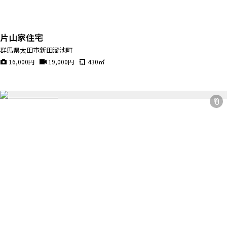
ALL FILTER
マップから探す
すべての選択肢からスタジオを探す
お気に入り
片山家住宅
特集
群馬県太田市新田溜池町
[R]studioについて
16,000
円
19,000
円
430
㎡
お知らせ
会社概要
お問い合わせ
掲載のお問い合わせ
プライバシーポリシー