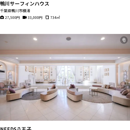
鴨川サーフィンハウス
千葉県鴨川市横渚
27,500
円
33,000
円
734
㎡
NEEDS八王子