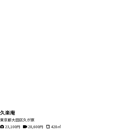
久楽庵
東京都大田区久が原
23,100
円
28,600
円
428
㎡