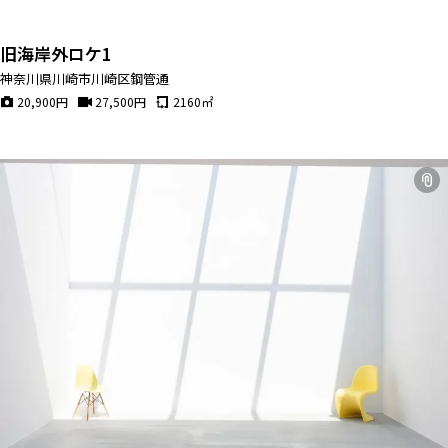
旧海岸外ロケ1
神奈川県川崎市川崎区鋼管通
20,900
円
27,500
円
2160
㎡