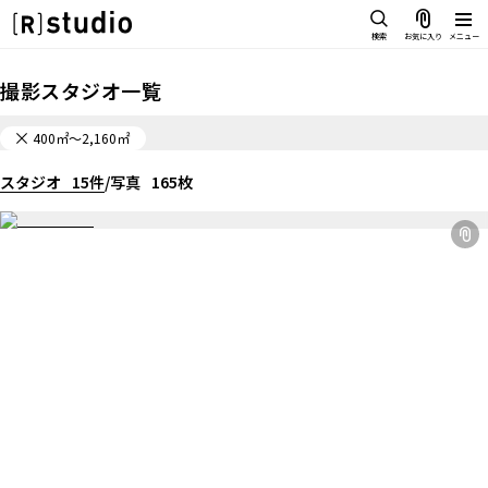
スタジオを探す
検索
お気に入り
メニュー
IMAGE
撮影スタジオ一覧
雰囲気で探したい
SCENE
400
㎡〜
2,160
㎡
部屋ごとに写真で見比べたい
IMAGE
スタジオ
VARIATION
15
件
/
写真
165
枚
雰囲気で探したい
ひとつのスタジオであれもこれも
SCENE
LOCATION
部屋ごとに写真で見比べたい
カフェやオフィスなどロケシーンも
VARIATION
SIZE&PRICE
広さと利用料金で探す
ひとつのスタジオであれもこれも
ALL FILTER
LOCATION
すべての選択肢からスタジオを探す
カフェやオフィスなどロケシーンも
SIZE&PRICE
広さと利用料金で探す
スタジオ一覧