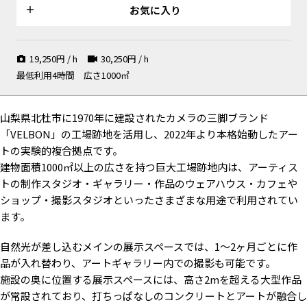
ロな風情が残る
お気に入り
19,250
円 / h
30,250
円 / h
最低利用4時間
広さ1000㎡
至る所に工場跡地としての痕跡
アトリエイメージでも撮影可能
作陶場に隣接した作業スペー
が
な木工場
ス。陶芸制作風景の撮影も。
山梨県北杜市に1970年に建設されたカメラの三脚ブランド
「VELBON」の工場跡地を活用し、2022年より本格始動したアー
トの実験的複合拠点です。
建物面積1000㎡以上の広さを持つ巨大工場跡地内は、アーティス
3面が白に囲まれた展示ステー
鉄組とコンクリで構成された廃
トの制作スタジオ・ギャラリー・作品のウェアハウス・カフェや
ジも（要事前確認）
墟をイメージさせる空間
ショップ・撮影スタジオといったさまざまな用途で利用されてい
ます。
自然光が差し込むメインの展示スペースでは、1〜2ヶ月ごとに作
展示スペースでは白壁での撮影
品が入れ替わり、アートギャラリー内での撮影も可能です。
も可能（要事前確認）
施設の奥に位置する展示スペースには、高さ2mを超える大型作品
が常設されており、打ちっぱなしのコンクリートとアートが融合し