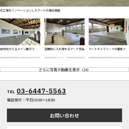
ALL FILTER
マップから探す
すべての選択肢からスタジオを探す
元工場をリノベーションしたアートの複合施設
お気に入り
特集
[R]studioについて
お知らせ
自然光が入るメイン展示スペー
定期的に入れ替わるアート作品
アートギャラリーでの撮影イメ
会社概要
ス
ージ
お問い合わせ
さらに写真や動画を表示
（
24
）
掲載のお問い合わせ
プライバシーポリシー
奥の展示室には大型作品が常設
廃工場と大型作品が生み出す非
奥展示室の自然光とアート作品
03-6447-5563
TEL
展示
日常空間
電話受付：平日10:00〜18:00
お問い合わせ
工場感が残る施設入口
タイルや風防入口など昭和レト
当時のカラーリングが残るドア