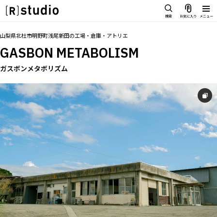
スタジオを探す
検索
お気に入り
メニュー
IMAGE
トップ
料金
設備
オプション
アクセス
お気に入り
山梨県北杜市明野町浅尾新田
の
工場・倉庫・アトリエ
雰囲気で探したい
GASBON METABOLISM
SCENE
部屋ごとに写真で見比べたい
ガスボンメタボリズム
IMAGE
VARIATION
雰囲気で探したい
ひとつのスタジオであれもこれも
SCENE
LOCATION
部屋ごとに写真で見比べたい
カフェやオフィスなどロケシーンも
VARIATION
SIZE&PRICE
広さと利用料金で探す
ひとつのスタジオであれもこれも
ALL FILTER
LOCATION
すべての選択肢からスタジオを探す
カフェやオフィスなどロケシーンも
SIZE&PRICE
広さと利用料金で探す
スタジオ一覧