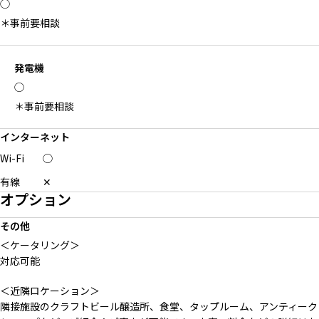
◯
＊事前要相談
発電機
◯
＊事前要相談
インターネット
Wi-Fi
◯
有線
✕
オプション
その他
＜ケータリング＞
対応可能
＜近隣ロケーション＞
隣接施設のクラフトビール醸造所、食堂、タップルーム、アンティーク