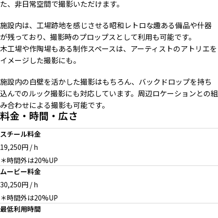
た、非日常空間で撮影いただけます。
施設内は、工場跡地を感じさせる昭和レトロな趣ある備品や什器
別棟屋上スペースでの撮影も可
ソファとテーブル。壁面にアク
カフェスペースの趣ある備品や
が残っており、撮影時のプロップスとして利用も可能です。
能
セントカラーが入った空間
作品を用いた撮影も可能
木工場や作陶場もある制作スペースは、アーティストのアトリエを
イメージした撮影にも。
施設内の白壁を活かした撮影はもちろん、バックドロップを持ち
込んでのルック撮影にも対応しています。周辺ロケーションとの組
ゆったりとしたラウンジスペー
薪ストーブも設置されている
施設内カフェは撮影やケータリ
み合わせによる撮影も可能です。
ス
ング対応も可能（要事前相談）
料金・時間・広さ
スチール料金
19,250円 / h
＊時間外は20%UP
緑に囲まれたブロック塀など、
屋外スペースではグレー背景で
特徴的な空間での撮影も可能
の撮影も可能
ムービー料金
30,250円 / h
＊時間外は20%UP
最低利用時間