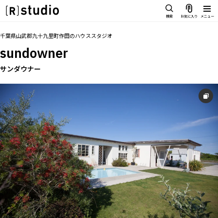
スタジオを探す
検索
お気に入り
メニュー
IMAGE
トップ
料金
設備
オプション
アクセス
同施設
グループ
お気に入り
千葉県山武郡九十九里町作田
の
ハウススタジオ
雰囲気で探したい
sundowner
SCENE
部屋ごとに写真で見比べたい
サンダウナー
IMAGE
VARIATION
雰囲気で探したい
ひとつのスタジオであれもこれも
SCENE
LOCATION
部屋ごとに写真で見比べたい
カフェやオフィスなどロケシーンも
VARIATION
SIZE&PRICE
広さと利用料金で探す
ひとつのスタジオであれもこれも
ALL FILTER
LOCATION
すべての選択肢からスタジオを探す
カフェやオフィスなどロケシーンも
SIZE&PRICE
広さと利用料金で探す
スタジオ一覧