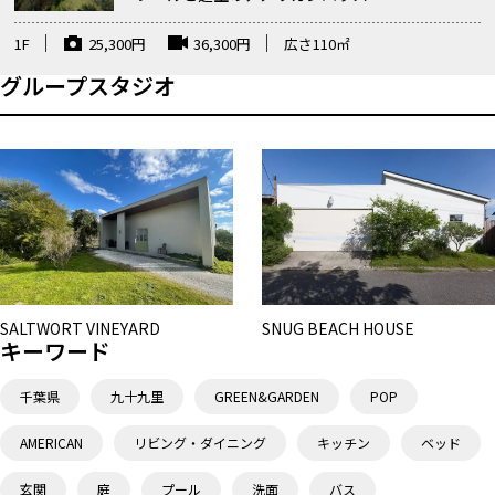
1F
25,300
円
36,300
円
広さ
110
㎡
グループスタジオ
SALTWORT VINEYARD
SNUG BEACH HOUSE
キーワード
千葉県
九十九里
GREEN&GARDEN
POP
AMERICAN
リビング・ダイニング
キッチン
ベッド
玄関
庭
プール
洗面
バス