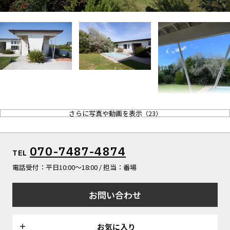
ALL FILTER
マップから探す
すべての選択肢からスタジオを探す
お気に入り
特集
[R]studioについて
お知らせ
会社概要
お問い合わせ
さらに写真や動画を表示
（
23
）
掲載のお問い合わせ
プライバシーポリシー
070-7487-4874
TEL
電話受付：平日10:00〜18:00 / 担当：番場
お問い合わせ
お気に入り