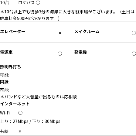
10台
ロケバス
◯
＊10台以上でも徒歩3分の海岸に大きな駐車場がございます。（土日は
駐車料金500円がかかります。)
エレベーター
メイクルーム
✕
◯
電源車
発電機
◯
◯
照明外打ち
可能
同録
可能
＊バンドなど大音量が出るものは応相談
インターネット
Wi-Fi
◯
上り：27Mbps
/
下り：30Mbps
有線
✕