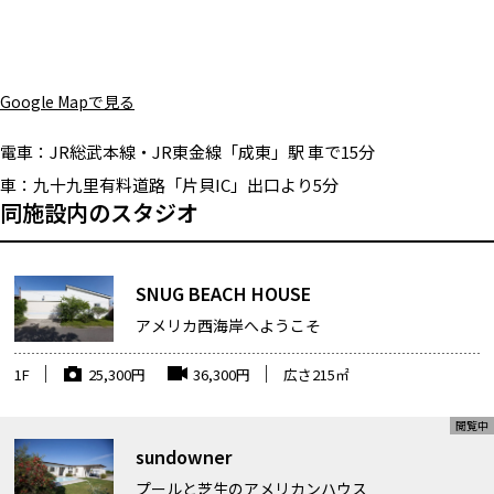
Google Mapで見る
電車：
JR総武本線・JR東金線「成東」駅 車で15分
車：
九十九里有料道路「片貝IC」出口より5分
同施設内のスタジオ
SNUG BEACH HOUSE
アメリカ西海岸へようこそ
1F
25,300
円
36,300
円
広さ
215
㎡
sundowner
プールと芝生のアメリカンハウス