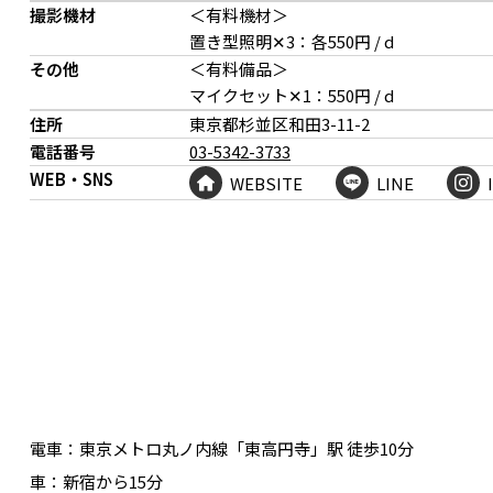
撮影機材
＜有料機材＞
置き型照明✕3：各550円 / d
その他
＜有料備品＞
マイクセット✕1：550円 / d
住所
東京都杉並区和田
3-11-2
電話番号
03-5342-3733
WEB・SNS
WEBSITE
LINE
開閉可能な吹き抜け扉からの俯瞰撮影も可能
バレエバーは事前申し込
電車：
東京メトロ丸ノ内線「東高円寺」駅 徒歩10分
車：
新宿から15分