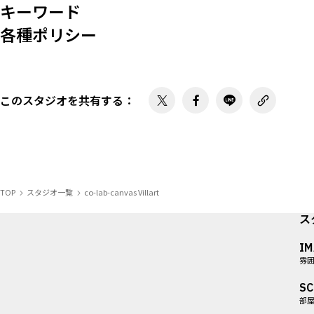
キーワード
各種ポリシー
このスタジオを共有する
：
TOP
スタジオ一覧
co-lab-canvas Villart
ス
I
雰
SC
部