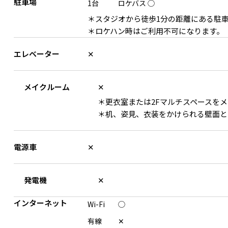
駐車場
1台
ロケバス
◯
＊スタジオから徒歩1分の距離にある駐
＊ロケハン時はご利用不可になります。
エレベーター
✕
メイクルーム
✕
＊更衣室または2Fマルチスペースを
2F マルチスペースでも撮影可能
外階段にも光が差し込む
＊机、姿見、衣装をかけられる壁面と
電源車
✕
発電機
✕
インターネット
Wi-Fi
◯
有線
✕