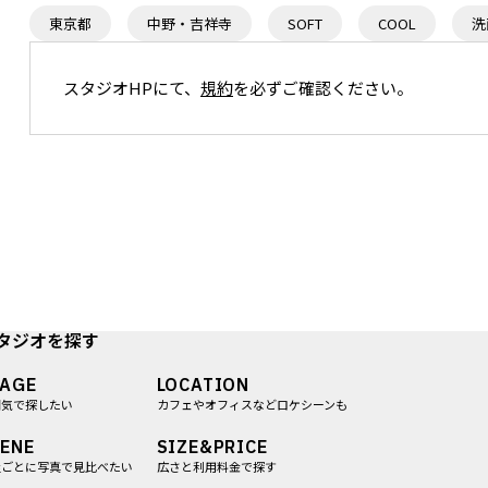
東京都
中野・吉祥寺
SOFT
COOL
洗
スタジオHPにて、
規約
を必ずご確認ください。
内階段での撮影も可能
2F 更衣室1はメイクル
タジオを探す
MAGE
LOCATION
囲気で探したい
カフェやオフィスなどロケシーンも
ENE
SIZE&PRICE
屋ごとに写真で見比べたい
広さと利用料金で探す