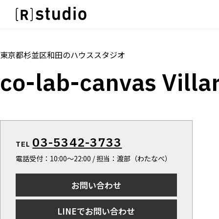
スタジオを探す
IMAGE
トップ
料金
設備
オプション
雰囲気で探したい
IMAGE
東京都杉並区和田
の
ハウススタジオ
SCENE
雰囲気で探したい
co-lab-canvas Villar
部屋ごとに写真で見比べたい
SCENE
VARIATION
部屋ごとに写真で見比べたい
ひとつのスタジオであれもこれも
VARIATION
LOCATION
ひとつのスタジオであれもこれも
カフェやオフィスなどロケシーンも
LOCATION
03-5342-3733
SIZE&PRICE
TEL
カフェやオフィスなどロケシーンも
広さと利用料金で探す
電話受付：10:00〜22:00 / 担当：渡部（わたなべ）
SIZE&PRICE
ALL FILTER
広さと利用料金で探す
すべての選択肢からスタジオを探す
お問い合わせ
ALL FILTER
すべての選択肢からスタジオを探す
LINEでお問い合わせ
スタジオ一覧