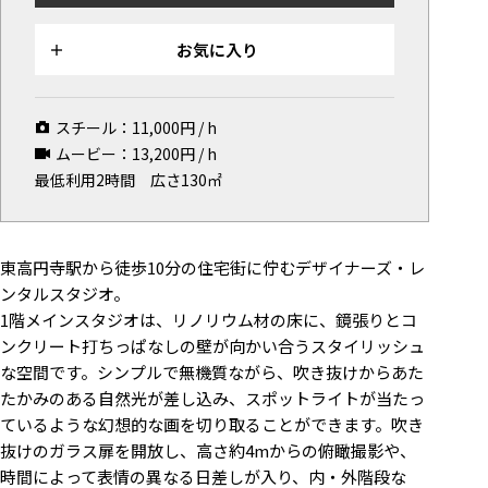
マップから探す
お気に入り
お気に入り
特集
スチール：
11,000
円 / h
[R]studioについて
ムービー：
13,200
円 / h
最低利用2時間
広さ130㎡
お知らせ
会社概要
お問い合わせ
東高円寺駅から徒歩10分の住宅街に佇むデザイナーズ・レ
ンタルスタジオ。
掲載のお問い合わせ
1階メインスタジオは、リノリウム材の床に、鏡張りとコ
プライバシーポリシー
ンクリート打ちっぱなしの壁が向かい合うスタイリッシュ
な空間です。シンプルで無機質ながら、吹き抜けからあた
たかみのある自然光が差し込み、スポットライトが当たっ
ているような幻想的な画を切り取ることができます。吹き
抜けのガラス扉を開放し、高さ約4mからの俯瞰撮影や、
時間によって表情の異なる日差しが入り、内・外階段な