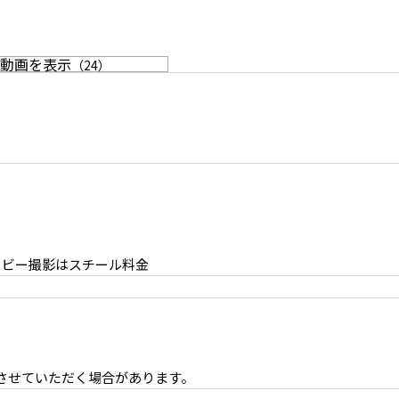
動画を表示
（
24
）
マルチスペース
2F トップライトからの自然光
ービー撮影はスチール料金
させていただく場合があります。