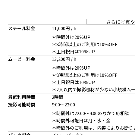
さらに写真や
スチール料金
11,000円 / h
＊時間外は20％UP
＊8時間以上のご利用は10％OFF
＊土日祝日は10％UP
重厚感のあるコンクリート壁面
椅子テーブルを設置した
ムービー料金
13,200円 / h
＊時間外は20％UP
＊8時間以上のご利用は10％OFF
＊土日祝日は10％UP
＊2人以内で撮影機材が少ない小規模ム
最低利用時間
2時間
撮影可能時間
9:00
～
22:00
＊時間外は22:00〜9:00のなかで応相談
＊時間外可能日は月・水・金
＊時間外のご利用は、内容によりお断り