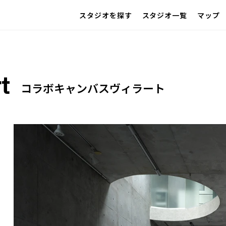
スタジオを探す
スタジオ一覧
マップ
IMAGE
雰囲気で探したい
アクセス
SCENE
部屋ごとに写真で見比べたい
VARIATION
t
ひとつのスタジオであれもこれも
LOCATION
コラボキャンバスヴィラート
カフェやオフィスなどロケシーンも
SIZE&PRICE
広さと利用料金で探す
ALL FILTER
すべての選択肢からスタジオを探す