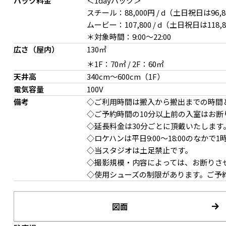
パック料金
＜1dayパック＞
スチール：88,000円 / d（土日祝日は96,80
ムービー：107,800 / d（土日祝日は118,80
＊対象時間：9:00〜22:00
広さ（屋内）
130㎡
＊1F：70㎡ / 2F：60㎡
天井高
340cm〜600cm（1F）
電気容量
100V
吹抜け上部のスポットライト点灯時
天井高6mの吹き抜け
備考
◇ご利用時間は搬入から搬出までの時間
◇ご予約時間の10分以上前の入室はお断
◇延長料金は30分ごとに頂戴いたします
◇ロケハンは平日9:00〜18:00のなか
◇当スタジオは土足禁止です。
◇撮影規模・内容によっては、お断りさ
◇使用シューズの制限があります。ご予
図面