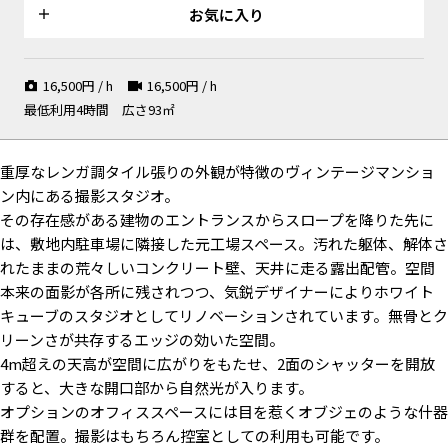
カーテンとローソファ
近未来的な雰囲気も
ューブ
お気に入り
16,500
円 / h
16,500
円 / h
最低利用4時間
広さ93㎡
色が映える白い壁に囲まれたニ
撮影のほかポップアップなどの
無骨とクリーンさが共存する撮
ュートラルな内装
イベントにも
影スタジオ
重厚なレンガ調タイル張りの外観が特徴のヴィンテージマンショ
ン内にある撮影スタジオ。
その存在感がある建物のエントランスからスロープを降りた先に
は、敷地内駐車場に隣接した元工場スペース。汚れた躯体、解体さ
グレーのカーテン内はメイク・
撮影背景としても使用可能なグ
開口部はシャッターを閉めるこ
れたままの荒々しいコンクリート壁、天井に走る露出配管。空間
フィッティングスペース
レーカーテン
とで完全遮光可能
本来の面影が各所に残されつつ、気鋭デザイナーによりホワイト
キューブのスタジオとしてリノベーションされています。無骨とク
リーンさが共存するエッジの効いた空間。
4m超えの天高が空間に広がりをもたせ、2面のシャッターを開放
すると、大きな開口部から自然光が入ります。
味のあるコンクリートの躯体・
夜の撮影も対応可能 / 地下にあ
レンガタイルの壁やネイビーの
オプションのオフィススペースには目を惹くオブジェのような什器
柱を背景に
り秘密基地のような空間
シャッターを背景に撮影も
群を配置。撮影はもちろん控室としての利用も可能です。