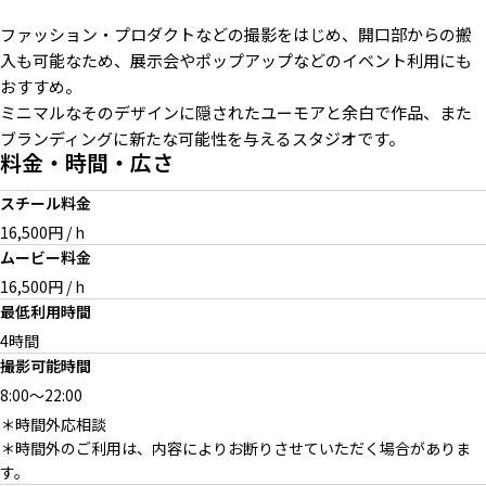
ファッション・プロダクトなどの撮影をはじめ、開口部からの搬
入も可能なため、展示会やポップアップなどのイベント利用にも
おすすめ。
ネイビーカラーのタイル床が撮
開口部奥の通路部分は経年変化
スタジオのプロップは自由にレ
影のアクセントに
を感じるタイル床
イアウト可能
ミニマルなそのデザインに隠されたユーモアと余白で作品、また
ブランディングに新たな可能性を与えるスタジオです。
料金・時間・広さ
スチール料金
16,500円 / h
開口部の奥にはオフィススペー
エントランス近くにあるメイ
オプション：オフィススペース
スへと繋がる白い扉が
ク・フィッティングスペース
/ メイク場所や控室にも
ムービー料金
16,500円 / h
最低利用時間
4時間
撮影可能時間
スタジオ前専用駐車スペース
マンション敷地内有料駐車場 /
8:00
～
22:00
共用のため事前要相談
＊時間外応相談
＊時間外のご利用は、内容によりお断りさせていただく場合がありま
す。