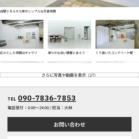
ALL FILTER
マップから探す
すべての選択肢からスタジオを探す
白壁とモルタル床のシンプルな天高空間
お気に入り
特集
[R]studioについて
お知らせ
広々とした空間はギャラリー・
滑らかな白い壁面とあえてラフ
くり抜いたコンクリート壁の開
会社概要
展示会場としても利用可能
な表情を残した開口部
口部・断面を活かして
お問い合わせ
さらに写真や動画を表示
（
27
）
掲載のお問い合わせ
プライバシーポリシー
大きな開口部からスタジオ内に
車を建物前へ駐車し開口部から
剥き出しコンクリートの無骨さ
090-7836-7853
TEL
入るやわらかな自然光
スムーズな搬出入が可能
を感じるスタジオ入口
電話受付：0:00〜24:00 / 担当：大林
お問い合わせ
色と質感がリンクしたドレープ
露出配管とライン照明でどこか
撮影・展示面の多いホワイトキ