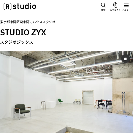
スタジオを探す
検索
お気に入り
メニュー
IMAGE
トップ
料金
設備
オプション
撮影以外の利用
アクセス
お気に入り
東京都中野区東中野
の
ハウススタジオ
雰囲気で探したい
STUDIO ZYX
SCENE
部屋ごとに写真で見比べたい
スタジオジックス
IMAGE
VARIATION
雰囲気で探したい
ひとつのスタジオであれもこれも
SCENE
LOCATION
部屋ごとに写真で見比べたい
カフェやオフィスなどロケシーンも
VARIATION
SIZE&PRICE
広さと利用料金で探す
ひとつのスタジオであれもこれも
ALL FILTER
LOCATION
すべての選択肢からスタジオを探す
カフェやオフィスなどロケシーンも
SIZE&PRICE
広さと利用料金で探す
スタジオ一覧